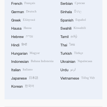
Français
Српски
French
Serbian
Deutsch
සිංහල
German
Sinhala
Ελληνικά
Español
Greek
Spanish
Hausa
Kiswahili
Hausa
Swahili
עברית
தமிழ்
Hebrew
Tamil
हिन्दी
ไทย
Hindi
Thai
Magyar
Türkçe
Hungarian
Turkish
Bahasa Indonesia
Українська
Indonesian
Ukrainian
Italiano
اردو
Italian
Urdu
日本語
Tiếng Việt
Japanese
Vietnamese
한국어
Korean