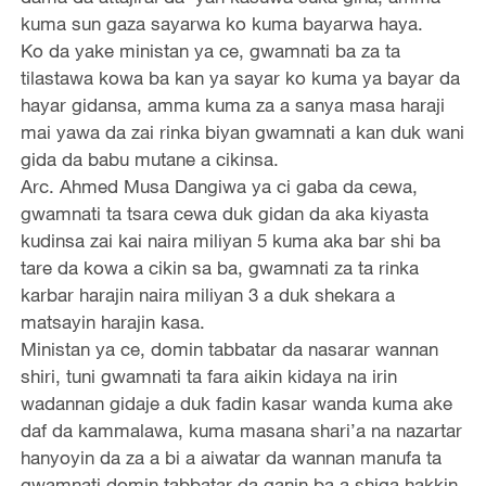
kuma sun gaza sayarwa ko kuma bayarwa haya.
Ko da yake ministan ya ce, gwamnati ba za ta
tilastawa kowa ba kan ya sayar ko kuma ya bayar da
hayar gidansa, amma kuma za a sanya masa haraji
mai yawa da zai rinka biyan gwamnati a kan duk wani
gida da babu mutane a cikinsa.
Arc. Ahmed Musa Dangiwa ya ci gaba da cewa,
gwamnati ta tsara cewa duk gidan da aka kiyasta
kudinsa zai kai naira miliyan 5 kuma aka bar shi ba
tare da kowa a cikin sa ba, gwamnati za ta rinka
karbar harajin naira miliyan 3 a duk shekara a
matsayin harajin kasa.
Ministan ya ce, domin tabbatar da nasarar wannan
shiri, tuni gwamnati ta fara aikin kidaya na irin
wadannan gidaje a duk fadin kasar wanda kuma ake
daf da kammalawa, kuma masana shari’a na nazartar
hanyoyin da za a bi a aiwatar da wannan manufa ta
gwamnati domin tabbatar da ganin ba a shiga hakkin