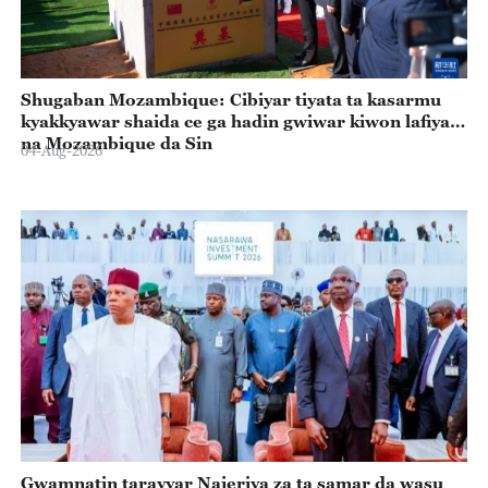
Shugaban Mozambique: Cibiyar tiyata ta kasarmu
kyakkyawar shaida ce ga hadin gwiwar kiwon lafiya
na Mozambique da Sin
04-Aug-2026
Gwamnatin tarayyar Najeriya za ta samar da wasu