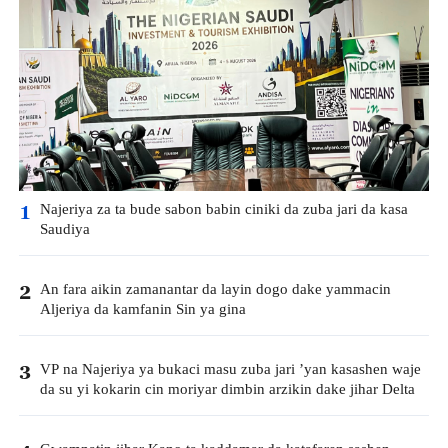
Najeriya za ta bude sabon babin ciniki da zuba jari da kasa
1
Saudiya
An fara aikin zamanantar da layin dogo dake yammacin
2
Aljeriya da kamfanin Sin ya gina
VP na Najeriya ya bukaci masu zuba jari ’yan kasashen waje
3
da su yi kokarin cin moriyar dimbin arzikin dake jihar Delta