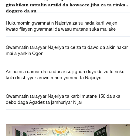
ginshikan tattalin arziki da kowacce jiha za ta rinka
dogaro da su
Hukumomin gwamnatin Najeriya za su hada karfi wajen
kwato filayen gwamnati da wasu mutane suka mallake
Gwamnatin tarayyar Najeriya ta ce za ta dawo da aikin hakar
mai a yankin Ogoni
An nemi a samar da rundunar soji guda daya da za ta rinka
kula da shiyyar arewa maso yamma ta Najeriya
Gwamnatin tarayyar Najeriya ta karbi mutane 150 da aka
debo daga Agadez ta jamhuriyar Nijar