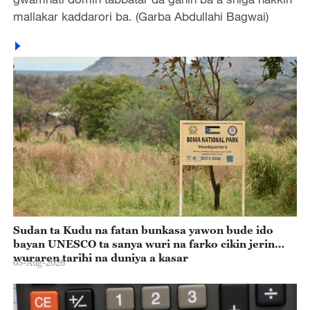
mallakar kaddarori ba. (Garba Abdullahi Bagwai)
Sudan ta Kudu na fatan bunkasa yawon bude ido
bayan UNESCO ta sanya wuri na farko cikin jerin
wuraren tarihi na duniya a kasar
05-Aug-2026