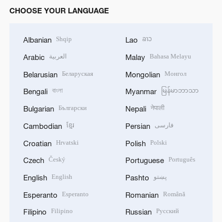
CHOOSE YOUR LANGUAGE
Shqip
ລາວ
Albanian
Lao
العربية
Bahasa Melayu
Arabic
Malay
Беларуская
Монгол
Belarusian
Mongolian
বাংলা
မြန်မာဘာသာ
Bengali
Myanmar
Български
नेपाली
Bulgarian
Nepali
ខ្មែរ
فارسی
Cambodian
Persian
Hrvatski
Polski
Croatian
Polish
Český
Português
Czech
Portuguese
English
پښتو
English
Pashto
Esperanto
Română
Esperanto
Romanian
Filipino
Русский
Filipino
Russian