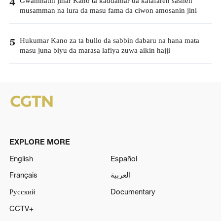
Gwamnatin jihar Kano ta kaddamar da katafaren sashen
4
musamman na lura da masu fama da ciwon amosanin jini
Hukumar Kano za ta bullo da sabbin dabaru na hana mata
5
masu juna biyu da marasa lafiya zuwa aikin hajji
EXPLORE MORE
English
Español
Français
العربية
Русский
Documentary
CCTV+