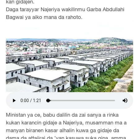
kan gidajen.
Daga tarayyar Najeriya wakilinmu Garba Abdullahi
Bagwai ya aiko mana da rahoto.
Ministan ya ce, babu dalilin da zai sanya a rinka
kukan karancin gidaje a Najeriya, musamman ma a
manyan biranen kasar alhalin kuwa ga gidaje da
dama da attajirai da ’yan kasuwa suka gina, amma