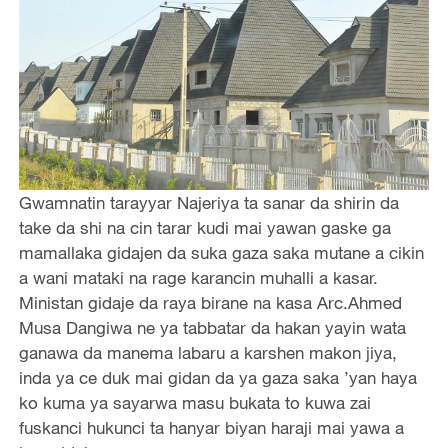
Gwamnatin tarayyar Najeriya ta sanar da shirin da
take da shi na cin tarar kudi mai yawan gaske ga
mamallaka gidajen da suka gaza saka mutane a cikin
a wani mataki na rage karancin muhalli a kasar.
Ministan gidaje da raya birane na kasa Arc.Ahmed
Musa Dangiwa ne ya tabbatar da hakan yayin wata
ganawa da manema labaru a karshen makon jiya,
inda ya ce duk mai gidan da ya gaza saka ’yan haya
ko kuma ya sayarwa masu bukata to kuwa zai
fuskanci hukunci ta hanyar biyan haraji mai yawa a