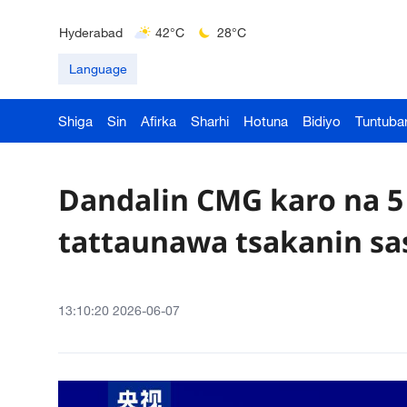
Delhi
36°C
23°C
Hyderabad
42°C
28°C
Mumbai
31°C
27°C
Language
Shiga
Sin
Afirka
Sharhi
Hotuna
Bidiyo
Tuntuba
Dandalin CMG karo na 5
tattaunawa tsakanin sa
13:10:20 2026-06-07