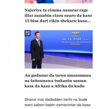
Najeriya ta cimma nasarar rage
illar zazzabin cizon sauro da kaso
15 bisa dari cikin shekaru kusan
15
An gudanar da taron musamman
na tattaunawa tsakanin sassan
kasa da kasa a Afrika da kudu
Shanxi mai dadadden tarihi na bude
wani sabon babin zamanintar da kasa