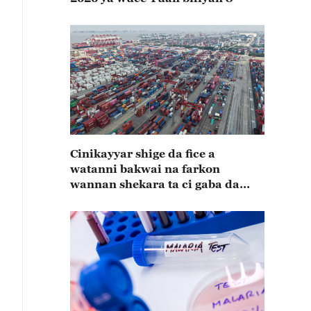
Cinikayyar shige da fice a
watanni bakwai na farkon
wannan shekara ta ci gaba da
karuwa