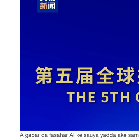
A gabar da fasahar AI ke sauya yadda ake sama