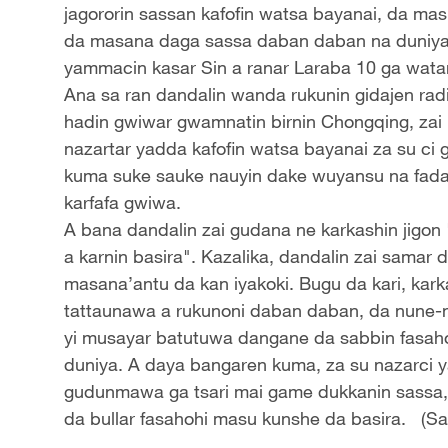
jagororin sassan kafofin watsa bayanai, da masu
da masana daga sassa daban daban na duniya,
yammacin kasar Sin a ranar Laraba 10 ga wata
Ana sa ran dandalin wanda rukunin gidajen radi
hadin gwiwar gwamnatin birnin Chongqing, zai 
nazartar yadda kafofin watsa bayanai za su ci ga
kuma suke sauke nauyin dake wuyansu na fad
karfafa gwiwa.
A bana dandalin zai gudana ne karkashin jigon 
a karnin basira". Kazalika, dandalin zai sama
masana’antu da kan iyakoki. Bugu da kari, kar
tattaunawa a rukunoni daban daban, da nune-n
yi musayar batutuwa dangane da sabbin fasah
duniya. A daya bangaren kuma, za su nazarci y
gudunmawa ga tsari mai game dukkanin sassa, b
da bullar fasahohi masu kunshe da basira. (S