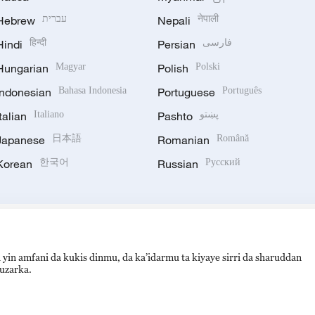
Hebrew
עברית
Nepali
नेपाली
Hindi
हिन्दी
Persian
فارسی
Hungarian
Magyar
Polish
Polski
Indonesian
Bahasa Indonesia
Portuguese
Português
Italian
Italiano
Pashto
پښتو
Japanese
日本語
Romanian
Română
Korean
한국어
Russian
Русский
 yin amfani da kukis dinmu, da ka’idarmu ta kiyaye sirri da sharuddan
auzarka.