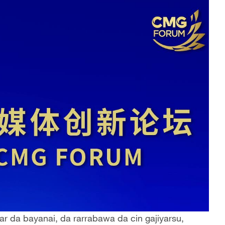
r da bayanai, da rarrabawa da cin gajiyarsu,