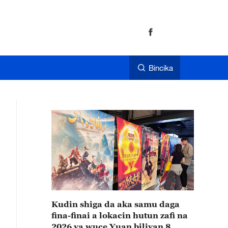
Bincika
Kudin shiga da aka samu daga
fina-finai a lokacin hutun zafi na
2026 ya wuce Yuan biliyan 8