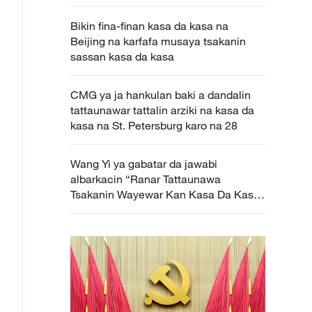
Bikin fina-finan kasa da kasa na
Beijing na karfafa musaya tsakanin
sassan kasa da kasa
CMG ya ja hankulan baki a dandalin
tattaunawar tattalin arziki na kasa da
kasa na St. Petersburg karo na 28
Wang Yi ya gabatar da jawabi
albarkacin “Ranar Tattaunawa
Tsakanin Wayewar Kan Kasa Da Kasa”
karo na farko na MDD