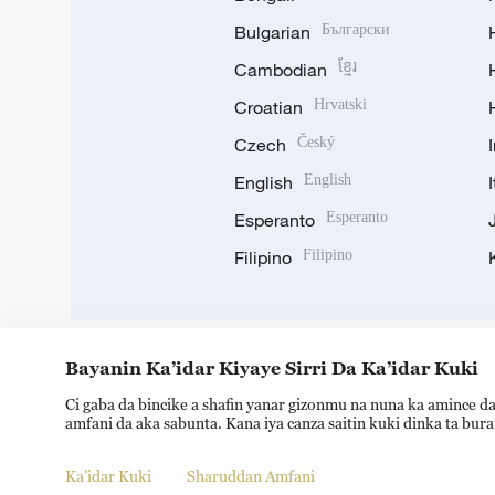
Bulgarian
Български
Cambodian
ខ្មែរ
Croatian
Hrvatski
Czech
Český
English
English
Esperanto
Esperanto
Filipino
Filipino
Bayanin Ka’idar Kiyaye Sirri Da Ka’idar Kuki
DOWNLOAD OUR APP
Ci gaba da bincike a shafin yanar gizonmu na nuna ka amince da
amfani da aka sabunta. Kana iya canza saitin kuki dinka ta bur
Ka’idar Kuki
Sharuddan Amfani