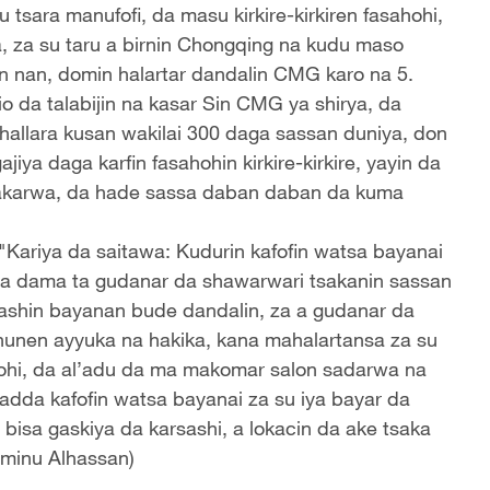
 tsara manufofi, da masu kirkire-kirkiren fasahohi,
 za su taru a birnin Chongqing na kudu maso
n nan, domin halartar dandalin CMG karo na 5.
o da talabijin na kasar Sin CMG ya shirya, da
hallara kusan wakilai 300 daga sassan duniya, don
jiya daga karfin fasahohin kirkire-kirkire, yayin da
akarwa, da hade sassa daban daban da kuma
"Kariya da saitawa: Kudurin kafofin watsa bayanai
r da dama ta gudanar da shawarwari tsakanin sassan
kashin bayanan bude dandalin, za a gudanar da
unen ayyuka na hakika, kana mahalartansa za su
ohi, da al’adu da ma makomar salon sadarwa na
adda kafofin watsa bayanai za su iya bayar da
isa gaskiya da karsashi, a lokacin da ake tsaka
aminu Alhassan)