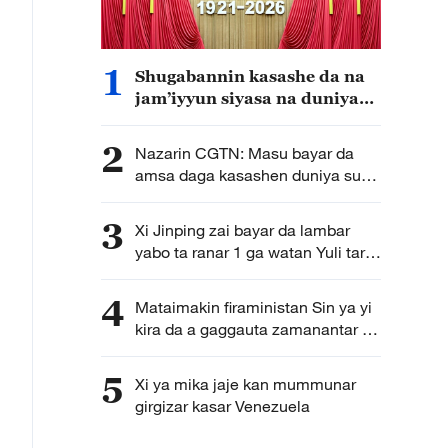
1
Shugabannin kasashe da na
jam’iyyun siyasa na duniya
sun taya JKS murnar cika
shekaru 105 da kafuwa
2
Nazarin CGTN: Masu bayar da
amsa daga kasashen duniya sun
alakanta nasarorin ci gaban kasar
Sin da salon shugabancin JKS
3
Xi Jinping zai bayar da lambar
yabo ta ranar 1 ga watan Yuli tare
da gabatar da jawabi albarkacin
cikar JKS shekaru 105 da kafuwa
4
Mataimakin firaministan Sin ya yi
kira da a gaggauta zamanantar da
tsarin ayyukan masana’antu
5
Xi ya mika jaje kan mummunar
girgizar kasar Venezuela