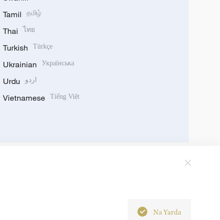
Tamil
தமிழ்
Thai
ไทย
Turkish
Türkçe
Ukrainian
Українська
Urdu
اردو
Vietnamese
Tiếng Việt
Na Yarda