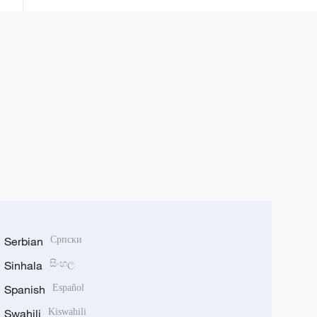
Serbian
Српски
Sinhala
සිංහල
Spanish
Español
Swahili
Kiswahili