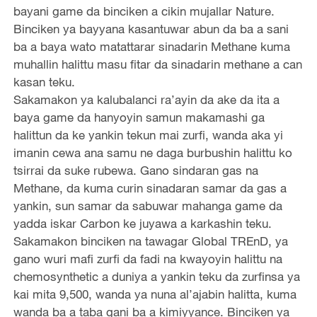
bayani game da binciken a cikin mujallar Nature.
Binciken ya bayyana kasantuwar abun da ba a sani
ba a baya wato matattarar sinadarin Methane kuma
muhallin halittu masu fitar da sinadarin methane a can
kasan teku.
Sakamakon ya kalubalanci ra’ayin da ake da ita a
baya game da hanyoyin samun makamashi ga
halittun da ke yankin tekun mai zurfi, wanda aka yi
imanin cewa ana samu ne daga burbushin halittu ko
tsirrai da suke rubewa. Gano sindaran gas na
Methane, da kuma curin sinadaran samar da gas a
yankin, sun samar da sabuwar mahanga game da
yadda iskar Carbon ke juyawa a karkashin teku.
Sakamakon binciken na tawagar Global TREnD, ya
gano wuri mafi zurfi da fadi na kwayoyin halittu na
chemosynthetic a duniya a yankin teku da zurfinsa ya
kai mita 9,500, wanda ya nuna al’ajabin halitta, kuma
wanda ba a taba gani ba a kimiyyance. Binciken ya