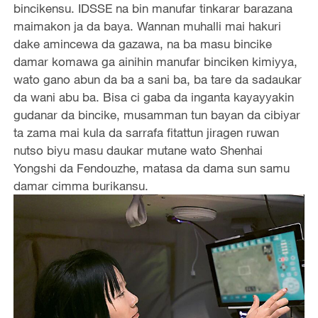
bincikensu. IDSSE na bin manufar tinkarar barazana
maimakon ja da baya. Wannan muhalli mai hakuri
dake amincewa da gazawa, na ba masu bincike
damar komawa ga ainihin manufar binciken kimiyya,
wato gano abun da ba a sani ba, ba tare da sadaukar
da wani abu ba. Bisa ci gaba da inganta kayayyakin
gudanar da bincike, musamman tun bayan da cibiyar
ta zama mai kula da sarrafa fitattun jiragen ruwan
nutso biyu masu daukar mutane wato Shenhai
Yongshi da Fendouzhe, matasa da dama sun samu
damar cimma burikansu.