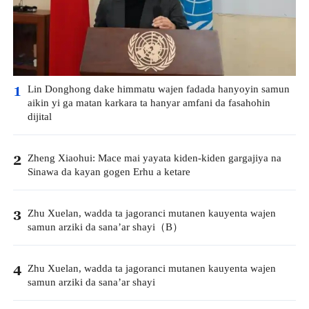
Lin Donghong dake himmatu wajen fadada hanyoyin samun
1
aikin yi ga matan karkara ta hanyar amfani da fasahohin
dijital
Zheng Xiaohui: Mace mai yayata kiden-kiden gargajiya na
2
Sinawa da kayan gogen Erhu a ketare
Zhu Xuelan, wadda ta jagoranci mutanen kauyenta wajen
3
samun arziki da sana’ar shayi（B）
Zhu Xuelan, wadda ta jagoranci mutanen kauyenta wajen
4
samun arziki da sana’ar shayi