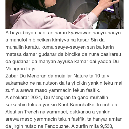
A baya-bayan nan, an samu kyawawan sauye-sauye
a manufofin binciken kimiyya na kasar Sin da
muhallin karatu, kuma sauye-sauyen sun ba karin
matasa damar gudanar da bincike da nuna basirarsu
da gudanar da manyan ayyuka kamar dai yadda Du
Mengran ta yi.
Zabar Du Mengran da mujallar Nature ta 10 ta yi
sakamako ne na nutson da ta yi cikin yankin teku mai
zurfi a arewa maso yammacin tekun fasifik.
A shekarar 2024, Du Mengran ta gano muhallin
karkashin teku a yankin Kuril-Kamchatka Trench da
Aleutian Trench na yammaci, dukkansu a yankin
arewa maso yammacin tekun fasifik, ta hanyar amfani
da jirgin nutso na Fendouzhe. A zurfin mita 9,533,