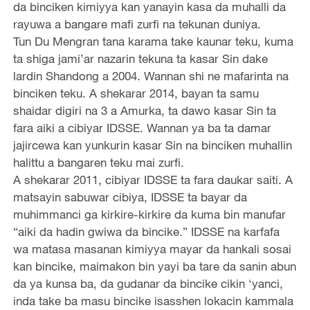
da binciken kimiyya kan yanayin kasa da muhalli da
rayuwa a bangare mafi zurfi na tekunan duniya.
Tun Du Mengran tana karama take kaunar teku, kuma
ta shiga jami’ar nazarin tekuna ta kasar Sin dake
lardin Shandong a 2004. Wannan shi ne mafarinta na
binciken teku. A shekarar 2014, bayan ta samu
shaidar digiri na 3 a Amurka, ta dawo kasar Sin ta
fara aiki a cibiyar IDSSE. Wannan ya ba ta damar
jajircewa kan yunkurin kasar Sin na binciken muhallin
halittu a bangaren teku mai zurfi.
A shekarar 2011, cibiyar IDSSE ta fara daukar saiti. A
matsayin sabuwar cibiya, IDSSE ta bayar da
muhimmanci ga kirkire-kirkire da kuma bin manufar
“aiki da hadin gwiwa da bincike.” IDSSE na karfafa
wa matasa masanan kimiyya mayar da hankali sosai
kan bincike, maimakon bin yayi ba tare da sanin abun
da ya kunsa ba, da gudanar da bincike cikin ‘yanci,
inda take ba masu bincike isasshen lokacin kammala