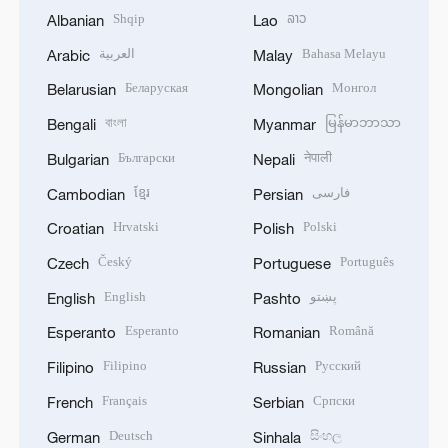
Shqip
ລາວ
Albanian
Lao
العربية
Bahasa Melayu
Arabic
Malay
Беларуская
Монгол
Belarusian
Mongolian
বাংলা
မြန်မာဘာသာ
Bengali
Myanmar
Български
नेपाली
Bulgarian
Nepali
ខ្មែរ
فارسی
Cambodian
Persian
Hrvatski
Polski
Croatian
Polish
Český
Português
Czech
Portuguese
English
پښتو
English
Pashto
Esperanto
Română
Esperanto
Romanian
Filipino
Русский
Filipino
Russian
Français
Српски
French
Serbian
Deutsch
සිංහල
German
Sinhala