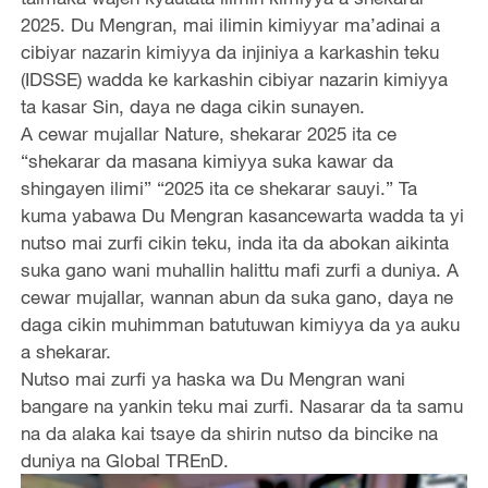
2025. Du Mengran, mai ilimin kimiyyar ma’adinai a
cibiyar nazarin kimiyya da injiniya a karkashin teku
(IDSSE) wadda ke karkashin cibiyar nazarin kimiyya
ta kasar Sin, daya ne daga cikin sunayen.
A cewar mujallar Nature, shekarar 2025 ita ce
“shekarar da masana kimiyya suka kawar da
shingayen ilimi” “2025 ita ce shekarar sauyi.” Ta
kuma yabawa Du Mengran kasancewarta wadda ta yi
nutso mai zurfi cikin teku, inda ita da abokan aikinta
suka gano wani muhallin halittu mafi zurfi a duniya. A
cewar mujallar, wannan abun da suka gano, daya ne
daga cikin muhimman batutuwan kimiyya da ya auku
a shekarar.
Nutso mai zurfi ya haska wa Du Mengran wani
bangare na yankin teku mai zurfi. Nasarar da ta samu
na da alaka kai tsaye da shirin nutso da bincike na
duniya na Global TREnD.