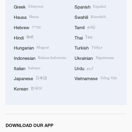
Ελληνικά
Español
Greek
Spanish
Hausa
Kiswahili
Hausa
Swahili
עברית
தமிழ்
Hebrew
Tamil
हिन्दी
ไทย
Hindi
Thai
Magyar
Türkçe
Hungarian
Turkish
Bahasa Indonesia
Українська
Indonesian
Ukrainian
Italiano
اردو
Italian
Urdu
日本語
Tiếng Việt
Japanese
Vietnamese
한국어
Korean
DOWNLOAD OUR APP