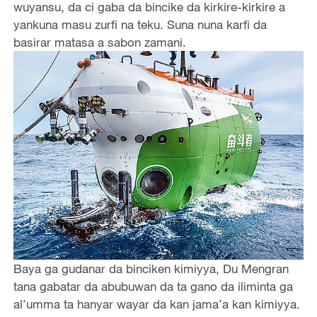
wuyansu, da ci gaba da bincike da kirkire-kirkire a
yankuna masu zurfi na teku. Suna nuna karfi da
basirar matasa a sabon zamani.
Baya ga gudanar da binciken kimiyya, Du Mengran
tana gabatar da abubuwan da ta gano da iliminta ga
al’umma ta hanyar wayar da kan jama’a kan kimiyya.