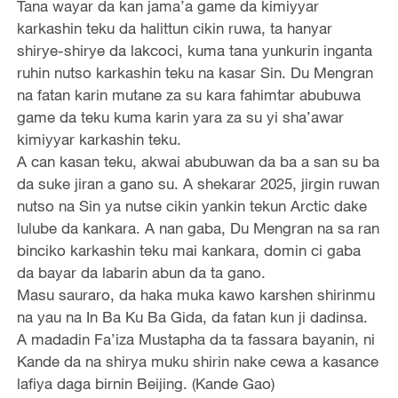
Tana wayar da kan jama’a game da kimiyyar
karkashin teku da halittun cikin ruwa, ta hanyar
shirye-shirye da lakcoci, kuma tana yunkurin inganta
ruhin nutso karkashin teku na kasar Sin. Du Mengran
na fatan karin mutane za su kara fahimtar abubuwa
game da teku kuma karin yara za su yi sha’awar
kimiyyar karkashin teku.
A can kasan teku, akwai abubuwan da ba a san su ba
da suke jiran a gano su. A shekarar 2025, jirgin ruwan
nutso na Sin ya nutse cikin yankin tekun Arctic dake
lulube da kankara. A nan gaba, Du Mengran na sa ran
binciko karkashin teku mai kankara, domin ci gaba
da bayar da labarin abun da ta gano.
Masu sauraro, da haka muka kawo karshen shirinmu
na yau na In Ba Ku Ba Gida, da fatan kun ji dadinsa.
A madadin Fa’iza Mustapha da ta fassara bayanin, ni
Kande da na shirya muku shirin nake cewa a kasance
lafiya daga birnin Beijing. (Kande Gao)