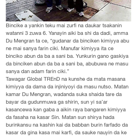
Bincike a yankin teku mai zurfi na daukar tsakanin
watanni 3 zuwa 6. Yanayin aiki ba shi da dadi, amma
Du Mengran ta ce, “gudanar da binciken kimiyya abu
ne mai sanya farin ciki. Manufar kimiyya ita ce
binciko abun da ba a sani ba. Yunkurin gano gaskiya
da binciken abun da ba a sani ba, abubuwa ne masu
sanya dan adam farin ciki.”
Tawagar Global TREnD na kunshe da mata masana
kimiyya da dama da injiniyoyi da masu nutso. Matan
kamar Du Mengran, wadanda suka shaida tare da
bayar da gudunmuwa ga shirin, sun yi sa’ar
kasancewa kan gaba a aikin raya bangaren kimiyya
da fasaha na kasar Sin. Matan sun shirya hada
burinkansu na kashin kai da babban burin farfado da
kasar da gina kasa mai karfi, da sauke nauyin da ke