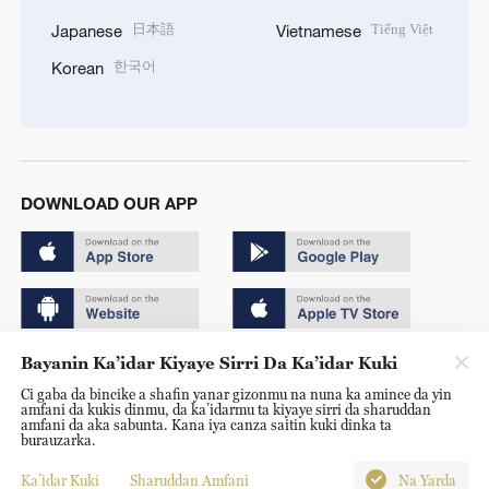
日本語
Tiếng Việt
Japanese
Vietnamese
한국어
Korean
DOWNLOAD OUR APP
Bayanin Ka’idar Kiyaye Sirri Da Ka’idar Kuki
Copyright © 2024 CGTN.
Ci gaba da bincike a shafin yanar gizonmu na nuna ka amince da yin
京ICP备20000184号
amfani da kukis dinmu, da ka’idarmu ta kiyaye sirri da sharuddan
amfani da aka sabunta. Kana iya canza saitin kuki dinka ta
京公网安备 11010502050052号
burauzarka.
Disinformation report hotline: 010-85061466
Ka’idar Kuki
Sharuddan Amfani
Na Yarda