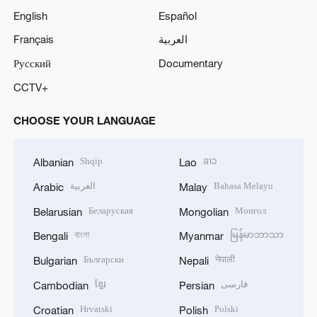
English
Español
Français
العربية
Русский
Documentary
CCTV+
CHOOSE YOUR LANGUAGE
Shqip
ລາວ
Albanian
Lao
العربية
Bahasa Melayu
Arabic
Malay
Беларуская
Монгол
Belarusian
Mongolian
বাংলা
မြန်မာဘာသာ
Bengali
Myanmar
Български
नेपाली
Bulgarian
Nepali
ខ្មែរ
فارسی
Cambodian
Persian
Hrvatski
Polski
Croatian
Polish