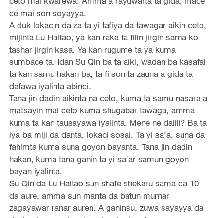
ceto mai kwarewa. Amma a rayuwarta ta gida, mace
ce mai son soyayya.
A duk lokacin da za ta yi tafiya da tawagar aikin ceto,
mijinta Lu Haitao, ya kan raka ta filin jirgin sama ko
tashar jirgin kasa. Ya kan rugume ta ya kuma
sumbace ta. Idan Su Qin ba ta aiki, wadan ba kasafai
ta kan samu hakan ba, ta fi son ta zauna a gida ta
dafawa iyalinta abinci.
Tana jin dadin aikinta na ceto, kuma ta samu nasara a
matsayin mai ceto kuma shugabar tawaga, amma
kuma ta kan tausayawa iyalinta. Mene ne dalili? Ba ta
iya ba miji da danta, lokaci sosai. Ta yi sa’a, suna da
fahimta kuma suna goyon bayanta. Tana jin dadin
hakan, kuma tana ganin ta yi sa’ar samun goyon
bayan iyalinta.
Su Qin da Lu Haitao sun shafe shekaru sama da 10
da aure, amma sun manta da batun murnar
zagayawar ranar auren. A ganinsu, zuwa sayayya da