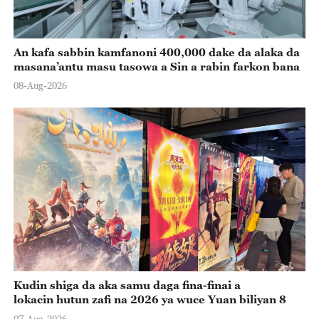
An kafa sabbin kamfanoni 400,000 dake da alaka da
masana’antu masu tasowa a Sin a rabin farkon bana
08-Aug-2026
Kudin shiga da aka samu daga fina-finai a
lokacin hutun zafi na 2026 ya wuce Yuan biliyan 8
07-Aug-2026