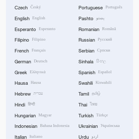
Český
Português
Czech
Portuguese
English
پښتو
English
Pashto
Esperanto
Română
Esperanto
Romanian
Filipino
Русский
Filipino
Russian
Français
Српски
French
Serbian
Deutsch
සිංහල
German
Sinhala
Ελληνικά
Español
Greek
Spanish
Hausa
Kiswahili
Hausa
Swahili
עברית
தமிழ்
Hebrew
Tamil
हिन्दी
ไทย
Hindi
Thai
Magyar
Türkçe
Hungarian
Turkish
Bahasa Indonesia
Українська
Indonesian
Ukrainian
Italiano
اردو
Italian
Urdu