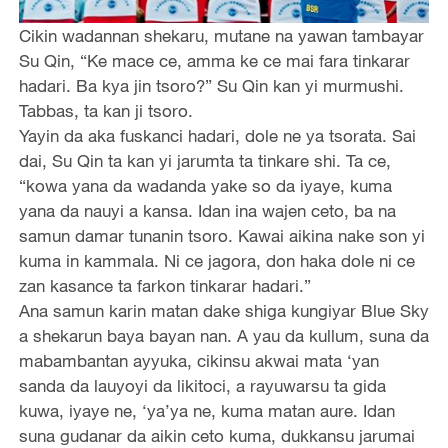
Cikin wadannan shekaru, mutane na yawan tambayar
Su Qin, “Ke mace ce, amma ke ce mai fara tinkarar
hadari. Ba kya jin tsoro?” Su Qin kan yi murmushi.
Tabbas, ta kan ji tsoro.
Yayin da aka fuskanci hadari, dole ne ya tsorata. Sai
dai, Su Qin ta kan yi jarumta ta tinkare shi. Ta ce,
“kowa yana da wadanda yake so da iyaye, kuma
yana da nauyi a kansa. Idan ina wajen ceto, ba na
samun damar tunanin tsoro. Kawai aikina nake son yi
kuma in kammala. Ni ce jagora, don haka dole ni ce
zan kasance ta farkon tinkarar hadari.”
Ana samun karin matan dake shiga kungiyar Blue Sky
a shekarun baya bayan nan. A yau da kullum, suna da
mabambantan ayyuka, cikinsu akwai mata ‘yan
sanda da lauyoyi da likitoci, a rayuwarsu ta gida
kuwa, iyaye ne, ‘ya’ya ne, kuma matan aure. Idan
suna gudanar da aikin ceto kuma, dukkansu jarumai