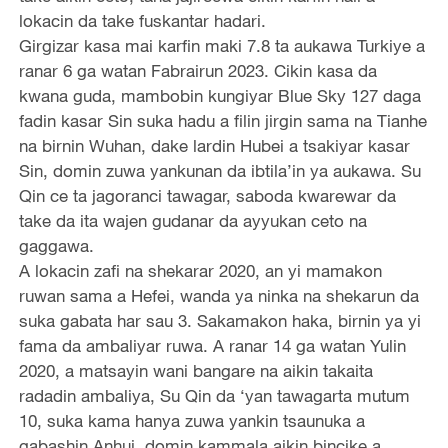
lokacin da take fuskantar hadari.
Girgizar kasa mai karfin maki 7.8 ta aukawa Turkiye a
ranar 6 ga watan Fabrairun 2023. Cikin kasa da
kwana guda, mambobin kungiyar Blue Sky 127 daga
fadin kasar Sin suka hadu a filin jirgin sama na Tianhe
na birnin Wuhan, dake lardin Hubei a tsakiyar kasar
Sin, domin zuwa yankunan da ibtila’in ya aukawa. Su
Qin ce ta jagoranci tawagar, saboda kwarewar da
take da ita wajen gudanar da ayyukan ceto na
gaggawa.
A lokacin zafi na shekarar 2020, an yi mamakon
ruwan sama a Hefei, wanda ya ninka na shekarun da
suka gabata har sau 3. Sakamakon haka, birnin ya yi
fama da ambaliyar ruwa. A ranar 14 ga watan Yulin
2020, a matsayin wani bangare na aikin takaita
radadin ambaliya, Su Qin da ‘yan tawagarta mutum
10, suka kama hanya zuwa yankin tsaunuka a
gabashin Anhui, domin kammala aikin bincike a