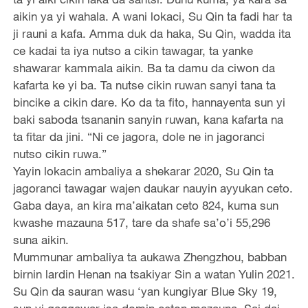
aikin ya yi wahala. A wani lokaci, Su Qin ta fadi har ta
ji rauni a kafa. Amma duk da haka, Su Qin, wadda ita
ce kadai ta iya nutso a cikin tawagar, ta yanke
shawarar kammala aikin. Ba ta damu da ciwon da
kafarta ke yi ba. Ta nutse cikin ruwan sanyi tana ta
bincike a cikin dare. Ko da ta fito, hannayenta sun yi
baki saboda tsananin sanyin ruwan, kana kafarta na
ta fitar da jini. “Ni ce jagora, dole ne in jagoranci
nutso cikin ruwa.”
Yayin lokacin ambaliya a shekarar 2020, Su Qin ta
jagoranci tawagar wajen daukar nauyin ayyukan ceto.
Gaba daya, an kira ma’aikatan ceto 824, kuma sun
kwashe mazauna 517, tare da shafe sa’o’i 55,296
suna aikin.
Mummunar ambaliya ta aukawa Zhengzhou, babban
birnin lardin Henan na tsakiyar Sin a watan Yulin 2021.
Su Qin da sauran wasu ‘yan kungiyar Blue Sky 19,