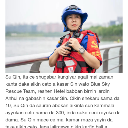
Su Qin, ita ce shugabar kungiyar agaji mai zaman
kanta dake aikin ceto a kasar Sin wato Blue Sky
Rescue Team, reshen Hefei babban birnin lardin
Anhui na gabashin kasar Sin. Cikin shekaru sama da
10, Su Qin da sauran abokan aikinta sun kammala
ayyukan ceto sama da 300, inda suka ceci rayuka da
dama. Su Qin mace ce mai kamar maza yayin da
take aikin ceto, tana jajircewa cikin karfin hali a