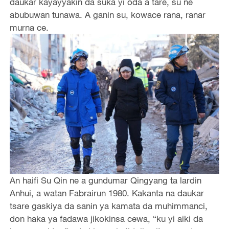
daukar kayayyakin da suka yi oda a tare, su ne
abubuwan tunawa. A ganin su, kowace rana, ranar
murna ce.
An haifi Su Qin ne a gundumar Qingyang ta lardin
Anhui, a watan Fabrairun 1980. Kakanta na daukar
tsare gaskiya da sanin ya kamata da muhimmanci,
don haka ya fadawa jikokinsa cewa, “ku yi aiki da