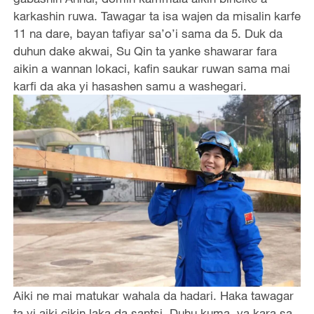
karkashin ruwa. Tawagar ta isa wajen da misalin karfe
11 na dare, bayan tafiyar sa’o’i sama da 5. Duk da
duhun dake akwai, Su Qin ta yanke shawarar fara
aikin a wannan lokaci, kafin saukar ruwan sama mai
karfi da aka yi hasashen samu a washegari.
Aiki ne mai matukar wahala da hadari. Haka tawagar
ta yi aiki cikin laka da santsi. Duhu kuma, ya kara sa