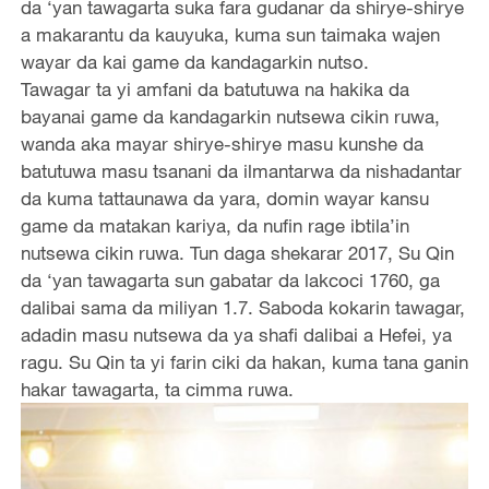
da ‘yan tawagarta suka fara gudanar da shirye-shirye
a makarantu da kauyuka, kuma sun taimaka wajen
wayar da kai game da kandagarkin nutso.
Tawagar ta yi amfani da batutuwa na hakika da
bayanai game da kandagarkin nutsewa cikin ruwa,
wanda aka mayar shirye-shirye masu kunshe da
batutuwa masu tsanani da ilmantarwa da nishadantar
da kuma tattaunawa da yara, domin wayar kansu
game da matakan kariya, da nufin rage ibtila’in
nutsewa cikin ruwa. Tun daga shekarar 2017, Su Qin
da ‘yan tawagarta sun gabatar da lakcoci 1760, ga
dalibai sama da miliyan 1.7. Saboda kokarin tawagar,
adadin masu nutsewa da ya shafi dalibai a Hefei, ya
ragu. Su Qin ta yi farin ciki da hakan, kuma tana ganin
hakar tawagarta, ta cimma ruwa.