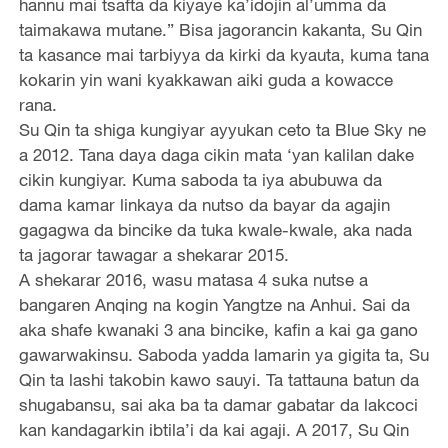
hannu mai tsafta da kiyaye ka’idojin al’umma da
taimakawa mutane.” Bisa jagorancin kakanta, Su Qin
ta kasance mai tarbiyya da kirki da kyauta, kuma tana
kokarin yin wani kyakkawan aiki guda a kowacce
rana.
Su Qin ta shiga kungiyar ayyukan ceto ta Blue Sky ne
a 2012. Tana daya daga cikin mata ‘yan kalilan dake
cikin kungiyar. Kuma saboda ta iya abubuwa da
dama kamar linkaya da nutso da bayar da agajin
gagagwa da bincike da tuka kwale-kwale, aka nada
ta jagorar tawagar a shekarar 2015.
A shekarar 2016, wasu matasa 4 suka nutse a
bangaren Anqing na kogin Yangtze na Anhui. Sai da
aka shafe kwanaki 3 ana bincike, kafin a kai ga gano
gawarwakinsu. Saboda yadda lamarin ya gigita ta, Su
Qin ta lashi takobin kawo sauyi. Ta tattauna batun da
shugabansu, sai aka ba ta damar gabatar da lakcoci
kan kandagarkin ibtila’i da kai agaji. A 2017, Su Qin