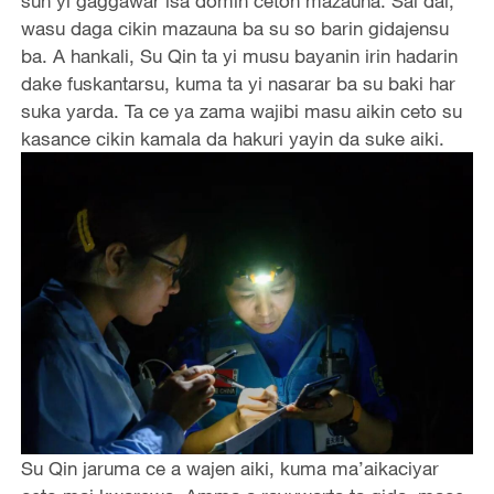
sun yi gaggawar isa domin ceton mazauna. Sai dai,
wasu daga cikin mazauna ba su so barin gidajensu
ba. A hankali, Su Qin ta yi musu bayanin irin hadarin
dake fuskantarsu, kuma ta yi nasarar ba su baki har
suka yarda. Ta ce ya zama wajibi masu aikin ceto su
kasance cikin kamala da hakuri yayin da suke aiki.
Su Qin jaruma ce a wajen aiki, kuma ma’aikaciyar