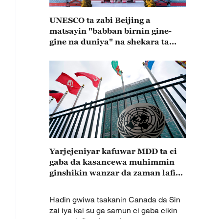
UNESCO ta zabi Beijing a
matsayin "babban birnin gine-
gine na duniya" na shekara ta
2029
Yarjejeniyar kafuwar MDD ta ci
gaba da kasancewa muhimmin
ginshikin wanzar da zaman lafiya
da tsaron kasa da kasa
Hadin gwiwa tsakanin Canada da Sin
zai iya kai su ga samun ci gaba cikin