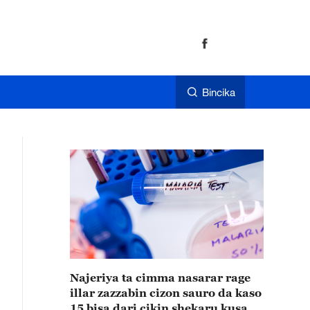
Bincika
Najeriya ta cimma nasarar rage
illar zazzabin cizon sauro da kaso
15 bisa dari cikin shekaru kusan