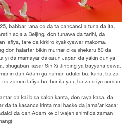
5, babbar rana ce da ta cancanci a tuna da ita,
etin soja a Beijing, don tunawa da tarihi, da
an lafiya, tare da kirkiro kyakkyawar makoma.
ng don halartar bikin murnar cika shekaru 80 da
ka yi da mamayar dakarun Japan da yakin duniya
ata, shugaban kasar Sin Xi Jinping ya bayyana cewa,
a imanin dan Adam ga neman adalci ba, kana, ba za
da zaman lafiya ba, har ila yau, ba za a iya samun
antar da kai bisa salon kanta, don raya kasa, da
r da ta kasance irinta mai haske da jama’ar kasar
 adalci da dan Adam ke bi wajen shimfida zaman
Zhang)