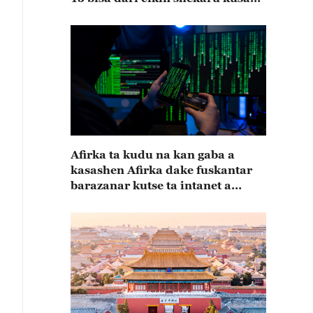
15
Afirka ta kudu na kan gaba a
kasashen Afirka dake fuskantar
barazanar kutse ta intanet a
cewar rahoton Interpol