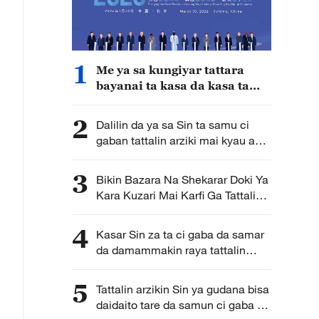
1
Me ya sa kungiyar tattara
bayanai ta kasa da kasa ta
samu mazauni a birnin
Beijing?
2
Dalilin da ya sa Sin ta samu ci
gaban tattalin arziki mai kyau a
watanni 2 na farkon bana
3
Bikin Bazara Na Shekarar Doki Ya
Kara Kuzari Mai Karfi Ga Tattalin
Arzikin Duniya
4
Kasar Sin za ta ci gaba da samar
da damammakin raya tattalin
arziki ga duniya a shekara mai
zuwa
5
Tattalin arzikin Sin ya gudana bisa
daidaito tare da samun ci gaba da