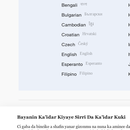
Bengali
বাংলা
Bulgarian
Български
Cambodian
ខ្មែរ
Croatian
Hrvatski
Czech
Český
English
English
Esperanto
Esperanto
Filipino
Filipino
DOWNLOAD OUR APP
Bayanin Ka’idar Kiyaye Sirri Da Ka’idar Kuki
Ci gaba da bincike a shafin yanar gizonmu na nuna ka amince da