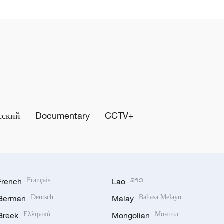
сский
Documentary
CCTV+
French
Français
Lao
ລາວ
German
Deutsch
Malay
Bahasa Melayu
Greek
Ελληνικά
Mongolian
Монгол