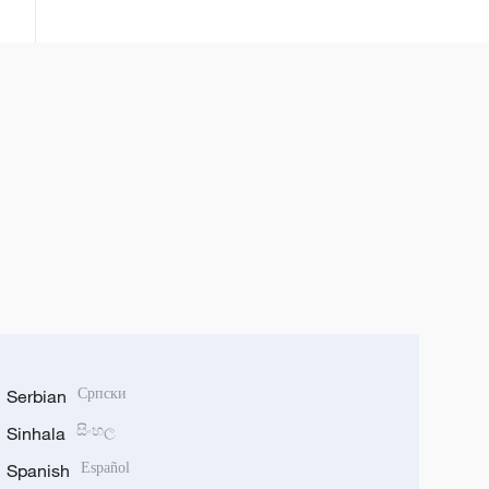
juriya
Serbian
Српски
Sinhala
සිංහල
Spanish
Español