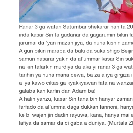
Ranar 3 ga watan Satumbar shekarar nan ta 202
inda kasar Sin ta gudanar da gagarumin bikin far
jarumai da ’yan mazan jiya, da nuna kishin zam
A gun bikin maraba da baki da suka shigo Beiji
samun nasarar yakin da al’ummar kasar Sin su
na kin tafarkin murdiya da aka yi ranar 3 ga w
tarihin ya nuna mana cewa, ba za a iya girgiz
a iya kawo cikas ga kyakkyawan fata na wanzar 
galaba kan karfin dan Adam ba!
A halin yanzu, kasar Sin tana bin hanyar zaman
farfado da al’umma daga dukkan fannoni, hanya
ke bi wajen jin dadin rayuwa, kana, hanya mai
lafiya da samar da ci gaba a duniya. (Murtala 