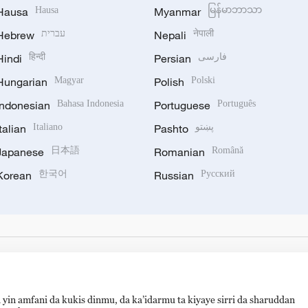
Hausa
Hausa
Myanmar
မြန်မာဘာသာ
Hebrew
עברית
Nepali
नेपाली
Hindi
हिन्दी
Persian
فارسی
Hungarian
Magyar
Polish
Polski
Indonesian
Bahasa Indonesia
Portuguese
Português
Italian
Italiano
Pashto
پښتو
Japanese
日本語
Romanian
Română
Korean
한국어
Russian
Русский
 yin amfani da kukis dinmu, da ka’idarmu ta kiyaye sirri da sharuddan