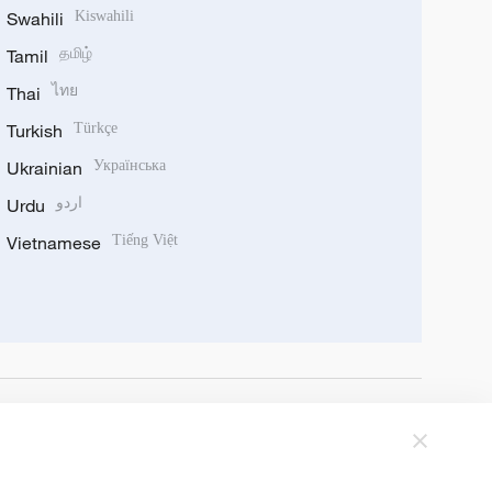
Swahili
Kiswahili
Tamil
தமிழ்
Thai
ไทย
Turkish
Türkçe
Ukrainian
Українська
Urdu
اردو
Vietnamese
Tiếng Việt