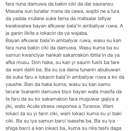
fara nuna damuwa da bakin ciki da dai sauransu.
Masana sun tunatar mana da cewa, wajibi ne a lura
da yadda mutane suke fama da matsalar lafiyar
kwakwalwa bayan afkuwar bala’in ambaliyar ruwa. A
je ganin likita a lokacin da ya wajaba.
Bayan afkuwar bala’in ambaliyar ruwa, wasu su kan
fara nuna bakin ciki da damuwa. Wasu kuma ba su
samun kwanciyar hankali sakamakon ibtila’in da ya
afka musu. Don haka, su kan yi saurin fushi ba tare
da wani dalili ba. Ba su iya daina tunanin abubuwan
da suka faru a lokacin bala’in ambaliyar ruwa a ko da
yaushe. Ban da haka kuma, wasu su kan samu
larurar tsananin damuwa biyo bayan wata masifa da
ta faru da su ko sakamakon tara muguwar gajiya a
jiki, wato Acute stress response a Turance. Wani
lokaci za su yi farin ciki, wani lokaci kuma su yi baki
ciki. Ba su iya samun barci isasshe ba. Ba su iya
shiga barci a kan lokaci ba, kuma su rika tashi daga