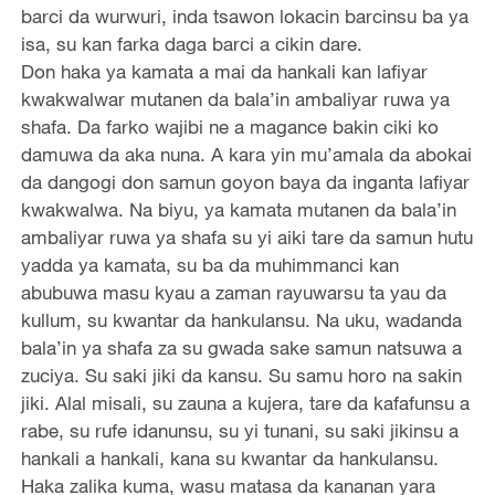
barci da wurwuri, inda tsawon lokacin barcinsu ba ya
isa, su kan farka daga barci a cikin dare.
Don haka ya kamata a mai da hankali kan lafiyar
kwakwalwar mutanen da bala’in ambaliyar ruwa ya
shafa. Da farko wajibi ne a magance bakin ciki ko
damuwa da aka nuna. A kara yin mu’amala da abokai
da dangogi don samun goyon baya da inganta lafiyar
kwakwalwa. Na biyu, ya kamata mutanen da bala’in
ambaliyar ruwa ya shafa su yi aiki tare da samun hutu
yadda ya kamata, su ba da muhimmanci kan
abubuwa masu kyau a zaman rayuwarsu ta yau da
kullum, su kwantar da hankulansu. Na uku, wadanda
bala’in ya shafa za su gwada sake samun natsuwa a
zuciya. Su saki jiki da kansu. Su samu horo na sakin
jiki. Alal misali, su zauna a kujera, tare da kafafunsu a
rabe, su rufe idanunsu, su yi tunani, su saki jikinsu a
hankali a hankali, kana su kwantar da hankulansu.
Haka zalika kuma, wasu matasa da kananan yara