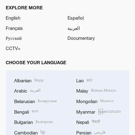
EXPLORE MORE
English
Español
Français
العربية
Русский
Documentary
CCTV+
CHOOSE YOUR LANGUAGE
Shqip
ລາວ
Albanian
Lao
العربية
Bahasa Melayu
Arabic
Malay
Беларуская
Монгол
Belarusian
Mongolian
বাংলা
မြန်မာဘာသာ
Bengali
Myanmar
Български
नेपाली
Bulgarian
Nepali
ខ្មែរ
فارسی
Cambodian
Persian