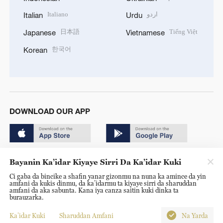
Italiano
اردو
Italian
Urdu
日本語
Tiếng Việt
Japanese
Vietnamese
한국어
Korean
DOWNLOAD OUR APP
Bayanin Ka’idar Kiyaye Sirri Da Ka’idar Kuki
Ci gaba da bincike a shafin yanar gizonmu na nuna ka amince da yin
amfani da kukis dinmu, da ka’idarmu ta kiyaye sirri da sharuddan
Copyright © 2024 CGTN.
amfani da aka sabunta. Kana iya canza saitin kuki dinka ta
burauzarka.
京ICP备20000184号
Ka’idar Kuki
Sharuddan Amfani
Na Yarda
京公网安备 11010502050052号