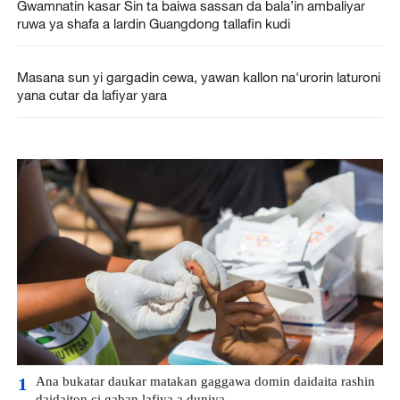
Gwamnatin kasar Sin ta baiwa sassan da bala’in ambaliyar
ruwa ya shafa a lardin Guangdong tallafin kudi
Masana sun yi gargadin cewa, yawan kallon na'urorin laturoni
yana cutar da lafiyar yara
Ana bukatar daukar matakan gaggawa domin daidaita rashin
1
daidaiton ci gaban lafiya a duniya