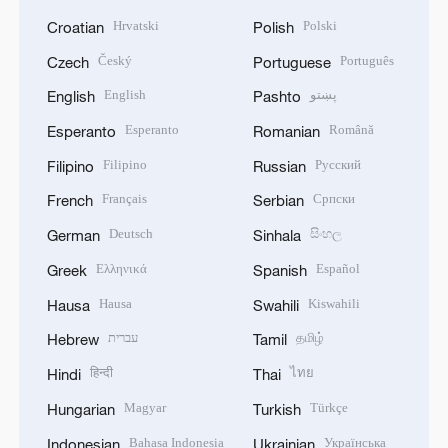
Hrvatski
Polski
Croatian
Polish
Český
Português
Czech
Portuguese
English
پښتو
English
Pashto
Esperanto
Română
Esperanto
Romanian
Filipino
Русский
Filipino
Russian
Français
Српски
French
Serbian
Deutsch
සිංහල
German
Sinhala
Ελληνικά
Español
Greek
Spanish
Hausa
Kiswahili
Hausa
Swahili
עברית
தமிழ்
Hebrew
Tamil
हिन्दी
ไทย
Hindi
Thai
Magyar
Türkçe
Hungarian
Turkish
Bahasa Indonesia
Українська
Indonesian
Ukrainian