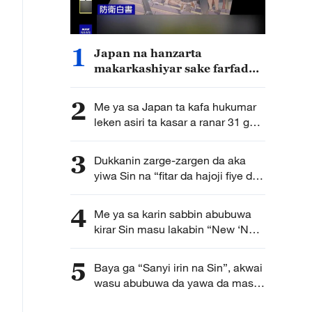
1
Japan na hanzarta
makarkashiyar sake farfado
da karfin soji
2
Me ya sa Japan ta kafa hukumar
leken asiri ta kasar a ranar 31 ga
watan Yuli?
3
Dukkanin zarge-zargen da aka
yiwa Sin na “fitar da hajoji fiye da
kima” ba su da tushe
4
Me ya sa karin sabbin abubuwa
kirar Sin masu lakabin “New ‘New
Three’” suka game duk duniya?
5
Baya ga “Sanyi irin na Sin”, akwai
wasu abubuwa da yawa da masu
yawon bude ido na Turai ke