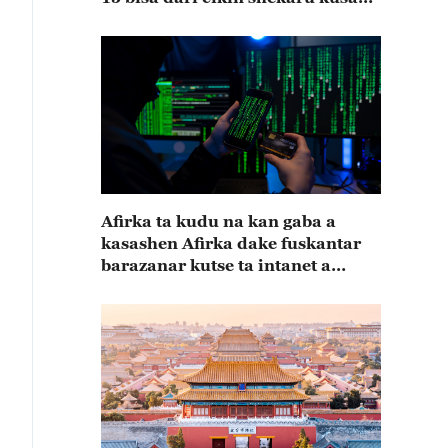
15
Afirka ta kudu na kan gaba a
kasashen Afirka dake fuskantar
barazanar kutse ta intanet a
cewar rahoton Interpol