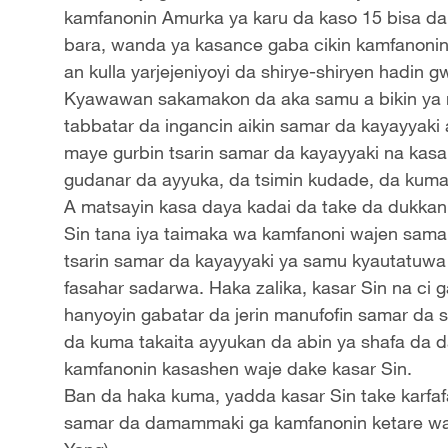
kamfanonin Amurka ya karu da kaso 15 bisa da
bara, wanda ya kasance gaba cikin kamfanonin 
an kulla yarjejeniyoyi da shirye-shiryen hadin
Kyawawan sakamakon da aka samu a bikin ya 
tabbatar da ingancin aikin samar da kayayyaki a
maye gurbin tsarin samar da kayayyaki na kasa
gudanar da ayyuka, da tsimin kudade, da kuma yi
A matsayin kasa daya kadai da take da dukka
Sin tana iya taimaka wa kamfanoni wajen samar
tsarin samar da kayayyaki ya samu kyautatuw
fasahar sadarwa. Haka zalika, kasar Sin na ci 
hanyoyin gabatar da jerin manufofin samar da s
da kuma takaita ayyukan da abin ya shafa da 
kamfanonin kasashen waje dake kasar Sin.
Ban da haka kuma, yadda kasar Sin take karfafa 
samar da damammaki ga kamfanonin ketare wa