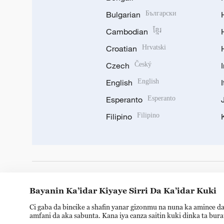
Bulgarian
Български
Cambodian
ខ្មែរ
Croatian
Hrvatski
Czech
Český
English
English
Esperanto
Esperanto
Filipino
Filipino
DOWNLOAD OUR APP
Bayanin Ka’idar Kiyaye Sirri Da Ka’idar Kuki
Ci gaba da bincike a shafin yanar gizonmu na nuna ka amince da
amfani da aka sabunta. Kana iya canza saitin kuki dinka ta bur