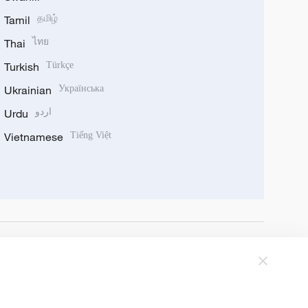
Tamil
தமிழ்
Thai
ไทย
Turkish
Türkçe
Ukrainian
Українська
Urdu
اردو
Vietnamese
Tiếng Việt