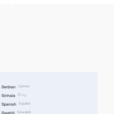
sha’awa kan kasar
Serbian
Српски
Sinhala
සිංහල
Spanish
Español
Swahili
Kiswahili