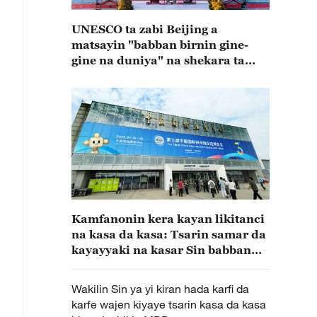
UNESCO ta zabi Beijing a
matsayin "babban birnin gine-
gine na duniya" na shekara ta
2029
Kamfanonin kera kayan likitanci
na kasa da kasa: Tsarin samar da
kayayyaki na kasar Sin babban
ginshiki ne
Wakilin Sin ya yi kiran hada karfi da
karfe wajen kiyaye tsarin kasa da kasa