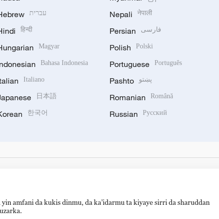
Hebrew
עברית
Nepali
नेपाली
Hindi
हिन्दी
Persian
فارسی
Hungarian
Magyar
Polish
Polski
Indonesian
Bahasa Indonesia
Portuguese
Português
Italian
Italiano
Pashto
پښتو
Japanese
日本語
Romanian
Română
Korean
한국어
Russian
Русский
 yin amfani da kukis dinmu, da ka’idarmu ta kiyaye sirri da sharuddan
auzarka.