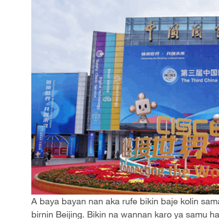
A baya bayan nan aka rufe bikin baje kolin sam
birnin Beijing. Bikin na wannan karo ya samu h