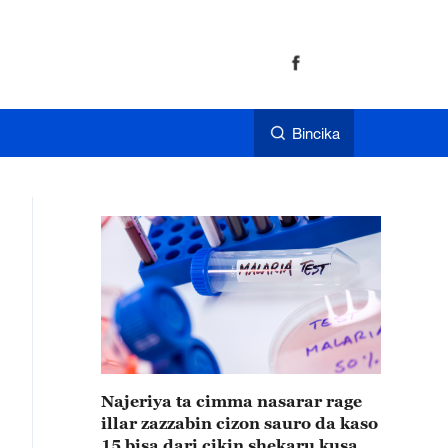
Bincika
Najeriya ta cimma nasarar rage
illar zazzabin cizon sauro da kaso
15 bisa dari cikin shekaru kusan