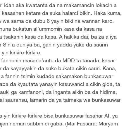
ri idan aka kwatanta da na makamancin lokacin a
kasashen ketare da suka halarci bikin. Haka kuma,
 gwiwa sama da dubu 6 yayin biki na wannan karo.
nuna bukatun al’ummomin kasa da kasa na
 tsakanin kasa da kasa. A hakika dai, ba za a iya
r Sin a duniya ba, ganin yadda yake da saurin
n kirkire-kirkire.
n fannonin masana’antu da MDD ta tanada, kasar
 da kayayyakin da suke bukata cikin sauri. Kana,
a a fannin tsimin kudade sakamakon bunkasuwar
gaba da kyautata yanayin kasuwanci a cikin gida, ta
auki ga kamfanoni, da inganta aikin ba da hidima,
dai sauransu, lamarin da ya taimaka wa bunkasuwar
yin kirkire-kirkire bisa bunkasuwar fasahar AI, ya
jen neman sabbin ci gaba. (Mai Fassara: Maryam