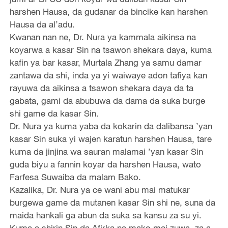
harshen Hausa, da gudanar da bincike kan harshen
Hausa da al’adu.
Kwanan nan ne, Dr. Nura ya kammala aikinsa na
koyarwa a kasar Sin na tsawon shekara daya, kuma
kafin ya bar kasar, Murtala Zhang ya samu damar
zantawa da shi, inda ya yi waiwaye adon tafiya kan
rayuwa da aikinsa a tsawon shekara daya da ta
gabata, gami da abubuwa da dama da suka burge
shi game da kasar Sin.
Dr. Nura ya kuma yaba da kokarin da dalibansa ’yan
kasar Sin suka yi wajen karatun harshen Hausa, tare
kuma da jinjina wa sauran malamai ’yan kasar Sin
guda biyu a fannin koyar da harshen Hausa, wato
Farfesa Suwaiba da malam Bako.
Kazalika, Dr. Nura ya ce wani abu mai matukar
burgewa game da mutanen kasar Sin shi ne, suna da
maida hankali ga abun da suka sa kansu za su yi.
Kuma a shirin Sin da Afirka na mako mai zuwa, za a