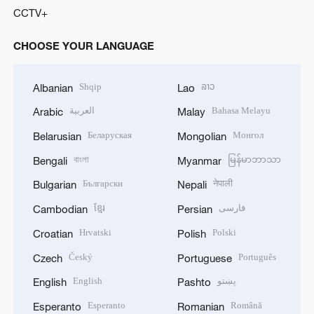
CCTV+
CHOOSE YOUR LANGUAGE
Shqip
ລາວ
Albanian
Lao
العربية
Bahasa Melayu
Arabic
Malay
Беларуская
Монгол
Belarusian
Mongolian
বাংলা
မြန်မာဘာသာ
Bengali
Myanmar
Български
नेपाली
Bulgarian
Nepali
ខ្មែរ
فارسی
Cambodian
Persian
Hrvatski
Polski
Croatian
Polish
Český
Português
Czech
Portuguese
English
پښتو
English
Pashto
Esperanto
Română
Esperanto
Romanian