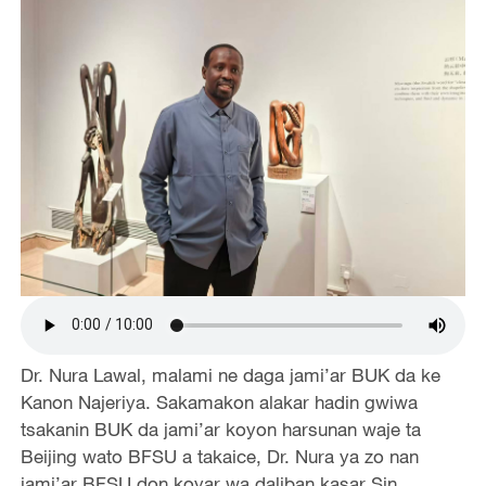
Dr. Nura Lawal, malami ne daga jami’ar BUK da ke
Kanon Najeriya. Sakamakon alakar hadin gwiwa
tsakanin BUK da jami’ar koyon harsunan waje ta
Beijing wato BFSU a takaice, Dr. Nura ya zo nan
jami’ar BFSU don koyar wa daliban kasar Sin