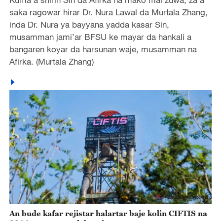
saka ragowar hirar Dr. Nura Lawal da Murtala Zhang,
inda Dr. Nura ya bayyana yadda kasar Sin,
musamman jami’ar BFSU ke mayar da hankali a
bangaren koyar da harsunan waje, musamman na
Afirka. (Murtala Zhang)
An bude kafar rejistar halartar baje kolin CIFTIS na