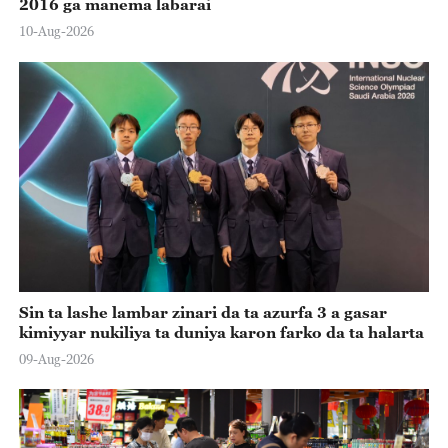
2016 ga manema labarai
10-Aug-2026
Sin ta lashe lambar zinari da ta azurfa 3 a gasar
kimiyyar nukiliya ta duniya karon farko da ta halarta
09-Aug-2026