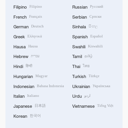
Filipino
Русский
Filipino
Russian
Français
Српски
French
Serbian
Deutsch
සිංහල
German
Sinhala
Ελληνικά
Español
Greek
Spanish
Hausa
Kiswahili
Hausa
Swahili
עברית
தமிழ்
Hebrew
Tamil
हिन्दी
ไทย
Hindi
Thai
Magyar
Türkçe
Hungarian
Turkish
Bahasa Indonesia
Українська
Indonesian
Ukrainian
Italiano
اردو
Italian
Urdu
日本語
Tiếng Việt
Japanese
Vietnamese
한국어
Korean