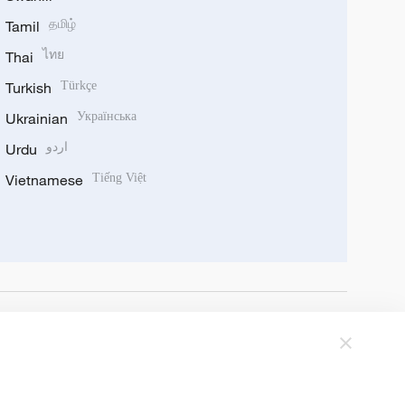
Tamil
தமிழ்
Thai
ไทย
Turkish
Türkçe
Ukrainian
Українська
Urdu
اردو
Vietnamese
Tiếng Việt