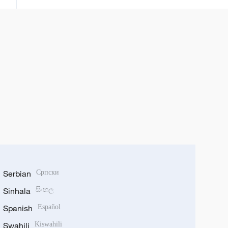
Afirka
Serbian
Српски
Sinhala
සිංහල
Spanish
Español
Swahili
Kiswahili