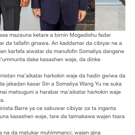
kasa mazauna ketare a birnin Mogadishu fadar
r da tallafin ginawa. An kaddamar da cibiyar ne a
ajen karfafa aiwatar da manufofin Somaliya dangane
al’ummunta dake kasashen waje, da dinke
nistan ma’aikatar harkokin waje da hadin gwiwa da
 da jakadan kasar Sin a Somaliya Wang Yu ne suka
ai matsuguni a harabar ma’aikatar harkokin waje
a.
inista Barre ya ce sabuwar cibiyar za ta inganta
una kasashen waje, tare da taimakawa wajen tsara
nya na da matukar muhimmanci, wajen gina