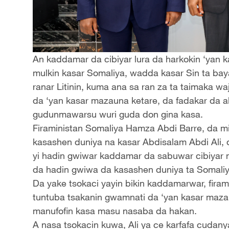
An kaddamar da cibiyar lura da harkokin ‘yan 
mulkin kasar Somaliya, wadda kasar Sin ta baya
ranar Litinin, kuma ana sa ran za ta taimaka w
da ‘yan kasar mazauna ketare, da fadakar da 
gudunmawarsu wuri guda don gina kasa.
Firaministan Somaliya Hamza Abdi Barre, da mi
kasashen duniya na kasar Abdisalam Abdi Ali,
yi hadin gwiwar kaddamar da sabuwar cibiyar m
da hadin gwiwa da kasashen duniya ta Somaliy
Da yake tsokaci yayin bikin kaddamarwar, firam
tuntuba tsakanin gwamnati da ‘yan kasar maza
manufofin kasa masu nasaba da hakan.
A nasa tsokacin kuwa, Ali ya ce karfafa cuda