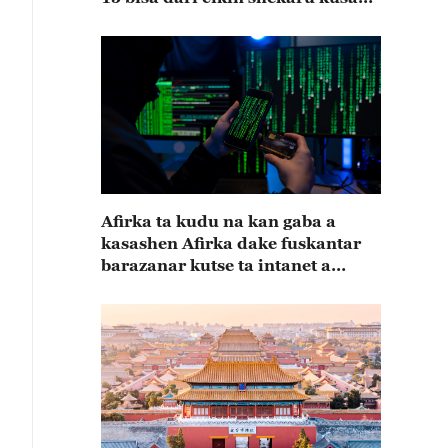
15
Afirka ta kudu na kan gaba a
kasashen Afirka dake fuskantar
barazanar kutse ta intanet a
cewar rahoton Interpol