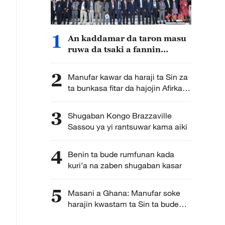
1
An kaddamar da taron masu
ruwa da tsaki a fannin
kasuwanci na Sin da Afirka a
kasar Habasha
2
Manufar kawar da haraji ta Sin za
ta bunkasa fitar da hajojin Afirka
da tallafawa cigaban
masana’antu in ji wani masanin
3
Shugaban Kongo Brazzaville
Afirka ta kudu
Sassou ya yi rantsuwar kama aiki
4
Benin ta bude rumfunan kada
kuri’a na zaben shugaban kasar
5
Masani a Ghana: Manufar soke
harajin kwastam ta Sin ta bude
babbar kasuwa ga kayayyakin