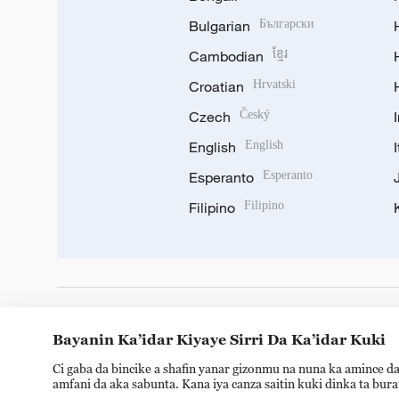
Bulgarian
Български
Cambodian
ខ្មែរ
Croatian
Hrvatski
Czech
Český
English
English
Esperanto
Esperanto
Filipino
Filipino
DOWNLOAD OUR APP
Bayanin Ka’idar Kiyaye Sirri Da Ka’idar Kuki
Ci gaba da bincike a shafin yanar gizonmu na nuna ka amince da
amfani da aka sabunta. Kana iya canza saitin kuki dinka ta bur