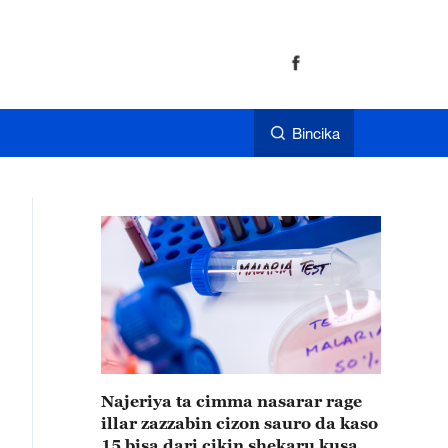
Bincika
Najeriya ta cimma nasarar rage
illar zazzabin cizon sauro da kaso
15 bisa dari cikin shekaru kusan