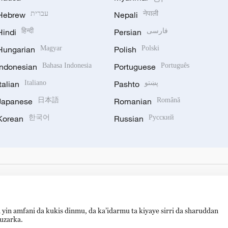
Hebrew
עברית
Nepali
नेपाली
Hindi
हिन्दी
Persian
فارسی
Hungarian
Magyar
Polish
Polski
Indonesian
Bahasa Indonesia
Portuguese
Português
Italian
Italiano
Pashto
پښتو
Japanese
日本語
Romanian
Română
Korean
한국어
Russian
Русский
 yin amfani da kukis dinmu, da ka’idarmu ta kiyaye sirri da sharuddan
auzarka.