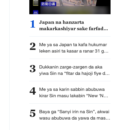
1
Japan na hanzarta
makarkashiyar sake farfado
da karfin soji
2
Me ya sa Japan ta kafa hukumar
leken asiri ta kasar a ranar 31 ga
watan Yuli?
3
Dukkanin zarge-zargen da aka
yiwa Sin na “fitar da hajoji fiye da
kima” ba su da tushe
4
Me ya sa karin sabbin abubuwa
kirar Sin masu lakabin “New ‘New
Three’” suka game duk duniya?
5
Baya ga “Sanyi irin na Sin”, akwai
wasu abubuwa da yawa da masu
yawon bude ido na Turai ke