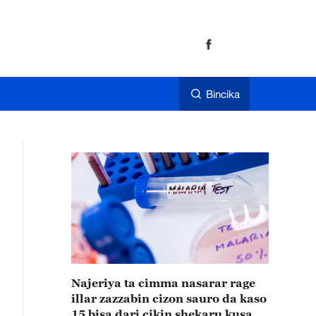
Bincika
Najeriya ta cimma nasarar rage
illar zazzabin cizon sauro da kaso
15 bisa dari cikin shekaru kusan