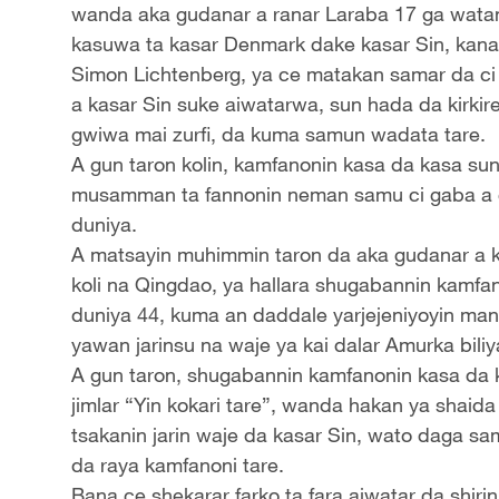
wanda aka gudanar a ranar Laraba 17 ga wata
kasuwa ta kasar Denmark dake kasar Sin, kan
Simon Lichtenberg, ya ce matakan samar da ci
a kasar Sin suke aiwatarwa, sun hada da kirki
gwiwa mai zurfi, da kuma samun wadata tare.
A gun taron kolin, kamfanonin kasa da kasa su
musamman ta fannonin neman samu ci gaba a gi
duniya.
A matsayin muhimmin taron da aka gudanar a k
koli na Qingdao, ya hallara shugabannin kamf
duniya 44, kuma an daddale yarjejeniyoyin ma
yawan jarinsu na waje ya kai dalar Amurka biliy
A gun taron, shugabannin kamfanonin kasa da 
jimlar “Yin kokari tare”, wanda hakan ya shai
tsakanin jarin waje da kasar Sin, wato daga sam
da raya kamfanoni tare.
Bana ce shekarar farko ta fara aiwatar da shiri