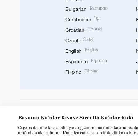
Bulgarian
Български
Cambodian
ខ្មែរ
Croatian
Hrvatski
Czech
Český
English
English
Esperanto
Esperanto
Filipino
Filipino
DOWNLOAD OUR APP
Bayanin Ka’idar Kiyaye Sirri Da Ka’idar Kuki
Ci gaba da bincike a shafin yanar gizonmu na nuna ka amince da
amfani da aka sabunta. Kana iya canza saitin kuki dinka ta bur