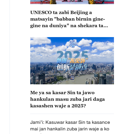
UNESCO ta zabi Beijing a
matsayin "babban birnin gine-
gine na duniya" na shekara ta
2029
Me ya sa kasar Sin ta jawo
hankulan masu zuba jari daga
kasashen waje a 2025?
Jami’i: Kasuwar kasar Sin ta kasance
mai jan hankalin zuba jarin waje a ko