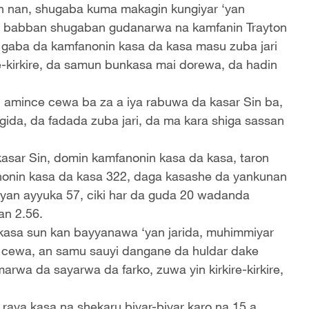
n nan, shugaba kuma makagin kungiyar ‘yan
a babban shugaban gudanarwa na kamfanin Trayton
 gaba da kamfanonin kasa da kasa masu zuba jari
re-kirkire, da samun bunkasa mai dorewa, da hadin
n amince cewa ba za a iya rabuwa da kasar Sin ba,
da, da fadada zuba jari, da ma kara shiga sassan
asar Sin, domin kamfanonin kasa da kasa, taron
anonin kasa da kasa 322, daga kasashe da yankunan
nyan ayyuka 57, ciki har da guda 20 wadanda
an 2.56.
kasa sun kan bayyanawa ‘yan jarida, muhimmiyar
da cewa, an samu sauyi dangane da huldar dake
arwa da sayarwa da farko, zuwa yin kirkire-kirkire,
n raya kasa na shekaru biyar-biyar karo na 15 a