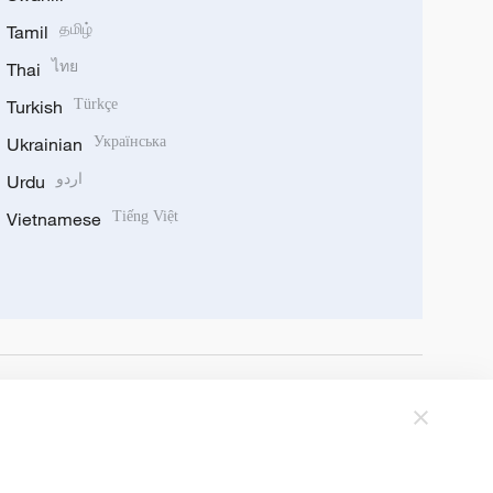
Tamil
தமிழ்
Thai
ไทย
Turkish
Türkçe
Ukrainian
Українська
Urdu
اردو
Vietnamese
Tiếng Việt