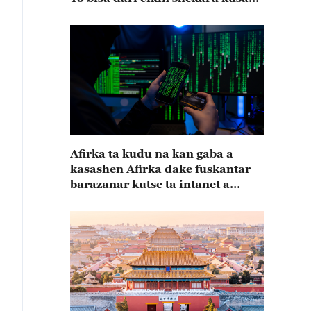
15
Afirka ta kudu na kan gaba a
kasashen Afirka dake fuskantar
barazanar kutse ta intanet a
cewar rahoton Interpol