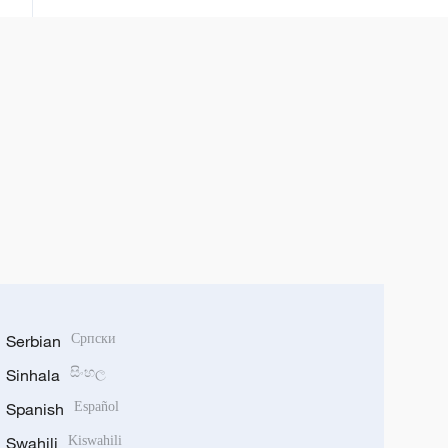
sha’awa kan kasar
Serbian
Српски
Sinhala
සිංහල
Spanish
Español
Swahili
Kiswahili