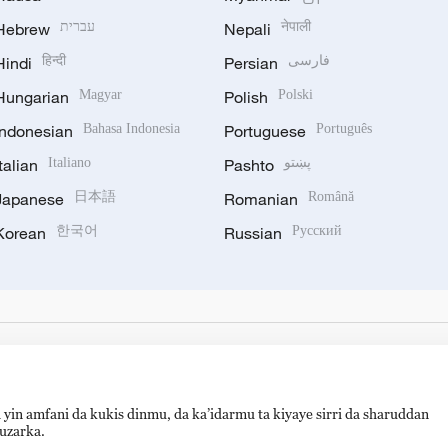
Hebrew
עברית
Nepali
नेपाली
Hindi
हिन्दी
Persian
فارسی
Hungarian
Magyar
Polish
Polski
Indonesian
Bahasa Indonesia
Portuguese
Português
Italian
Italiano
Pashto
پښتو
Japanese
日本語
Romanian
Română
Korean
한국어
Russian
Русский
 yin amfani da kukis dinmu, da ka’idarmu ta kiyaye sirri da sharuddan
auzarka.