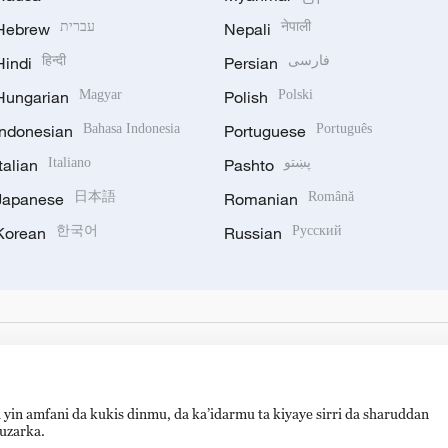
Hebrew
עברית
Nepali
नेपाली
Hindi
हिन्दी
Persian
فارسی
Hungarian
Magyar
Polish
Polski
Indonesian
Bahasa Indonesia
Portuguese
Português
Italian
Italiano
Pashto
پښتو
Japanese
日本語
Romanian
Română
Korean
한국어
Russian
Русский
 yin amfani da kukis dinmu, da ka’idarmu ta kiyaye sirri da sharuddan
auzarka.