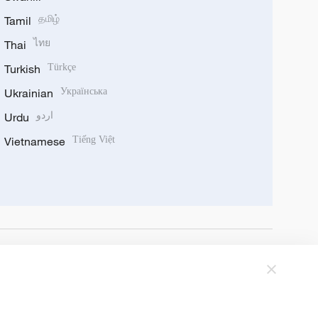
Tamil
தமிழ்
Thai
ไทย
Turkish
Türkçe
Ukrainian
Українська
Urdu
اردو
Vietnamese
Tiếng Việt