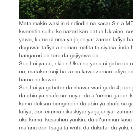
Mataimakin wakilin dindindin na kasar Sin a MDD
kwamitin sulhu ke nazari kan batun Ukraine, ce
yawa, kuma cimma yarjejeniyar zaman lafiya ba
doguwar tafiya a neman mafita ta siyasa, inda 
bangarori ba tare da gajiyawa ba.
Sun Lei ya ce, rikicin Ukraine yana ci gaba da
ne, matakan soji ba za su kawo zaman lafiya ba
barna ne kawai.
Sun Lei ya gabatar da shawarwari guda 4, danga
da abin ya shafa su mayar da al'umma gaban k
kuma dukkan bangarorin da abin ya shafa su 
lafiya, don cimma cikakkiyar yarjejeniyar zam
uku kuma, kasashen yankin, da al'ummun kasa d
ma’ana don tsagaita wuta da dakatar da yaki, 