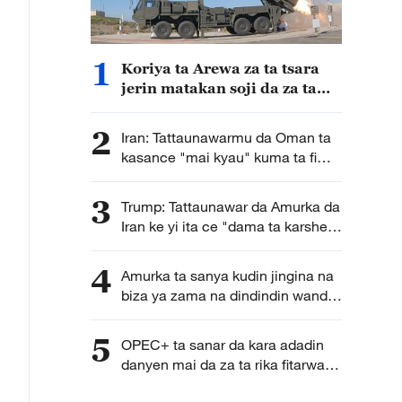
1
Koriya ta Arewa za ta tsara
jerin matakan soji da za ta
dauka bisa la'akari da
yanayin sojin Japan a yanzu
2
Iran: Tattaunawarmu da Oman ta
kasance "mai kyau" kuma ta fi
karkata ga tsara hanyoyin
wucewa lami lafiya ta mashigin
3
Trump: Tattaunawar da Amurka da
Hormuz
Iran ke yi ita ce "dama ta karshe"
ga Iran
4
Amurka ta sanya kudin jingina na
biza ya zama na dindindin wanda
galibi ya fi shafar kasashen Afirka
5
OPEC+ ta sanar da kara adadin
danyen mai da za ta rika fitarwa
zuwa ganga 188,000 a ko wace