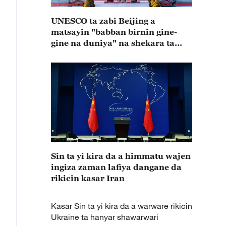
UNESCO ta zabi Beijing a
matsayin "babban birnin gine-
gine na duniya" na shekara ta
2029
Sin ta yi kira da a himmatu wajen
ingiza zaman lafiya dangane da
rikicin kasar Iran
Kasar Sin ta yi kira da a warware rikicin
Ukraine ta hanyar shawarwari