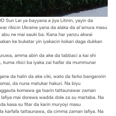
 Sun Lei ya bayyana a jiya Litinin, yayin da
war rikicin Ukraine yana da alaka da al'amura masu
 abu ne mai sauki ba. Kana har yanzu akwai
hakan ke bukatar yin iyakacin kokari daga dukkan
 ruruwa, amma abin da ake da tabbaci a kai shi
, kuma rikici ba iyaka zai haifar da mummunar
ne da halin da ake ciki, wato da farko bangarorin
omai, da nuna matukar hakuri. Na biyu
gaggauta komawa ga tsarin tattaunawar zaman
an lafiya mai dorewa wadda dole za su martaba. Na
a kasa su fitar da karin muryoyi masu
da karfafa tattaunawa, da cimma zaman lafiya. Na