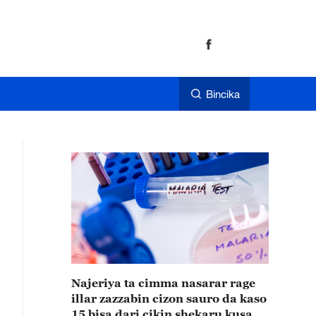
Bincika
Najeriya ta cimma nasarar rage
illar zazzabin cizon sauro da kaso
15 bisa dari cikin shekaru kusan