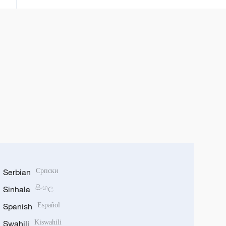
rana tun daga watan Satumba
Serbian
Српски
Sinhala
සිංහල
Spanish
Español
Swahili
Kiswahili