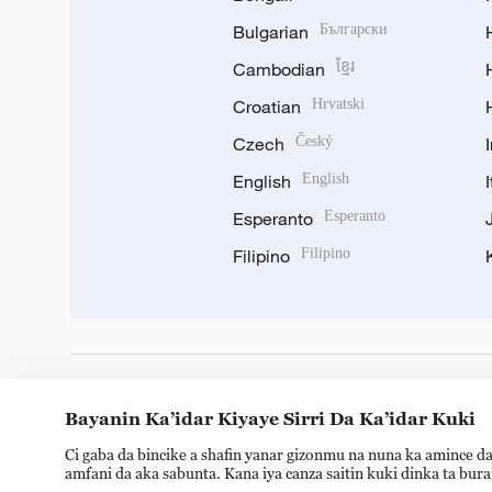
Bulgarian
Български
Cambodian
ខ្មែរ
Croatian
Hrvatski
Czech
Český
English
English
Esperanto
Esperanto
Filipino
Filipino
DOWNLOAD OUR APP
Bayanin Ka’idar Kiyaye Sirri Da Ka’idar Kuki
Ci gaba da bincike a shafin yanar gizonmu na nuna ka amince da
amfani da aka sabunta. Kana iya canza saitin kuki dinka ta bur