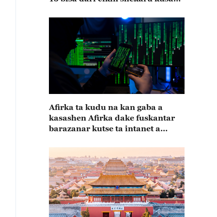
15
Afirka ta kudu na kan gaba a
kasashen Afirka dake fuskantar
barazanar kutse ta intanet a
cewar rahoton Interpol