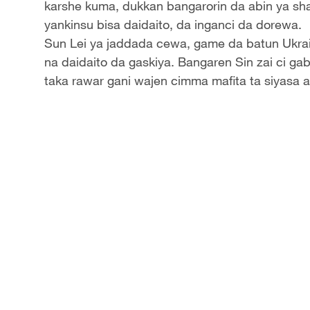
karshe kuma, dukkan bangarorin da abin ya shaf
yankinsu bisa daidaito, da inganci da dorewa.
Sun Lei ya jaddada cewa, game da batun Ukra
na daidaito da gaskiya. Bangaren Sin zai ci g
taka rawar gani wajen cimma mafita ta siyasa a 