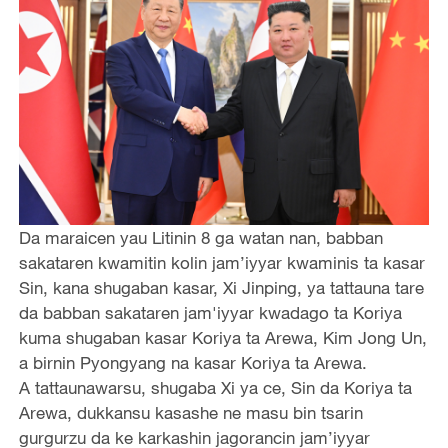
Da maraicen yau Litinin 8 ga watan nan, babban
sakataren kwamitin kolin jam’iyyar kwaminis ta kasar
Sin, kana shugaban kasar, Xi Jinping, ya tattauna tare
da babban sakataren jam'iyyar kwadago ta Koriya
kuma shugaban kasar Koriya ta Arewa, Kim Jong Un,
a birnin Pyongyang na kasar Koriya ta Arewa.
A tattaunawarsu, shugaba Xi ya ce, Sin da Koriya ta
Arewa, dukkansu kasashe ne masu bin tsarin
gurgurzu da ke karkashin jagorancin jam’iyyar