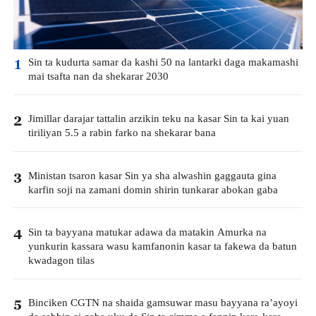
Sin ta kudurta samar da kashi 50 na lantarki daga makamashi
1
mai tsafta nan da shekarar 2030
Jimillar darajar tattalin arzikin teku na kasar Sin ta kai yuan
2
tiriliyan 5.5 a rabin farko na shekarar bana
Ministan tsaron kasar Sin ya sha alwashin gaggauta gina
3
karfin soji na zamani domin shirin tunkarar abokan gaba
Sin ta bayyana matukar adawa da matakin Amurka na
4
yunkurin kassara wasu kamfanonin kasar ta fakewa da batun
kwadagon tilas
Binciken CGTN na shaida gamsuwar masu bayyana ra’ayoyi
5