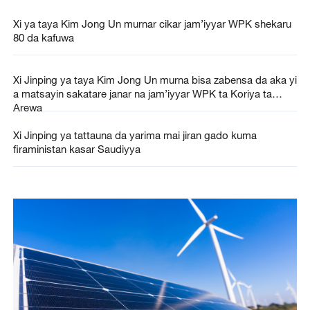
Xi ya taya Kim Jong Un murnar cikar jam’iyyar WPK shekaru
80 da kafuwa
Xi Jinping ya taya Kim Jong Un murna bisa zabensa da aka yi
a matsayin sakatare janar na jam’iyyar WPK ta Koriya ta
Arewa
Xi Jinping ya tattauna da yarima mai jiran gado kuma
firaministan kasar Saudiyya