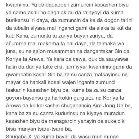
kwaminis. Ya ce dadadden zumuncin kasashen biyu
ya samo asali ne daga akidu da ra’ayoyi da kuma
burikansu iri daya, da zumuncin da ke da dogon tarihi
da tubalin siyasa mai inganci gami da alaka ta kut da
kut. Kana, zumunta ta zuriya bayan zuriya, da
al’umma mai makoma ta bai daya, da taimaka wa
juna, su ne salon musamman na dangantakar Sin da
Koriya ta Arewa. Ya kara da cewa, duk da sauyawar
halin da duniya take ciki, jam’iyyar kwaminis gami da
gwamnatin kasar Sin ba za su canza matsayinsu na
mayar da hankali sosai wajen inganta zumunci
tsakanin kasashen biyu ba, kuma ba za su canza
goyon-bayansu ga harkokin gurgurzu na Koriya ta
Arewa da ke karkashin shugabancin Kim Jong Un ba,
kana ba za su canza kudurinsu na kiyaye muradun
kasashen biyu da managarcin yanayin da suke ciki
bisa manyan tsare-tsare ba.
Shugaba Xi ya kuma bayar da wasu muhimman