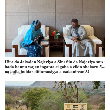
Hira da Jakadan Najeriya a Sin: Sin da Najeriya sun
hada hannu wajen inganta ci gaba a cikin shekaru 55
na kulla huldar diflomasiyya a tsakaninsu(A)
05-Aug-2026