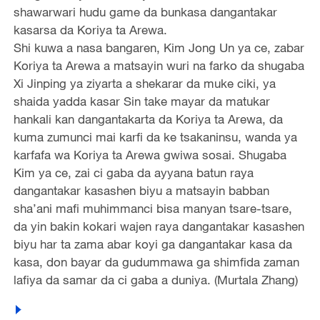
shawarwari hudu game da bunkasa dangantakar
kasarsa da Koriya ta Arewa.
Shi kuwa a nasa bangaren, Kim Jong Un ya ce, zabar
Koriya ta Arewa a matsayin wuri na farko da shugaba
Xi Jinping ya ziyarta a shekarar da muke ciki, ya
shaida yadda kasar Sin take mayar da matukar
hankali kan dangantakarta da Koriya ta Arewa, da
kuma zumunci mai karfi da ke tsakaninsu, wanda ya
karfafa wa Koriya ta Arewa gwiwa sosai. Shugaba
Kim ya ce, zai ci gaba da ayyana batun raya
dangantakar kasashen biyu a matsayin babban
sha’ani mafi muhimmanci bisa manyan tsare-tsare,
da yin bakin kokari wajen raya dangantakar kasashen
biyu har ta zama abar koyi ga dangantakar kasa da
kasa, don bayar da gudummawa ga shimfida zaman
lafiya da samar da ci gaba a duniya. (Murtala Zhang)