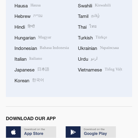
Hausa
Kiswahili
Hausa
Swahili
עברית
தமிழ்
Hebrew
Tamil
हिन्दी
ไทย
Hindi
Thai
Magyar
Türkçe
Hungarian
Turkish
Bahasa Indonesia
Українська
Indonesian
Ukrainian
Italiano
اردو
Italian
Urdu
日本語
Tiếng Việt
Japanese
Vietnamese
한국어
Korean
DOWNLOAD OUR APP