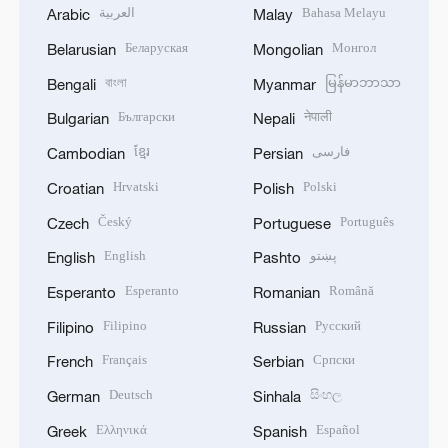
العربية
Bahasa Melayu
Arabic
Malay
Беларуская
Монгол
Belarusian
Mongolian
বাংলা
မြန်မာဘာသာ
Bengali
Myanmar
Български
नेपाली
Bulgarian
Nepali
ខ្មែរ
فارسی
Cambodian
Persian
Hrvatski
Polski
Croatian
Polish
Český
Português
Czech
Portuguese
English
پښتو
English
Pashto
Esperanto
Română
Esperanto
Romanian
Filipino
Русский
Filipino
Russian
Français
Српски
French
Serbian
Deutsch
සිංහල
German
Sinhala
Ελληνικά
Español
Greek
Spanish