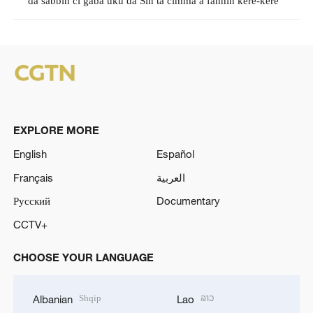
da sabbin ci gaba uku da Sin ta cimma a fannin kere-kere
EXPLORE MORE
English
Español
Français
العربية
Русский
Documentary
CCTV+
CHOOSE YOUR LANGUAGE
Shqip
ລາວ
Albanian
Lao