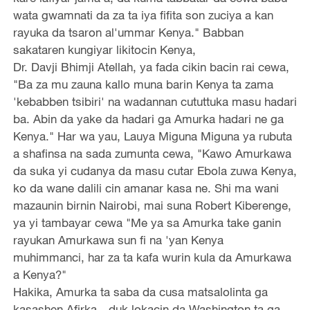
wata gwamnati da za ta iya fifita son zuciya a kan
rayuka da tsaron al'ummar Kenya." Babban
sakataren kungiyar likitocin Kenya,
Dr. Davji Bhimji Atellah, ya fada cikin bacin rai cewa,
"Ba za mu zauna kallo muna barin Kenya ta zama
'kebabben tsibiri' na wadannan cututtuka masu hadari
ba. Abin da yake da hadari ga Amurka hadari ne ga
Kenya." Har wa yau, Lauya Miguna Miguna ya rubuta
a shafinsa na sada zumunta cewa, "Kawo Amurkawa
da suka yi cudanya da masu cutar Ebola zuwa Kenya,
ko da wane dalili cin amanar kasa ne. Shi ma wani
mazaunin birnin Nairobi, mai suna Robert Kiberenge,
ya yi tambayar cewa "Me ya sa Amurka take ganin
rayukan Amurkawa sun fi na 'yan Kenya
muhimmanci, har za ta kafa wurin kula da Amurkawa
a Kenya?"
Hakika, Amurka ta saba da cusa matsalolinta ga
kasashen Afirka - duk lokacin da Washington ta ga