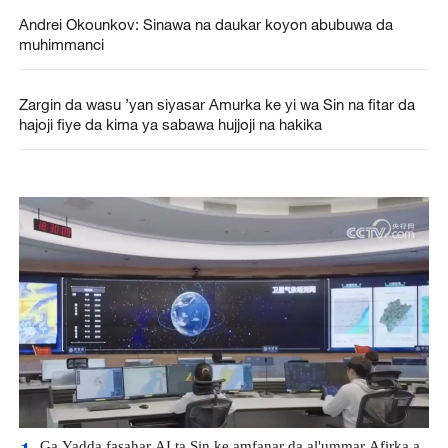
Andrei Okounkov: Sinawa na daukar koyon abubuwa da
muhimmanci
Zargin da wasu ’yan siyasar Amurka ke yi wa Sin na fitar da
hajoji fiye da kima ya sabawa hujjoji na hakika
Ga Yadda fasahar AI ta Sin ke amfanar da al'ummar Afirka a