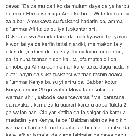
cewa: "Ba za mu bari ko da mutum daya da ya harbu
da cutar Ebola ya shiga Amurka ba." Wato ke nan ba
za a bari Amurkawa su fuskanci hadarin ba, amma
al'ummar Afirka za su iya fuskantar shi.
Duk da cewa Amurka tana da mafi kyawun hanyoyin
kiwon lafiya da karfin tattalin arziki, maimakon ta yi
aikin da ya dace da matsayinta na kasa mai girma,
sai ta nuna tsananin son kai, ta jefa matsaloli da
annoba ga Afirka don neman kare kanta daga hadarin
cutar. Yayin da suka fuskanci wannan rashin adalci,
al'ummar Kenya ba su yi shiru ba. Babbar kotun
Kenya a ranar 29 ga watan Mayu ta dakatar da
wannan shiri, saboda kasancewarsa "Mai barazana
ga rayuka", kuma za ta saurari karar a gobe Talata 2
ga watan nan. Cibiyar Katiba da ta shigar da karar a
madadin 'yan Kenya, ta ce "Babban abin da ke cikin
wannan shari'a shi ne tabbatar da bin tsarin mulki, da
kare lafiyar jama'a, da kuma tabbatar da cewa babu