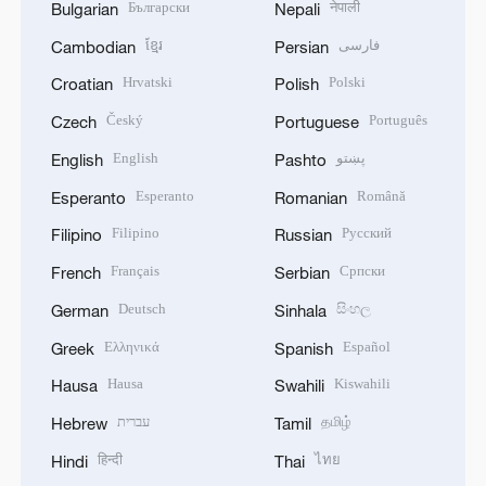
Български
नेपाली
Bulgarian
Nepali
ខ្មែរ
فارسی
Cambodian
Persian
Hrvatski
Polski
Croatian
Polish
Český
Português
Czech
Portuguese
English
پښتو
English
Pashto
Esperanto
Română
Esperanto
Romanian
Filipino
Русский
Filipino
Russian
Français
Српски
French
Serbian
Deutsch
සිංහල
German
Sinhala
Ελληνικά
Español
Greek
Spanish
Hausa
Kiswahili
Hausa
Swahili
עברית
தமிழ்
Hebrew
Tamil
हिन्दी
ไทย
Hindi
Thai