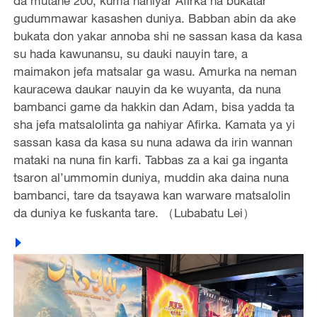
da mutane 200, kuma nahiyar Afirka na bukatar
gudummawar kasashen duniya. Babban abin da ake
bukata don yakar annoba shi ne sassan kasa da kasa
su hada kawunansu, su dauki nauyin tare, a
maimakon jefa matsalar ga wasu. Amurka na neman
kauracewa daukar nauyin da ke wuyanta, da nuna
bambanci game da hakkin dan Adam, bisa yadda ta
sha jefa matsalolinta ga nahiyar Afirka. Kamata ya yi
sassan kasa da kasa su nuna adawa da irin wannan
mataki na nuna fin karfi. Tabbas za a kai ga inganta
tsaron al’ummomin duniya, muddin aka daina nuna
bambanci, tare da tsayawa kan warware matsalolin
da duniya ke fuskanta tare. （Lubabatu Lei）