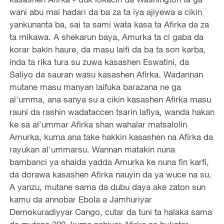
wani abu mai hadari da ba za ta iya ajiyewa a cikin
yankunanta ba, sai ta sami wata kasa ta Afirka da za
ta mikawa. A shekarun baya, Amurka ta ci gaba da
korar bakin haure, da masu laifi da ba ta son karba,
inda ta rika tura su zuwa kasashen Eswatini, da
Saliyo da sauran wasu kasashen Afirka. Wadannan
mutane masu manyan laifuka barazana ne ga
al'umma, ana sanya su a cikin kasashen Afirka masu
rauni da rashin wadataccen tsarin lafiya, wanda hakan
ke sa al’ummar Afirka shan wahalar matsalolin
Amurka, kuma ana take hakkin kasashen na Afirka da
rayukan al'ummarsu. Wannan matakin nuna
bambanci ya shaida yadda Amurka ke nuna fin karfi,
da dorawa kasashen Afirka nauyin da ya wuce na su.
A yanzu, mutane sama da dubu daya ake zaton sun
kamu da annobar Ebola a Jamhuriyar
Demokuradiyyar Cango, cutar da tuni ta halaka sama