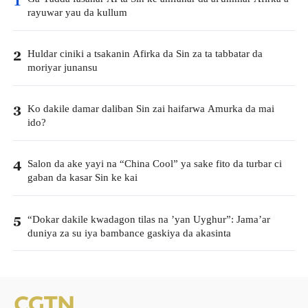
1
rayuwar yau da kullum
Huldar ciniki a tsakanin Afirka da Sin za ta tabbatar da
2
moriyar junansu
Ko dakile damar daliban Sin zai haifarwa Amurka da mai
3
ido?
Salon da ake yayi na “China Cool” ya sake fito da turbar ci
4
gaban da kasar Sin ke kai
“Dokar dakile kwadagon tilas na ’yan Uyghur”: Jama’ar
5
duniya za su iya bambance gaskiya da akasinta