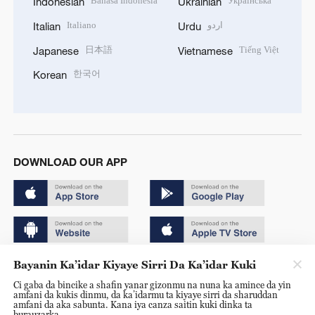
Bahasa Indonesia
Українська
Indonesian
Ukrainian
Italiano
اردو
Italian
Urdu
日本語
Tiếng Việt
Japanese
Vietnamese
한국어
Korean
DOWNLOAD OUR APP
Bayanin Ka’idar Kiyaye Sirri Da Ka’idar Kuki
Copyright © 2024 CGTN.
Ci gaba da bincike a shafin yanar gizonmu na nuna ka amince da yin
京ICP备20000184号
amfani da kukis dinmu, da ka’idarmu ta kiyaye sirri da sharuddan
amfani da aka sabunta. Kana iya canza saitin kuki dinka ta
京公网安备 11010502050052号
burauzarka.