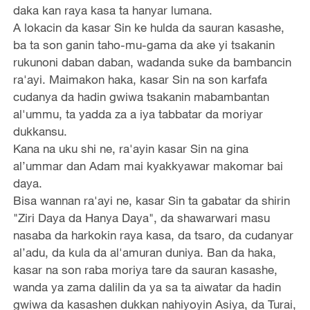
daka kan raya kasa ta hanyar lumana.
A lokacin da kasar Sin ke hulda da sauran kasashe,
ba ta son ganin taho-mu-gama da ake yi tsakanin
rukunoni daban daban, wadanda suke da bambancin
ra'ayi. Maimakon haka, kasar Sin na son karfafa
cudanya da hadin gwiwa tsakanin mabambantan
al'ummu, ta yadda za a iya tabbatar da moriyar
dukkansu.
Kana na uku shi ne, ra'ayin kasar Sin na gina
al’ummar dan Adam mai kyakkyawar makomar bai
daya.
Bisa wannan ra'ayi ne, kasar Sin ta gabatar da shirin
"Ziri Daya da Hanya Daya", da shawarwari masu
nasaba da harkokin raya kasa, da tsaro, da cudanyar
al’adu, da kula da al'amuran duniya. Ban da haka,
kasar na son raba moriya tare da sauran kasashe,
wanda ya zama dalilin da ya sa ta aiwatar da hadin
gwiwa da kasashen dukkan nahiyoyin Asiya, da Turai,