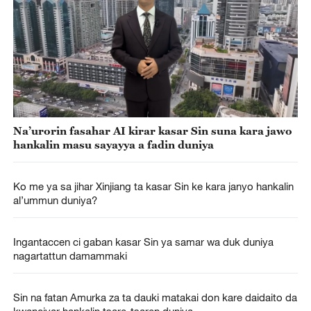
Na’urorin fasahar AI kirar kasar Sin suna kara jawo
hankalin masu sayayya a fadin duniya
Ko me ya sa jihar Xinjiang ta kasar Sin ke kara janyo hankalin
al’ummun duniya?
Ingantaccen ci gaban kasar Sin ya samar wa duk duniya
nagartattun damammaki
Sin na fatan Amurka za ta dauki matakai don kare daidaito da