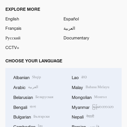
EXPLORE MORE
English
Español
Français
العربية
Русский
Documentary
CCTV+
CHOOSE YOUR LANGUAGE
Shqip
ລາວ
Albanian
Lao
العربية
Bahasa Melayu
Arabic
Malay
Беларуская
Монгол
Belarusian
Mongolian
বাংলা
မြန်မာဘာသာ
Bengali
Myanmar
Български
नेपाली
Bulgarian
Nepali
ខ្មែរ
فارسی
Cambodian
Persian