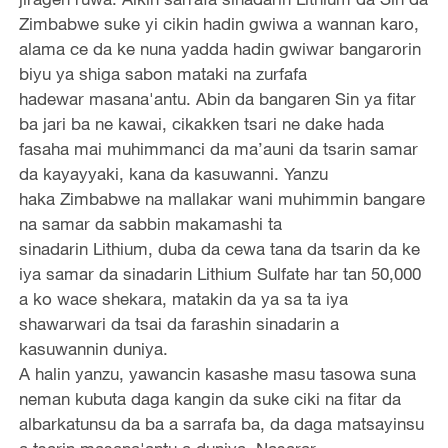
Zimbabwe suke yi cikin hadin gwiwa a wannan karo,
alama ce da ke nuna yadda hadin gwiwar bangarorin
biyu ya shiga sabon mataki na zurfafa
hadewar masana'antu. Abin da bangaren Sin ya fitar
ba jari ba ne kawai, cikakken tsari ne dake hada
fasaha mai muhimmanci da ma’auni da tsarin samar
da kayayyaki, kana da kasuwanni. Yanzu
haka Zimbabwe na mallakar wani muhimmin bangare
na samar da sabbin makamashi ta
sinadarin Lithium, duba da cewa tana da tsarin da ke
iya samar da sinadarin Lithium Sulfate har tan 50,000
a ko wace shekara, matakin da ya sa ta iya
shawarwari da tsai da farashin sinadarin a
kasuwannin duniya.
A halin yanzu, yawancin kasashe masu tasowa suna
neman kubuta daga kangin da suke ciki na fitar da
albarkatunsu da ba a sarrafa ba, da daga matsayinsu