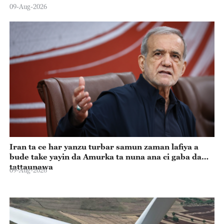
09-Aug-2026
Iran ta ce har yanzu turbar samun zaman lafiya a
bude take yayin da Amurka ta nuna ana ci gaba da
tattaunawa
09-Aug-2026