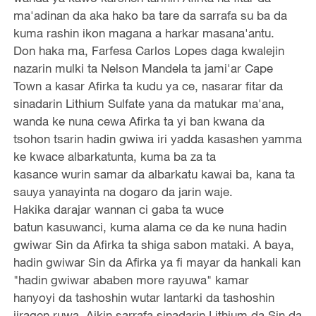
ma'adinan da aka hako ba tare da sarrafa su ba da
kuma rashin ikon magana a harkar masana'antu.
Don haka ma, Farfesa Carlos Lopes daga kwalejin
nazarin mulki ta Nelson Mandela ta jami'ar Cape
Town a kasar Afirka ta kudu ya ce, nasarar fitar da
sinadarin Lithium Sulfate yana da matukar ma'ana,
wanda ke nuna cewa Afirka ta yi ban kwana da
tsohon tsarin hadin gwiwa iri yadda kasashen yamma
ke kwace albarkatunta, kuma ba za ta
kasance wurin samar da albarkatu kawai ba, kana ta
sauya yanayinta na dogaro da jarin waje.
Hakika darajar wannan ci gaba ta wuce
batun kasuwanci, kuma alama ce da ke nuna hadin
gwiwar Sin da Afirka ta shiga sabon mataki. A baya,
hadin gwiwar Sin da Afirka ya fi mayar da hankali kan
"hadin gwiwar ababen more rayuwa" kamar
hanyoyi da tashoshin wutar lantarki da tashoshin
jiragen ruwa. Aikin sarrafa sinadarin Lithium da Sin da