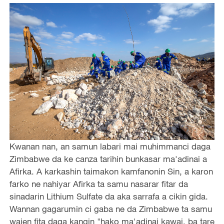
Kwanan nan, an samun labari mai muhimmanci daga
Zimbabwe da ke canza tarihin bunkasar ma'adinai a
Afirka. A karkashin taimakon kamfanonin Sin, a karon
farko ne nahiyar Afirka ta samu nasarar fitar da
sinadarin Lithium Sulfate da aka sarrafa a cikin gida.
Wannan gagarumin ci gaba ne da Zimbabwe ta samu
wajen fita daga kangin "hako ma'adinai kawai, ba tare