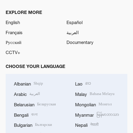
EXPLORE MORE
English
Español
Français
العربية
Русский
Documentary
CCTV+
CHOOSE YOUR LANGUAGE
Shqip
ລາວ
Albanian
Lao
العربية
Bahasa Melayu
Arabic
Malay
Беларуская
Монгол
Belarusian
Mongolian
বাংলা
မြန်မာဘာသာ
Bengali
Myanmar
Български
नेपाली
Bulgarian
Nepali