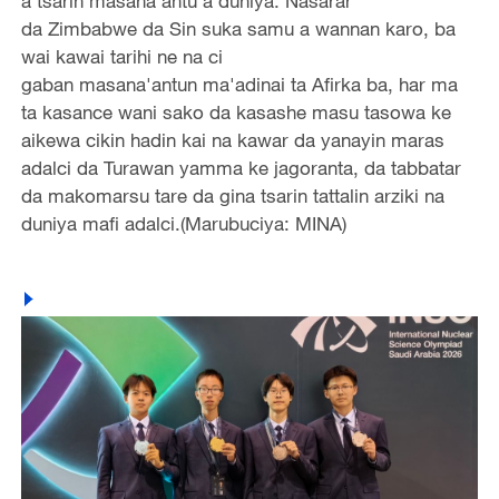
a tsarin masana'antu a duniya. Nasarar
da Zimbabwe da Sin suka samu a wannan karo, ba
wai kawai tarihi ne na ci
gaban masana'antun ma'adinai ta Afirka ba, har ma
ta kasance wani sako da kasashe masu tasowa ke
aikewa cikin hadin kai na kawar da yanayin maras
adalci da Turawan yamma ke jagoranta, da tabbatar
da makomarsu tare da gina tsarin tattalin arziki na
duniya mafi adalci.(Marubuciya: MINA)