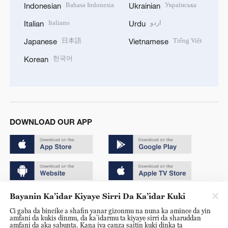
Bahasa Indonesia
Українська
Indonesian
Ukrainian
Italiano
اردو
Italian
Urdu
日本語
Tiếng Việt
Japanese
Vietnamese
한국어
Korean
DOWNLOAD OUR APP
Bayanin Ka’idar Kiyaye Sirri Da Ka’idar Kuki
Copyright © 2024 CGTN.
Ci gaba da bincike a shafin yanar gizonmu na nuna ka amince da yin
京ICP备20000184号
amfani da kukis dinmu, da ka’idarmu ta kiyaye sirri da sharuddan
amfani da aka sabunta. Kana iya canza saitin kuki dinka ta