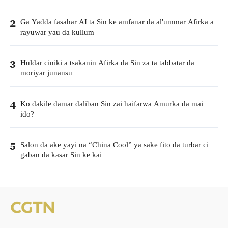
Ga Yadda fasahar AI ta Sin ke amfanar da al'ummar Afirka a
2
rayuwar yau da kullum
Huldar ciniki a tsakanin Afirka da Sin za ta tabbatar da
3
moriyar junansu
Ko dakile damar daliban Sin zai haifarwa Amurka da mai
4
ido?
Salon da ake yayi na “China Cool” ya sake fito da turbar ci
5
gaban da kasar Sin ke kai