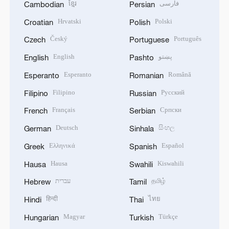
ខ្មែរ
فارسی
Cambodian
Persian
Hrvatski
Polski
Croatian
Polish
Český
Português
Czech
Portuguese
English
پښتو
English
Pashto
Esperanto
Română
Esperanto
Romanian
Filipino
Русский
Filipino
Russian
Français
Српски
French
Serbian
Deutsch
සිංහල
German
Sinhala
Ελληνικά
Español
Greek
Spanish
Hausa
Kiswahili
Hausa
Swahili
עברית
தமிழ்
Hebrew
Tamil
हिन्दी
ไทย
Hindi
Thai
Magyar
Türkçe
Hungarian
Turkish