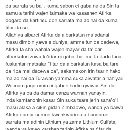
da sarrafa su ba", kuma sabon ci gaba ne da Sin ta
samu a tarihi wajen taimaka wa kasashen Afirka
dogaro da karfinsu don sarrafa ma’adinai da kuma
fitar da su.
Allah ya albarci Afirka da albarkatun ma'adanai
masu dimbin yawa a duniya, amma tun da dadewa,
Afirka ta sha wahala wajen mayar da fa'idar
albarkatun zuwa fa'idar ci gaba, har ma ta dade tana
fuskantar matsalar "fitar da albarkatun kasa ba tare
da riba mai dacewa ba", sakamakon irin tsarin hako
ma'adinai da Turawan yamma suka aiwatar a nahiyar.
Wannan gagarumin ci gaban hadin gwiwar Sin da
Afirka ya ba da damar canza wannan yanayin,
inda kamfanonin kasar Sin suka tsara jerin sana’o’i
masu alaka a cikin gidan Zimbabwe, wanda ya baiwa
Afirka damar samun kwaskwarima a bangaren
sarrafa ma'adinin Lithium ya zama Lithium Sulfate,
wanda ya kawo karshen tarihin Afirka na fitar da