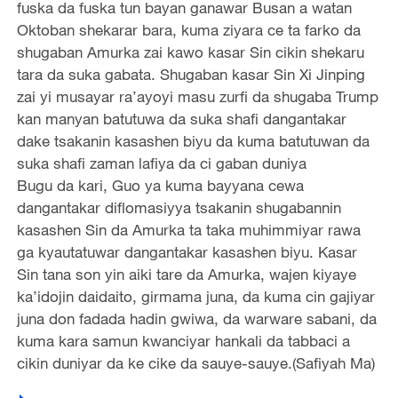
fuska da fuska tun bayan ganawar Busan a watan
Oktoban shekarar bara, kuma ziyara ce ta farko da
shugaban Amurka zai kawo kasar Sin cikin shekaru
tara da suka gabata. Shugaban kasar Sin Xi Jinping
zai yi musayar ra’ayoyi masu zurfi da shugaba Trump
kan manyan batutuwa da suka shafi dangantakar
dake tsakanin kasashen biyu da kuma batutuwan da
suka shafi zaman lafiya da ci gaban duniya
Bugu da kari, Guo ya kuma bayyana cewa
dangantakar diflomasiyya tsakanin shugabannin
kasashen Sin da Amurka ta taka muhimmiyar rawa
ga kyautatuwar dangantakar kasashen biyu. Kasar
Sin tana son yin aiki tare da Amurka, wajen kiyaye
ka’idojin daidaito, girmama juna, da kuma cin gajiyar
juna don fadada hadin gwiwa, da warware sabani, da
kuma kara samun kwanciyar hankali da tabbaci a
cikin duniyar da ke cike da sauye-sauye.(Safiyah Ma)