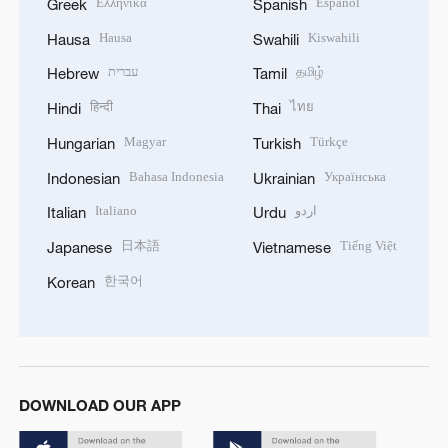
Ελληνικά
Español
Greek
Spanish
Hausa
Kiswahili
Hausa
Swahili
עברית
தமிழ்
Hebrew
Tamil
हिन्दी
ไทย
Hindi
Thai
Magyar
Türkçe
Hungarian
Turkish
Bahasa Indonesia
Українська
Indonesian
Ukrainian
Italiano
اردو
Italian
Urdu
日本語
Tiếng Việt
Japanese
Vietnamese
한국어
Korean
DOWNLOAD OUR APP