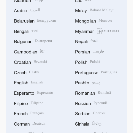
Albanian
Lao
العربية
Bahasa Melayu
Arabic
Malay
Беларуская
Монгол
Belarusian
Mongolian
বাংলা
မြန်မာဘာသာ
Bengali
Myanmar
Български
नेपाली
Bulgarian
Nepali
ខ្មែរ
فارسی
Cambodian
Persian
Hrvatski
Polski
Croatian
Polish
Český
Português
Czech
Portuguese
English
پښتو
English
Pashto
Esperanto
Română
Esperanto
Romanian
Filipino
Русский
Filipino
Russian
Français
Српски
French
Serbian
Deutsch
සිංහල
German
Sinhala