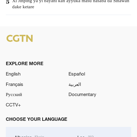
Xi Jinping ya yi bayani kan ayyuka masu nasaba da Sinawan
5
dake ketare
EXPLORE MORE
English
Español
Français
العربية
Русский
Documentary
CCTV+
CHOOSE YOUR LANGUAGE
Shqip
ລາວ