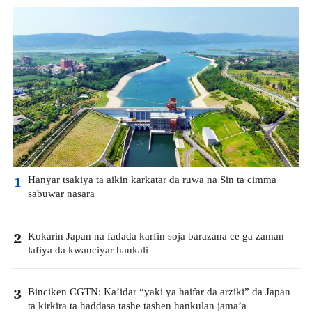
Hanyar tsakiya ta aikin karkatar da ruwa na Sin ta cimma
1
sabuwar nasara
Kokarin Japan na fadada karfin soja barazana ce ga zaman
2
lafiya da kwanciyar hankali
Binciken CGTN: Ka’idar “yaki ya haifar da arziki” da Japan
3
ta kirkira ta haddasa tashe tashen hankulan jama’a