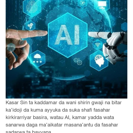
Kasar Sin ta kaddamar da wani shirin gwaji na bitar
ka’idoji da kuma ayyuka da suka shafi fasahar
kirkirarriyar basira, watau AI, kamar yadda wata
sanarwa daga ma’aikatar masana’antu da fasahar
sadarwa ta bayyana.