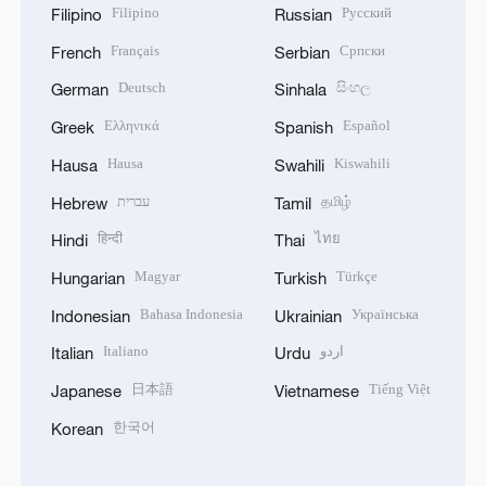
Filipino
Русский
Filipino
Russian
Français
Српски
French
Serbian
Deutsch
සිංහල
German
Sinhala
Ελληνικά
Español
Greek
Spanish
Hausa
Kiswahili
Hausa
Swahili
עברית
தமிழ்
Hebrew
Tamil
हिन्दी
ไทย
Hindi
Thai
Magyar
Türkçe
Hungarian
Turkish
Bahasa Indonesia
Українська
Indonesian
Ukrainian
Italiano
اردو
Italian
Urdu
日本語
Tiếng Việt
Japanese
Vietnamese
한국어
Korean