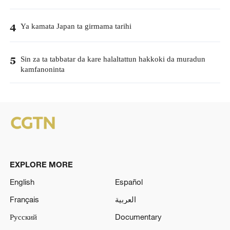
Ya kamata Japan ta girmama tarihi
4
Sin za ta tabbatar da kare halaltattun hakkoki da muradun
5
kamfanoninta
EXPLORE MORE
English
Español
Français
العربية
Русский
Documentary