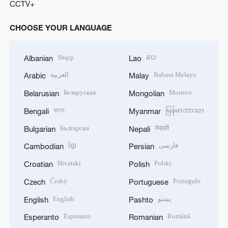
CCTV+
CHOOSE YOUR LANGUAGE
Shqip
ລາວ
Albanian
Lao
العربية
Bahasa Melayu
Arabic
Malay
Беларуская
Монгол
Belarusian
Mongolian
বাংলা
မြန်မာဘာသာ
Bengali
Myanmar
Български
नेपाली
Bulgarian
Nepali
ខ្មែរ
فارسی
Cambodian
Persian
Hrvatski
Polski
Croatian
Polish
Český
Português
Czech
Portuguese
English
پښتو
English
Pashto
Esperanto
Română
Esperanto
Romanian