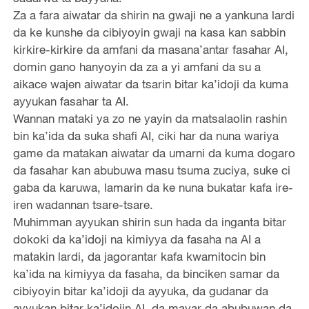
Za a fara aiwatar da shirin na gwaji ne a yankuna lardi
da ke kunshe da cibiyoyin gwaji na kasa kan sabbin
kirkire-kirkire da amfani da masana’antar fasahar AI,
domin gano hanyoyin da za a yi amfani da su a
aikace wajen aiwatar da tsarin bitar ka’idoji da kuma
ayyukan fasahar ta AI.
Wannan mataki ya zo ne yayin da matsalaolin rashin
bin ka’ida da suka shafi AI, ciki har da nuna wariya
game da matakan aiwatar da umarni da kuma dogaro
da fasahar kan abubuwa masu tsuma zuciya, suke ci
gaba da karuwa, lamarin da ke nuna bukatar kafa ire-
iren wadannan tsare-tsare.
Muhimman ayyukan shirin sun hada da inganta bitar
dokoki da ka’idoji na kimiyya da fasaha na AI a
matakin lardi, da jagorantar kafa kwamitocin bin
ka’ida na kimiyya da fasaha, da binciken samar da
cibiyoyin bitar ka’idoji da ayyuka, da gudanar da
ayyukan bitar ka’idojin AI, da mayar da abubuwan da