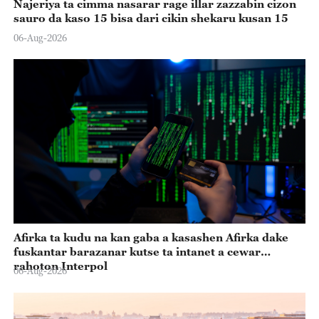
Najeriya ta cimma nasarar rage illar zazzabin cizon
sauro da kaso 15 bisa dari cikin shekaru kusan 15
06-Aug-2026
Afirka ta kudu na kan gaba a kasashen Afirka dake
fuskantar barazanar kutse ta intanet a cewar
rahoton Interpol
06-Aug-2026