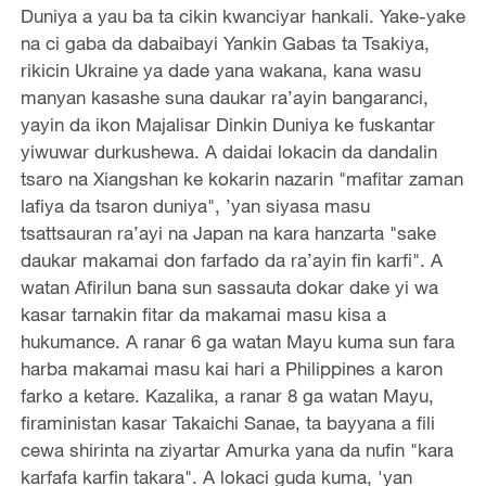
Duniya a yau ba ta cikin kwanciyar hankali. Yake-yake
na ci gaba da dabaibayi Yankin Gabas ta Tsakiya,
rikicin Ukraine ya dade yana wakana, kana wasu
manyan kasashe suna daukar ra’ayin bangaranci,
yayin da ikon Majalisar Dinkin Duniya ke fuskantar
yiwuwar durkushewa. A daidai lokacin da dandalin
tsaro na Xiangshan ke kokarin nazarin "mafitar zaman
lafiya da tsaron duniya", ’yan siyasa masu
tsattsauran ra’ayi na Japan na kara hanzarta "sake
daukar makamai don farfado da ra’ayin fin karfi". A
watan Afirilun bana sun sassauta dokar dake yi wa
kasar tarnakin fitar da makamai masu kisa a
hukumance. A ranar 6 ga watan Mayu kuma sun fara
harba makamai masu kai hari a Philippines a karon
farko a ketare. Kazalika, a ranar 8 ga watan Mayu,
firaministan kasar Takaichi Sanae, ta bayyana a fili
cewa shirinta na ziyartar Amurka yana da nufin "kara
karfafa karfin takara". A lokaci guda kuma, 'yan