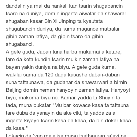
dandalin ya mai da hankali kan tsarin shugabancin
tsaro na duniya, domin inganta aiwatar da shawarar
shugaban kasar Sin Xi Jinping ta kyautata
shugabancin duniya, da kuma magance matsalar
gibin zaman lafiya, da gibin tsaro da gibin
shugabanci.
A gefe guda, Japan tana harba makamai a ketare,
tare da keta kundin tsarin mulkin zaman lafiya na
bayan yakin duniya na biyu. A gefe guda kuma,
wakilai sama da 120 daga kasashe daban-daban
suna tattaunawa, da gudanar da shawarwari a birnin
Beijing domin neman hanyoyin zaman lafiya. Hanyoyi
biyu, makoma biyu ne. Kamar yadda Li Shuyin ta
fada, muna bukatar "Mu bar kowace kasa ta tattauna
tare duba da yanayin da ake ciki, ta yadda za a
inganta kiyaye tsarin kasa da kasa, da bin dokar kasa
da kasa."
Lokacin da ’yan majalisa masu tsattsauran ra’ayi na