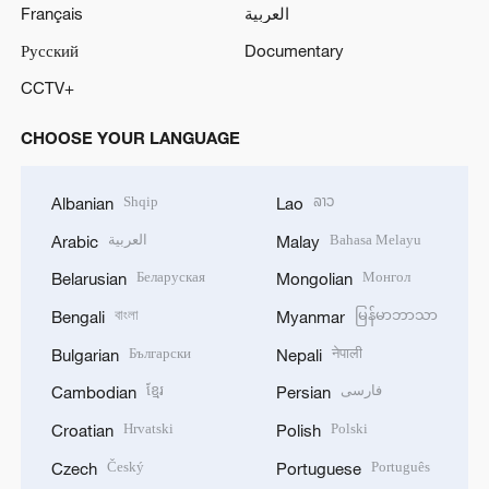
Français
العربية
Русский
Documentary
CCTV+
CHOOSE YOUR LANGUAGE
Shqip
ລາວ
Albanian
Lao
العربية
Bahasa Melayu
Arabic
Malay
Беларуская
Монгол
Belarusian
Mongolian
বাংলা
မြန်မာဘာသာ
Bengali
Myanmar
Български
नेपाली
Bulgarian
Nepali
ខ្មែរ
فارسی
Cambodian
Persian
Hrvatski
Polski
Croatian
Polish
Český
Português
Czech
Portuguese