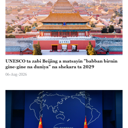
UNESCO ta zabi Beijing a matsayin "babban birnin
gine-gine na duniya" na shekara ta 2029
06-Aug-2026