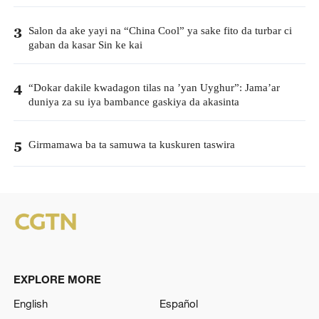
Salon da ake yayi na “China Cool” ya sake fito da turbar ci
3
gaban da kasar Sin ke kai
“Dokar dakile kwadagon tilas na ’yan Uyghur”: Jama’ar
4
duniya za su iya bambance gaskiya da akasinta
Girmamawa ba ta samuwa ta kuskuren taswira
5
EXPLORE MORE
English
Español