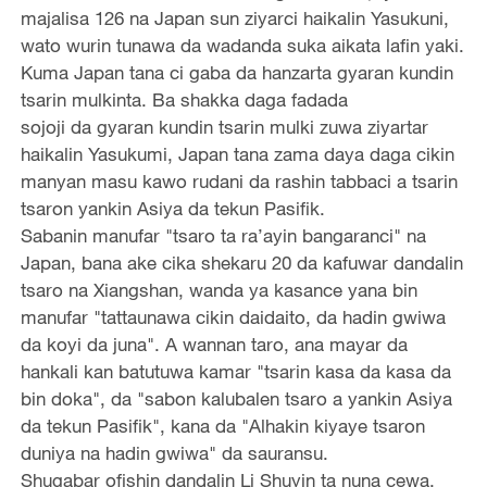
majalisa 126 na Japan sun ziyarci haikalin Yasukuni,
wato wurin tunawa da wadanda suka aikata lafin yaki.
Kuma Japan tana ci gaba da hanzarta gyaran kundin
tsarin mulkinta. Ba shakka daga fadada
sojoji da gyaran kundin tsarin mulki zuwa ziyartar
haikalin Yasukumi, Japan tana zama daya daga cikin
manyan masu kawo rudani da rashin tabbaci a tsarin
tsaron yankin Asiya da tekun Pasifik.
Sabanin manufar "tsaro ta ra’ayin bangaranci" na
Japan, bana ake cika shekaru 20 da kafuwar dandalin
tsaro na Xiangshan, wanda ya kasance yana bin
manufar "tattaunawa cikin daidaito, da hadin gwiwa
da koyi da juna". A wannan taro, ana mayar da
hankali kan batutuwa kamar "tsarin kasa da kasa da
bin doka", da "sabon kalubalen tsaro a yankin Asiya
da tekun Pasifik", kana da "Alhakin kiyaye tsaron
duniya na hadin gwiwa" da sauransu.
Shugabar ofishin dandalin Li Shuyin ta nuna cewa,