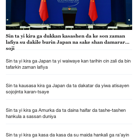
Sin ta yi kira ga dukkan kasashen da ke son zaman
lafiya su dakile burin Japan na sake shan damarar
soji
Sin ta yi kira ga Japan ta yi waiwaye kan tarihin cin zali da bin
tafarkin zaman lafiya
Sin ta kausasa kira ga Japan da ta dakatar da yiwa atisayen
sojojinta karan-tsaye
Sin ta yi kira ga Amurka da ta daina haifar da tashe-tashen
hankula a sassan duniya
Sin ta yi kira ga kasa da kasa da su maida hankali ga ra’ayin