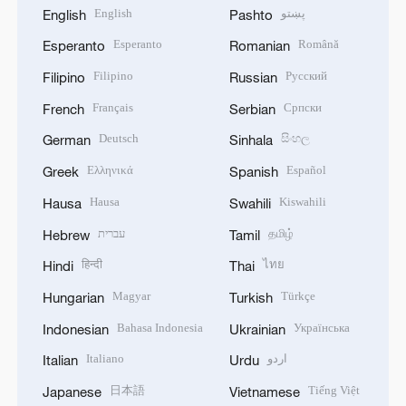
English
پښتو
English
Pashto
Esperanto
Română
Esperanto
Romanian
Filipino
Русский
Filipino
Russian
Français
Српски
French
Serbian
Deutsch
සිංහල
German
Sinhala
Ελληνικά
Español
Greek
Spanish
Hausa
Kiswahili
Hausa
Swahili
עברית
தமிழ்
Hebrew
Tamil
हिन्दी
ไทย
Hindi
Thai
Magyar
Türkçe
Hungarian
Turkish
Bahasa Indonesia
Українська
Indonesian
Ukrainian
Italiano
اردو
Italian
Urdu
日本語
Tiếng Việt
Japanese
Vietnamese