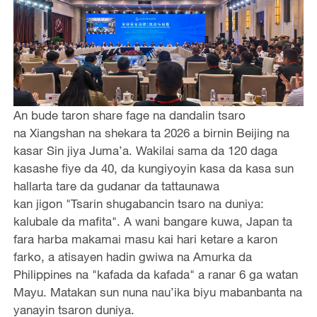
An bude taron share fage na dandalin tsaro
na Xiangshan na shekara ta 2026 a birnin Beijing na
kasar Sin jiya Juma’a. Wakilai sama da 120 daga
kasashe fiye da 40, da kungiyoyin kasa da kasa sun
hallarta tare da gudanar da tattaunawa
kan jigon "Tsarin shugabancin tsaro na duniya:
kalubale da mafita". A wani bangare kuwa, Japan ta
fara harba makamai masu kai hari ketare a karon
farko, a atisayen hadin gwiwa na Amurka da
Philippines na "kafada da kafada" a ranar 6 ga watan
Mayu. Matakan sun nuna nau’ika biyu mabanbanta na
yanayin tsaron duniya.