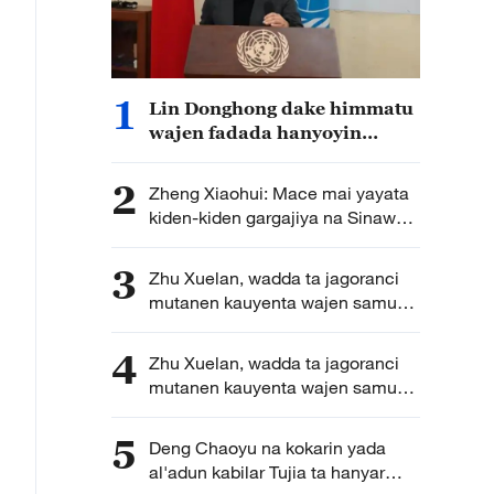
1
Lin Donghong dake himmatu
wajen fadada hanyoyin
samun aikin yi ga matan
karkara ta hanyar amfani da
2
Zheng Xiaohui: Mace mai yayata
fasahohin dijital
kiden-kiden gargajiya na Sinawa
da kayan gogen Erhu a ketare
3
Zhu Xuelan, wadda ta jagoranci
mutanen kauyenta wajen samun
arziki da sana’ar shayi（B）
4
Zhu Xuelan, wadda ta jagoranci
mutanen kauyenta wajen samun
arziki da sana’ar shayi
5
Deng Chaoyu na kokarin yada
al'adun kabilar Tujia ta hanyar