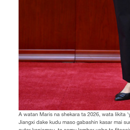
A watan Maris na shekara ta 2026, wata likita '
Jiangxi dake kudu maso gabashin kasar mai su
cutar kanjamau, ta samu lambar yabo ta fitacc