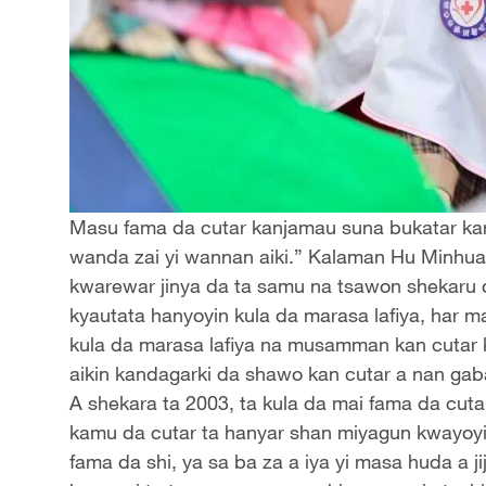
Masu fama da cutar kanjamau suna bukatar kar
wanda zai yi wannan aiki.” Kalaman Hu Minhua
kwarewar jinya da ta samu na tsawon shekaru da
kyautata hanyoyin kula da marasa lafiya, har ma
kula da marasa lafiya na musamman kan cutar ka
aikin kandagarki da shawo kan cutar a nan gab
A shekara ta 2003, ta kula da mai fama da cutar
kamu da cutar ta hanyar shan miyagun kwayoyi
fama da shi, ya sa ba za a iya yi masa huda a j