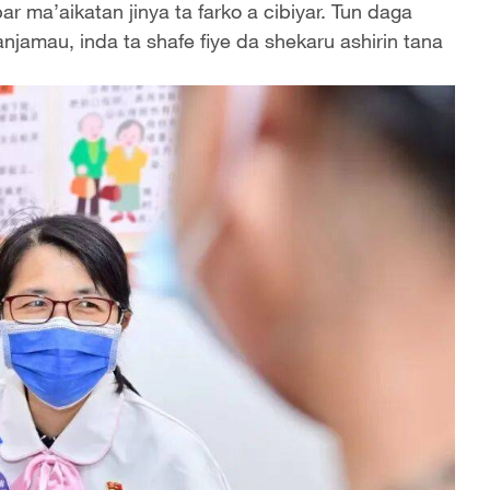
r ma’aikatan jinya ta farko a cibiyar. Tun daga
njamau, inda ta shafe fiye da shekaru ashirin tana