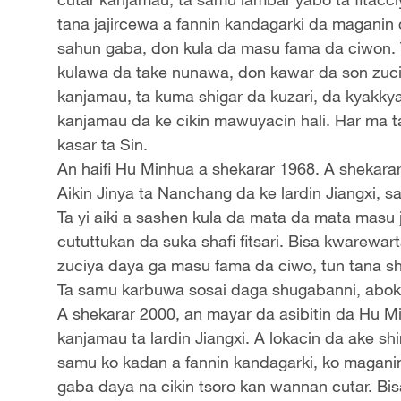
tana jajircewa a fannin kandagarki da maganin 
sahun gaba, don kula da masu fama da ciwon. Ta
kulawa da take nunawa, don kawar da son zuci
kanjamau, ta kuma shigar da kuzari, da kyakk
kanjamau da ke cikin mawuyacin hali. Har ma t
kasar ta Sin.
An haifi Hu Minhua a shekarar 1968. A shekar
Aikin Jinya ta Nanchang da ke lardin Jiangxi, sa
Ta yi aiki a sashen kula da mata da mata masu 
cututtukan da suka shafi fitsari. Bisa kwarewa
zuciya daya ga masu fama da ciwo, tun tana sh
Ta samu karbuwa sosai daga shugabanni, abokan
A shekarar 2000, an mayar da asibitin da Hu Mi
kanjamau ta lardin Jiangxi. A lokacin da ake sh
samu ko kadan a fannin kandagarki, ko maganin
gaba daya na cikin tsoro kan wannan cutar. Bi