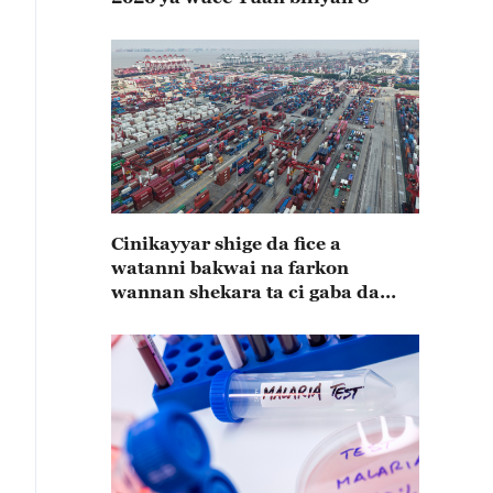
Cinikayyar shige da fice a
watanni bakwai na farkon
wannan shekara ta ci gaba da
karuwa