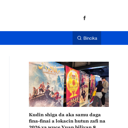
Bincika
Kudin shiga da aka samu daga
fina-finai a lokacin hutun zafi na
2026 ya wuce Yuan biliyan 8