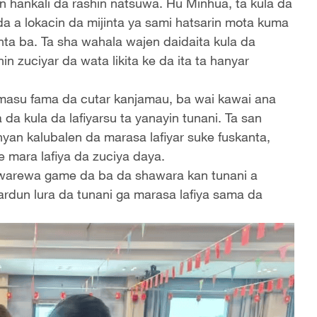
n hankali da rashin natsuwa. Hu Minhua, ta kula da
a a lokacin da mijinta ya sami hatsarin mota kuma
nta ba. Ta sha wahala wajen daidaita kula da
hin zuciyar da wata likita ke da ita ta hanyar
asu fama da cutar kanjamau, ba wai kawai ana
 da kula da lafiyarsu ta yanayin tunani. Ta san
an kalubalen da marasa lafiyar suke fuskanta,
 mara lafiya da zuciya daya.
kwarewa game da ba da shawara kan tunani a
ardun lura da tunani ga marasa lafiya sama da