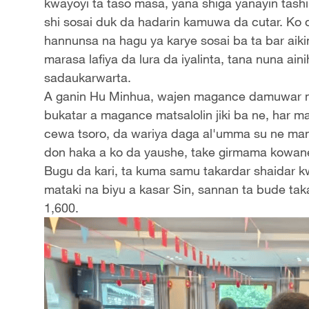
kwayoyi ta taso masa, yana shiga yanayin tashi
shi sosai duk da hadarin kamuwa da cutar. Ko d
hannunsa na hagu ya karye sosai ba ta bar aiki
marasa lafiya da lura da iyalinta, tana nuna aini
sadaukarwarta.
A ganin Hu Minhua, wajen magance damuwar m
bukatar a magance matsalolin jiki ba ne, har ma
cewa tsoro, da wariya daga al'umma su ne many
don haka a ko da yaushe, take girmama kowane
Bugu da kari, ta kuma samu takardar shaidar 
mataki na biyu a kasar Sin, sannan ta bude tak
1,600.