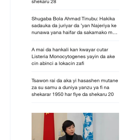
shekaru 28
Shugaba Bola Ahmad Tinubu: Hakika
sadauka da juriyar da ’yan Najeriya ke
nunawa yana haifar da sakamako mai
kyau
A mai da hankali kan kwayar cutar
Listeria Monocytogenes yayin da ake
cin abinci a lokacin zafi
Tsawon rai da aka yi hasashen mutane
za su samu a duniya yanzu ya fi na
shekarar 1950 har fiye da shekaru 20