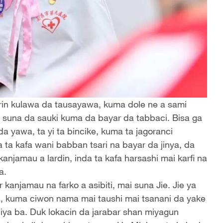
in kulawa da tausayawa, kuma dole ne a sami
 suna da sauki kuma da bayar da tabbaci. Bisa ga
 yawa, ta yi ta bincike, kuma ta jagoranci
 ta kafa wani babban tsari na bayar da jinya, da
njamau a lardin, inda ta kafa harsashi mai karfi na
a.
 kanjamau na farko a asibiti, mai suna Jie. Jie ya
, kuma ciwon nama mai taushi mai tsanani da yake
ijiya ba. Duk lokacin da jarabar shan miyagun