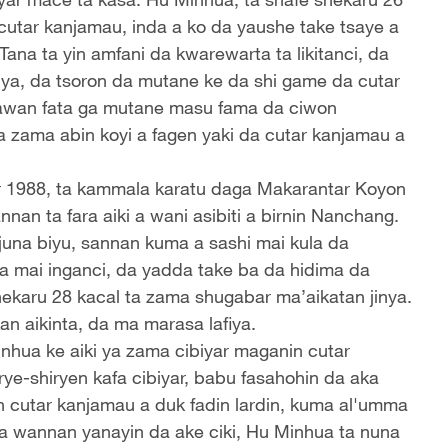
cutar kanjamau, inda a ko da yaushe take tsaye a
na ta yin amfani da kwarewarta ta likitanci, da
ya, da tsoron da mutane ke da shi game da cutar
yawan fata ga mutane masu fama da ciwon
a zama abin koyi a fagen yaki da cutar kanjamau a
ar 1988, ta kammala karatu daga Makarantar Koyon
nnan ta fara aiki a wani asibiti a birnin Nanchang.
juna biyu, sannan kuma a sashi mai kula da
rta mai inganci, da yadda take ba da hidima da
ekaru 28 kacal ta zama shugabar ma’aikatan jinya.
 aikinta, da ma marasa lafiya.
nhua ke aiki ya zama cibiyar maganin cutar
irye-shiryen kafa cibiyar, babu fasahohin da aka
 cutar kanjamau a duk fadin lardin, kuma al'umma
sa wannan yanayin da ake ciki, Hu Minhua ta nuna