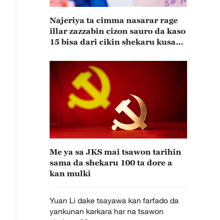
Najeriya ta cimma nasarar rage
illar zazzabin cizon sauro da kaso
15 bisa dari cikin shekaru kusan
15
Me ya sa JKS mai tsawon tarihin
sama da shekaru 100 ta dore a
kan mulki
Yuan Li dake tsayawa kan farfado da
yankunan karkara har na tsawon