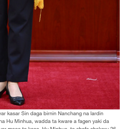
yar kasar Sin daga birnin Nanchang na lardin
na Hu Minhua, wadda ta kware a fagen yaki da
iyar mace ta kasa. Hu Minhua, ta shafe shekaru 26