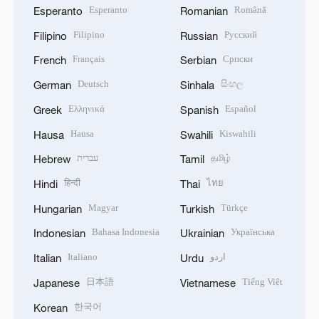
Esperanto
Română
Esperanto
Romanian
Filipino
Русский
Filipino
Russian
Français
Српски
French
Serbian
Deutsch
සිංහල
German
Sinhala
Ελληνικά
Español
Greek
Spanish
Hausa
Kiswahili
Hausa
Swahili
עברית
தமிழ்
Hebrew
Tamil
हिन्दी
ไทย
Hindi
Thai
Magyar
Türkçe
Hungarian
Turkish
Bahasa Indonesia
Українська
Indonesian
Ukrainian
Italiano
اردو
Italian
Urdu
日本語
Tiếng Việt
Japanese
Vietnamese
한국어
Korean