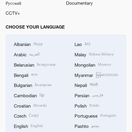
Русский
Documentary
CCTV+
CHOOSE YOUR LANGUAGE
Shqip
ລາວ
Albanian
Lao
العربية
Bahasa Melayu
Arabic
Malay
Беларуская
Монгол
Belarusian
Mongolian
বাংলা
မြန်မာဘာသာ
Bengali
Myanmar
Български
नेपाली
Bulgarian
Nepali
ខ្មែរ
فارسی
Cambodian
Persian
Hrvatski
Polski
Croatian
Polish
Český
Português
Czech
Portuguese
English
پښتو
English
Pashto