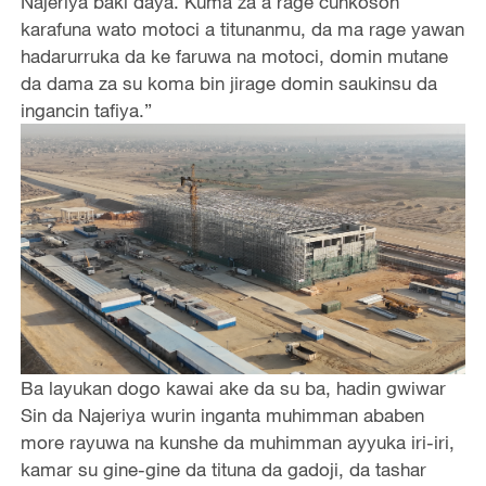
Najeriya baki daya. Kuma za a rage cunkoson
karafuna wato motoci a titunanmu, da ma rage yawan
hadarurruka da ke faruwa na motoci, domin mutane
da dama za su koma bin jirage domin saukinsu da
ingancin tafiya.”
Ba layukan dogo kawai ake da su ba, hadin gwiwar
Sin da Najeriya wurin inganta muhimman ababen
more rayuwa na kunshe da muhimman ayyuka iri-iri,
kamar su gine-gine da tituna da gadoji, da tashar