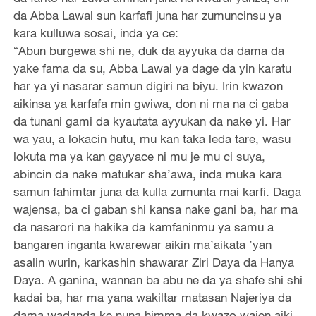
da Abba Lawal sun karfafi juna har zumuncinsu ya
kara kulluwa sosai, inda ya ce:
“Abun burgewa shi ne, duk da ayyuka da dama da
yake fama da su, Abba Lawal ya dage da yin karatu
har ya yi nasarar samun digiri na biyu. Irin kwazon
aikinsa ya karfafa min gwiwa, don ni ma na ci gaba
da tunani gami da kyautata ayyukan da nake yi. Har
wa yau, a lokacin hutu, mu kan taka leda tare, wasu
lokuta ma ya kan gayyace ni mu je mu ci suya,
abincin da nake matukar sha’awa, inda muka kara
samun fahimtar juna da kulla zumunta mai karfi. Daga
wajensa, ba ci gaban shi kansa nake gani ba, har ma
da nasarori na hakika da kamfaninmu ya samu a
bangaren inganta kwarewar aikin ma’aikata ’yan
asalin wurin, karkashin shawarar Ziri Daya da Hanya
Daya. A ganina, wannan ba abu ne da ya shafe shi shi
kadai ba, har ma yana wakiltar matasan Najeriya da
dama wadanda ke nuna himma da kwazo wajen aiki,