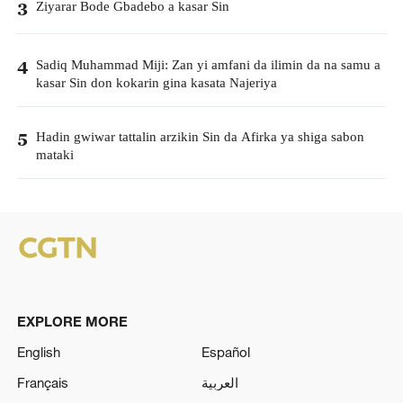
Ziyarar Bode Gbadebo a kasar Sin
3
Sadiq Muhammad Miji: Zan yi amfani da ilimin da na samu a
4
kasar Sin don kokarin gina kasata Najeriya
Hadin gwiwar tattalin arzikin Sin da Afirka ya shiga sabon
5
mataki
EXPLORE MORE
English
Español
Français
العربية