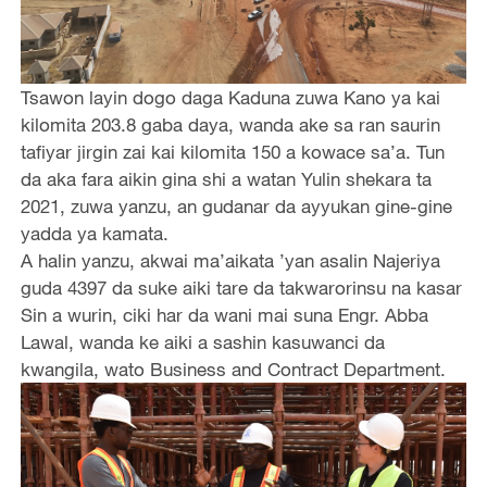
Tsawon layin dogo daga Kaduna zuwa Kano ya kai
kilomita 203.8 gaba daya, wanda ake sa ran saurin
tafiyar jirgin zai kai kilomita 150 a kowace sa’a. Tun
da aka fara aikin gina shi a watan Yulin shekara ta
2021, zuwa yanzu, an gudanar da ayyukan gine-gine
yadda ya kamata.
A halin yanzu, akwai ma’aikata ’yan asalin Najeriya
guda 4397 da suke aiki tare da takwarorinsu na kasar
Sin a wurin, ciki har da wani mai suna Engr. Abba
Lawal, wanda ke aiki a sashin kasuwanci da
kwangila, wato Business and Contract Department.