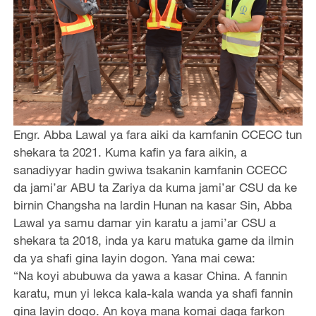
Engr. Abba Lawal ya fara aiki da kamfanin CCECC tun
shekara ta 2021. Kuma kafin ya fara aikin, a
sanadiyyar hadin gwiwa tsakanin kamfanin CCECC
da jami’ar ABU ta Zariya da kuma jami’ar CSU da ke
birnin Changsha na lardin Hunan na kasar Sin, Abba
Lawal ya samu damar yin karatu a jami’ar CSU a
shekara ta 2018, inda ya karu matuka game da ilmin
da ya shafi gina layin dogon. Yana mai cewa:
“Na koyi abubuwa da yawa a kasar China. A fannin
karatu, mun yi lekca kala-kala wanda ya shafi fannin
gina layin dogo. An koya mana komai daga farkon