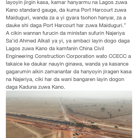
layoyin jirgin kasa, kamar hanyarmu na Lagos zuwa
Kano standard gauge, da kuma Port Harcourt zuwa
Maiduguri, wanda za a yi gyara tsohon hanyar, za a
dauke shi daga Port Harcourt har zuwa Maiduguri.”
A cikin wannan furucin da ministan sufurin Najeriya
Sa’id Ahmed Alkali ya yi, ya ambaci layin dogo daga
Lagos zuwa Kano da kamfanin China Civil
Engineering Construction Corporation wato CCECC a
takaice ke daukar nauyin ginawa, wanda ya kasance
gagarumin aikin zamanantar da hanyoyin jiragen kasa
na Najeriya, ciki har da wani bangaren layin dogon
daga Kaduna zuwa Kano.