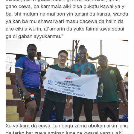
gano cewa, ba kammala aiki bisa bukatu kawai ya yi
ba, shi mutum ne mai son yin tunani da kansa, wanda
ya kan ba mu shawarwari masu dacewa da halin da
ake ciki a wurin, al’amarin da yake taimakawa sosai
ga ci gaban ayyukanmu.”
Xu ya kara da cewa, tun daga zama abokan aikin juna
da farko har zuwa aminan juna na kwarai yanzu, shi