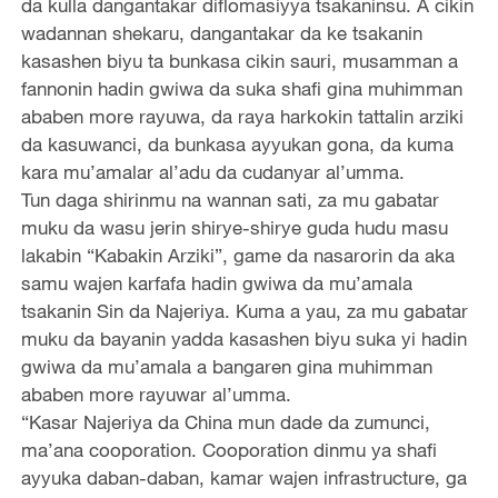
da kulla dangantakar diflomasiyya tsakaninsu. A cikin
wadannan shekaru, dangantakar da ke tsakanin
kasashen biyu ta bunkasa cikin sauri, musamman a
fannonin hadin gwiwa da suka shafi gina muhimman
ababen more rayuwa, da raya harkokin tattalin arziki
da kasuwanci, da bunkasa ayyukan gona, da kuma
kara mu’amalar al’adu da cudanyar al’umma.
Tun daga shirinmu na wannan sati, za mu gabatar
muku da wasu jerin shirye-shirye guda hudu masu
lakabin “Kabakin Arziki”, game da nasarorin da aka
samu wajen karfafa hadin gwiwa da mu’amala
tsakanin Sin da Najeriya. Kuma a yau, za mu gabatar
muku da bayanin yadda kasashen biyu suka yi hadin
gwiwa da mu’amala a bangaren gina muhimman
ababen more rayuwar al’umma.
“Kasar Najeriya da China mun dade da zumunci,
ma’ana cooporation. Cooporation dinmu ya shafi
ayyuka daban-daban, kamar wajen infrastructure, ga