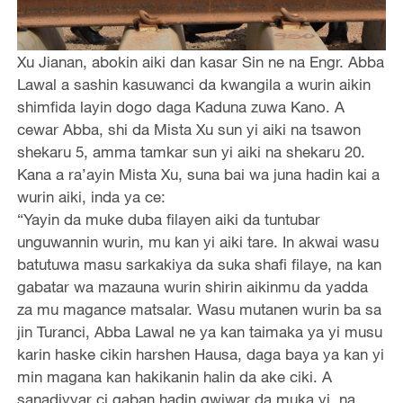
Xu Jianan, abokin aiki dan kasar Sin ne na Engr. Abba
Lawal a sashin kasuwanci da kwangila a wurin aikin
shimfida layin dogo daga Kaduna zuwa Kano. A
cewar Abba, shi da Mista Xu sun yi aiki na tsawon
shekaru 5, amma tamkar sun yi aiki na shekaru 20.
Kana a ra’ayin Mista Xu, suna bai wa juna hadin kai a
wurin aiki, inda ya ce:
“Yayin da muke duba filayen aiki da tuntubar
unguwannin wurin, mu kan yi aiki tare. In akwai wasu
batutuwa masu sarkakiya da suka shafi filaye, na kan
gabatar wa mazauna wurin shirin aikinmu da yadda
za mu magance matsalar. Wasu mutanen wurin ba sa
jin Turanci, Abba Lawal ne ya kan taimaka ya yi musu
karin haske cikin harshen Hausa, daga baya ya kan yi
min magana kan hakikanin halin da ake ciki. A
sanadiyyar ci gaban hadin gwiwar da muka yi, na