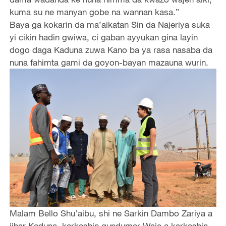
kuma su ne manyan gobe na wannan kasa.”
Baya ga kokarin da ma’aikatan Sin da Najeriya suka
yi cikin hadin gwiwa, ci gaban ayyukan gina layin
dogo daga Kaduna zuwa Kano ba ya rasa nasaba da
nuna fahimta gami da goyon-bayan mazauna wurin.
Malam Bello Shu’aibu, shi ne Sarkin Dambo Zariya a
jihar Kaduna, karkashin gundumar Waje a karkashin