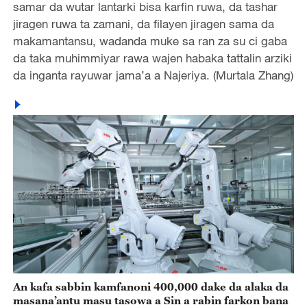
samar da wutar lantarki bisa karfin ruwa, da tashar
jiragen ruwa ta zamani, da filayen jiragen sama da
makamantansu, wadanda muke sa ran za su ci gaba
da taka muhimmiyar rawa wajen habaka tattalin arziki
da inganta rayuwar jama’a a Najeriya. (Murtala Zhang)
An kafa sabbin kamfanoni 400,000 dake da alaka da
masana’antu masu tasowa a Sin a rabin farkon bana