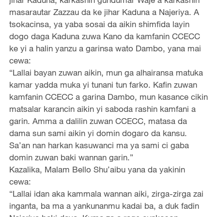
masarautar Zazzau da ke jihar Kaduna a Najeriya. A
tsokacinsa, ya yaba sosai da aikin shimfida layin
dogo daga Kaduna zuwa Kano da kamfanin CCECC
ke yi a halin yanzu a garinsa wato Dambo, yana mai
cewa:
“Lallai bayan zuwan aikin, mun ga alhairansa matuka
kamar yadda muka yi tunani tun farko. Kafin zuwan
kamfanin CCECC a garina Dambo, mun kasance cikin
matsalar karancin aikin yi saboda rashin kamfani a
garin. Amma a dalilin zuwan CCECC, matasa da
dama sun sami aikin yi domin dogaro da kansu.
Sa’an nan harkan kasuwanci ma ya sami ci gaba
domin zuwan baki wannan garin.”
Kazalika, Malam Bello Shu’aibu yana da yakinin
cewa:
“Lallai idan aka kammala wannan aiki, zirga-zirga zai
inganta, ba ma a yankunanmu kadai ba, a duk fadin