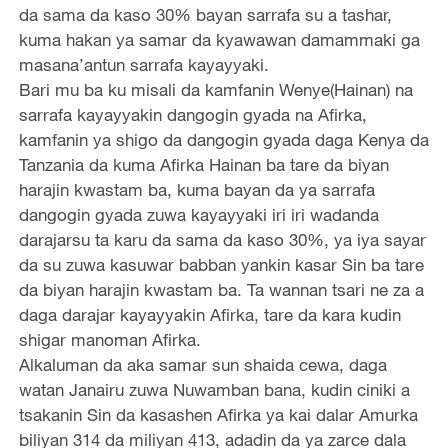
da sama da kaso 30% bayan sarrafa su a tashar,
kuma hakan ya samar da kyawawan damammaki ga
masana’antun sarrafa kayayyaki.
Bari mu ba ku misali da kamfanin Wenye(Hainan) na
sarrafa kayayyakin dangogin gyada na Afirka,
kamfanin ya shigo da dangogin gyada daga Kenya da
Tanzania da kuma Afirka Hainan ba tare da biyan
harajin kwastam ba, kuma bayan da ya sarrafa
dangogin gyada zuwa kayayyaki iri iri wadanda
darajarsu ta karu da sama da kaso 30%, ya iya sayar
da su zuwa kasuwar babban yankin kasar Sin ba tare
da biyan harajin kwastam ba. Ta wannan tsari ne za a
daga darajar kayayyakin Afirka, tare da kara kudin
shigar manoman Afirka.
Alkaluman da aka samar sun shaida cewa, daga
watan Janairu zuwa Nuwamban bana, kudin ciniki a
tsakanin Sin da kasashen Afirka ya kai dalar Amurka
biliyan 314 da miliyan 413, adadin da ya zarce dala