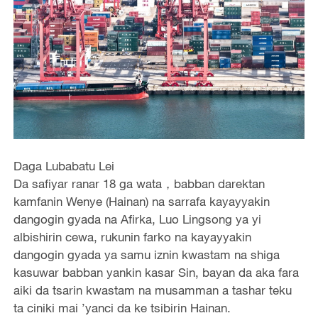
Daga Lubabatu Lei
Da safiyar ranar 18 ga wata，babban darektan
kamfanin Wenye (Hainan) na sarrafa kayayyakin
dangogin gyada na Afirka, Luo Lingsong ya yi
albishirin cewa, rukunin farko na kayayyakin
dangogin gyada ya samu iznin kwastam na shiga
kasuwar babban yankin kasar Sin, bayan da aka fara
aiki da tsarin kwastam na musamman a tashar teku
ta ciniki mai ’yanci da ke tsibirin Hainan.