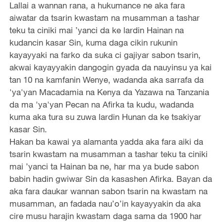
Lallai a wannan rana, a hukumance ne aka fara
aiwatar da tsarin kwastam na musamman a tashar
teku ta ciniki mai ’yanci da ke lardin Hainan na
kudancin kasar Sin, kuma daga cikin rukunin
kayayyaki na farko da suka ci gajiyar sabon tsarin,
akwai kayayyakin dangogin gyada da nauyinsu ya kai
tan 10 na kamfanin Wenye, wadanda aka sarrafa da
'ya'yan Macadamia na Kenya da Yazawa na Tanzania
da ma 'ya'yan Pecan na Afirka ta kudu, wadanda
kuma aka tura su zuwa lardin Hunan da ke tsakiyar
kasar Sin.
Hakan ba kawai ya alamanta yadda aka fara aiki da
tsarin kwastam na musamman a tashar teku ta ciniki
mai ’yanci ta Hainan ba ne, har ma ya bude sabon
babin hadin gwiwar Sin da kasashen Afirka. Bayan da
aka fara daukar wannan sabon tsarin na kwastam na
musamman, an fadada nau’o’in kayayyakin da aka
cire musu harajin kwastam daga sama da 1900 har