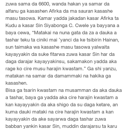
zuwa sama da 6600, wanda hakan ya samar da
alfanu ga kasashen Afirka da ma sauran kasashe
masu tasowa. Kamar yadda jakadan kasar Afirka ta
Kudu a kasar Sin Siyabonga C. Cwele ya bayyana a
baya cewa, “Matakai na nuna gata da za a dauka a
tashar teku ta ciniki mai ’yanci da ke tsibirin Hainan,
sun taimaka wa kasashe masu tasowa yalwaita
kayayyakin da suke fitarwa zuwa kasar Sin har da
daga darajar kayayyakinsu, sakamakon yadda aka
rage ko cire musu harajin kwastam.” Ga shi yanzu,
matakan na samar da damammaki na hakika ga
kasashen.
Bisa ga tsarin kwastam na musamman da aka dauka
a tashar, baya ga yadda aka cire harajin kwastam a
kan kayayyakin da aka shigo da su daga ketare, an
kuma dauki mataki na cire harajin kwastam a kan
kayayyakin da ake sayarwa daga tashar zuwa
babban yankin kasar Sin, muddin darajarsu ta karu