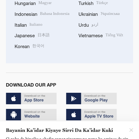
Magyar
Türkçe
Hungarian
Turkish
Bahasa Indonesia
Українська
Indonesian
Ukrainian
Italiano
اردو
Italian
Urdu
日本語
Tiếng Việt
Japanese
Vietnamese
한국어
Korean
DOWNLOAD OUR APP
Bayanin Ka’idar Kiyaye Sirri Da Ka’idar Kuki
Copyright © 2024 CGTN.
Ci gaba da bincike a shafin yanar gizonmu na nuna ka amince da yin