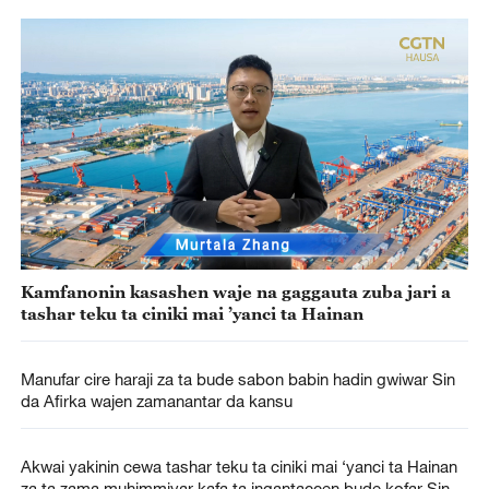
Kamfanonin kasashen waje na gaggauta zuba jari a
tashar teku ta ciniki mai ’yanci ta Hainan
Manufar cire haraji za ta bude sabon babin hadin gwiwar Sin
da Afirka wajen zamanantar da kansu
Akwai yakinin cewa tashar teku ta ciniki mai ‘yanci ta Hainan
za ta zama muhimmiyar kafa ta ingantaccen bude kofar Sin