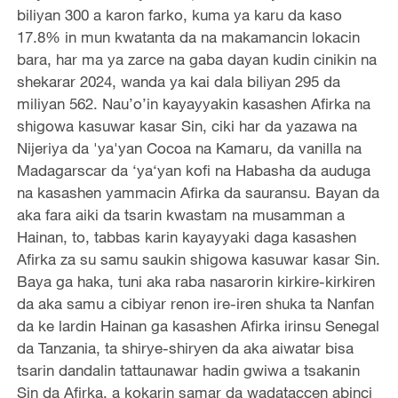
biliyan 300 a karon farko, kuma ya karu da kaso
17.8% in mun kwatanta da na makamancin lokacin
bara, har ma ya zarce na gaba dayan kudin cinikin na
shekarar 2024, wanda ya kai dala biliyan 295 da
miliyan 562. Nau’o’in kayayyakin kasashen Afirka na
shigowa kasuwar kasar Sin, ciki har da yazawa na
Nijeriya da 'ya'yan Cocoa na Kamaru, da vanilla na
Madagarscar da ‘ya‘yan kofi na Habasha da auduga
na kasashen yammacin Afirka da sauransu. Bayan da
aka fara aiki da tsarin kwastam na musamman a
Hainan, to, tabbas karin kayayyaki daga kasashen
Afirka za su samu saukin shigowa kasuwar kasar Sin.
Baya ga haka, tuni aka raba nasarorin kirkire-kirkiren
da aka samu a cibiyar renon ire-iren shuka ta Nanfan
da ke lardin Hainan ga kasashen Afirka irinsu Senegal
da Tanzania, ta shirye-shiryen da aka aiwatar bisa
tsarin dandalin tattaunawar hadin gwiwa a tsakanin
Sin da Afirka, a kokarin samar da wadataccen abinci