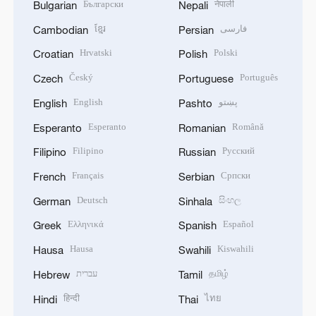
Български
नेपाली
Bulgarian
Nepali
ខ្មែរ
فارسی
Cambodian
Persian
Hrvatski
Polski
Croatian
Polish
Český
Português
Czech
Portuguese
English
پښتو
English
Pashto
Esperanto
Română
Esperanto
Romanian
Filipino
Русский
Filipino
Russian
Français
Српски
French
Serbian
Deutsch
සිංහල
German
Sinhala
Ελληνικά
Español
Greek
Spanish
Hausa
Kiswahili
Hausa
Swahili
עברית
தமிழ்
Hebrew
Tamil
हिन्दी
ไทย
Hindi
Thai