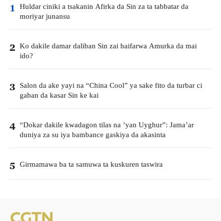
Huldar ciniki a tsakanin Afirka da Sin za ta tabbatar da
1
moriyar junansu
Ko dakile damar daliban Sin zai haifarwa Amurka da mai
2
ido?
Salon da ake yayi na “China Cool” ya sake fito da turbar ci
3
gaban da kasar Sin ke kai
“Dokar dakile kwadagon tilas na ’yan Uyghur”: Jama’ar
4
duniya za su iya bambance gaskiya da akasinta
Girmamawa ba ta samuwa ta kuskuren taswira
5