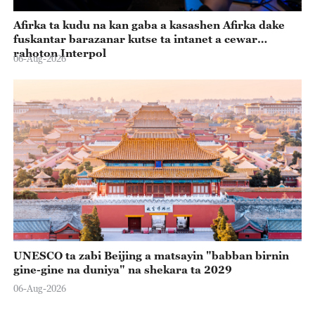
Afirka ta kudu na kan gaba a kasashen Afirka dake
fuskantar barazanar kutse ta intanet a cewar
rahoton Interpol
06-Aug-2026
UNESCO ta zabi Beijing a matsayin "babban birnin
gine-gine na duniya" na shekara ta 2029
06-Aug-2026