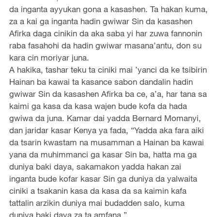
da inganta ayyukan gona a kasashen. Ta hakan kuma,
za a kai ga inganta hadin gwiwar Sin da kasashen
Afirka daga cinikin da aka saba yi har zuwa fannonin
raba fasahohi da hadin gwiwar masana’antu, don su
kara cin moriyar juna.
A hakika, tashar teku ta ciniki mai ’yanci da ke tsibirin
Hainan ba kawai ta kasance sabon dandalin hadin
gwiwar Sin da kasashen Afirka ba ce, a’a, har tana sa
kaimi ga kasa da kasa wajen bude kofa da hada
gwiwa da juna. Kamar dai yadda Bernard Momanyi,
dan jaridar kasar Kenya ya fada, “Yadda aka fara aiki
da tsarin kwastam na musamman a Hainan ba kawai
yana da muhimmanci ga kasar Sin ba, hatta ma ga
duniya baki daya, sakamakon yadda hakan zai
inganta bude kofar kasar Sin ga duniya da yalwaita
ciniki a tsakanin kasa da kasa da sa kaimin kafa
tattalin arzikin duniya mai budadden salo, kuma
duniya baki daya za ta amfana.”