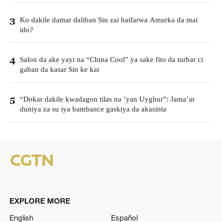
Ko dakile damar daliban Sin zai haifarwa Amurka da mai
3
ido?
Salon da ake yayi na “China Cool” ya sake fito da turbar ci
4
gaban da kasar Sin ke kai
“Dokar dakile kwadagon tilas na ’yan Uyghur”: Jama’ar
5
duniya za su iya bambance gaskiya da akasinta
EXPLORE MORE
English
Español