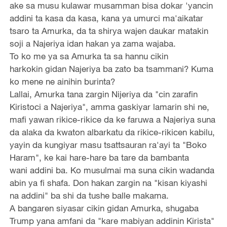
ake sa musu kulawar musamman bisa dokar 'yancin
addini ta kasa da kasa, kana ya umurci ma'aikatar
tsaro ta Amurka, da ta shirya wajen daukar matakin
soji a Najeriya idan hakan ya zama wajaba.
To ko me ya sa Amurka ta sa hannu cikin
harkokin gidan Najeriya ba zato ba tsammani? Kuma
ko mene ne ainihin burinta?
Lallai, Amurka tana zargin Nijeriya da "cin zarafin
Kiristoci a Najeriya", amma gaskiyar lamarin shi ne,
mafi yawan rikice-rikice da ke faruwa a Najeriya suna
da alaka da kwaton albarkatu da rikice-rikicen kabilu,
yayin da kungiyar masu tsattsauran ra'ayi ta "Boko
Haram", ke kai hare-hare ba tare da bambanta
wani addini ba. Ko musulmai ma suna cikin wadanda
abin ya fi shafa. Don hakan zargin na "kisan kiyashi
na addini" ba shi da tushe balle makama.
A bangaren siyasar cikin gidan Amurka, shugaba
Trump yana amfani da "kare mabiyan addinin Kirista"