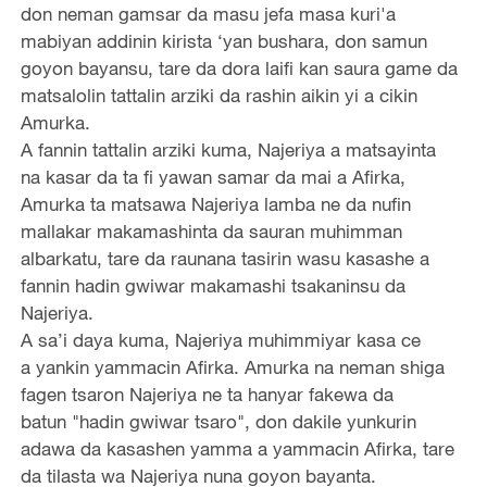
don neman gamsar da masu jefa masa kuri'a
mabiyan addinin kirista ‘yan bushara, don samun
goyon bayansu, tare da dora laifi kan saura game da
matsalolin tattalin arziki da rashin aikin yi a cikin
Amurka.
A fannin tattalin arziki kuma, Najeriya a matsayinta
na kasar da ta fi yawan samar da mai a Afirka,
Amurka ta matsawa Najeriya lamba ne da nufin
mallakar makamashinta da sauran muhimman
albarkatu, tare da raunana tasirin wasu kasashe a
fannin hadin gwiwar makamashi tsakaninsu da
Najeriya.
A sa’i daya kuma, Najeriya muhimmiyar kasa ce
a yankin yammacin Afirka. Amurka na neman shiga
fagen tsaron Najeriya ne ta hanyar fakewa da
batun "hadin gwiwar tsaro", don dakile yunkurin
adawa da kasashen yamma a yammacin Afirka, tare
da tilasta wa Najeriya nuna goyon bayanta.