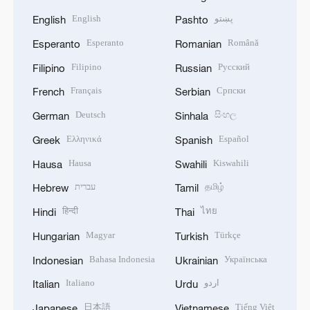
English
پښتو
English
Pashto
Esperanto
Română
Esperanto
Romanian
Filipino
Русский
Filipino
Russian
Français
Српски
French
Serbian
Deutsch
සිංහල
German
Sinhala
Ελληνικά
Español
Greek
Spanish
Hausa
Kiswahili
Hausa
Swahili
עברית
தமிழ்
Hebrew
Tamil
हिन्दी
ไทย
Hindi
Thai
Magyar
Türkçe
Hungarian
Turkish
Bahasa Indonesia
Українська
Indonesian
Ukrainian
Italiano
اردو
Italian
Urdu
日本語
Tiếng Việt
Japanese
Vietnamese