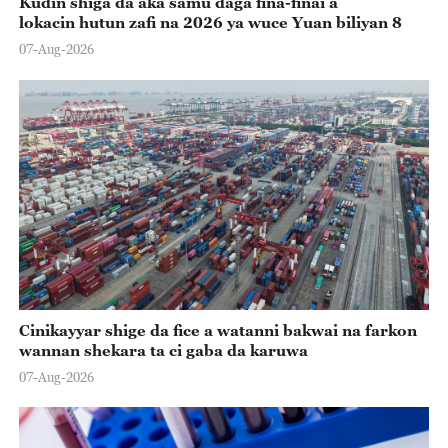
Kudin shiga da aka samu daga fina-finai a
lokacin hutun zafi na 2026 ya wuce Yuan biliyan 8
07-Aug-2026
Cinikayyar shige da fice a watanni bakwai na farkon
wannan shekara ta ci gaba da karuwa
07-Aug-2026