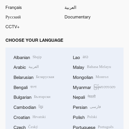
Français
العربية
Русский
Documentary
CCTV+
CHOOSE YOUR LANGUAGE
Shqip
ລາວ
Albanian
Lao
العربية
Bahasa Melayu
Arabic
Malay
Беларуская
Монгол
Belarusian
Mongolian
বাংলা
မြန်မာဘာသာ
Bengali
Myanmar
Български
नेपाली
Bulgarian
Nepali
ខ្មែរ
فارسی
Cambodian
Persian
Hrvatski
Polski
Croatian
Polish
Český
Português
Czech
Portuguese