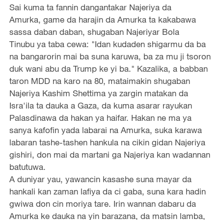
Sai kuma ta fannin dangantakar Najeriya da
Amurka, game da harajin da Amurka ta kakabawa
sassa daban daban, shugaban Najeriyar Bola
Tinubu ya taba cewa: "Idan kudaden shigarmu da ba
na bangarorin mai ba suna karuwa, ba za mu ji tsoron
duk wani abu da Trump ke yi ba." Kazalika, a babban
taron MDD na karo na 80, mataimakin shugaban
Najeriya Kashim Shettima ya zargin matakan da
Isra'ila ta dauka a Gaza, da kuma asarar rayukan
Palasdinawa da hakan ya haifar. Hakan ne ma ya
sanya kafofin yada labarai na Amurka, suka karawa
labaran tashe-tashen hankula na cikin gidan Najeriya
gishiri, don mai da martani ga Najeriya kan wadannan
batutuwa.
A duniyar yau, yawancin kasashe suna mayar da
hankali kan zaman lafiya da ci gaba, suna kara hadin
gwiwa don cin moriya tare. Irin wannan dabaru da
Amurka ke dauka na yin barazana, da matsin lamba,