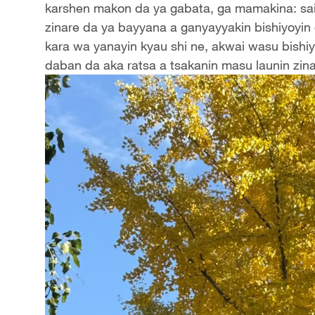
karshen makon da ya gabata, ga mamakina: sai
zinare da ya bayyana a ganyayyakin bishiyoyi
kara wa yanayin kyau shi ne, akwai wasu bishi
daban da aka ratsa a tsakanin masu launin zina