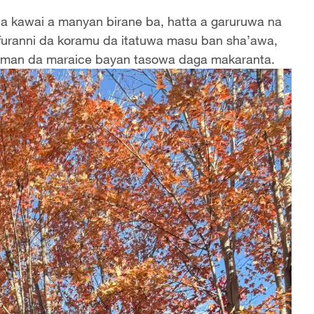
 ba kawai a manyan birane ba, hatta a garuruwa na
uranni da koramu da itatuwa masu ban sha’awa,
mman da maraice bayan tasowa daga makaranta.