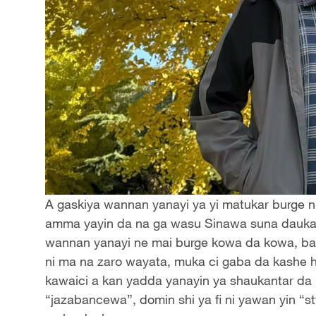
A gaskiya wannan yanayi ya yi matukar burge n
amma yayin da na ga wasu Sinawa suna daukar 
wannan yanayi ne mai burge kowa da kowa, bak
ni ma na zaro wayata, muka ci gaba da kashe ho
kawaici a kan yadda yanayin ya shaukantar da n
“jazabancewa”, domin shi ya fi ni yawan yin “