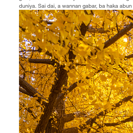
duniya. Sai dai, a wannan gabar, ba haka abun