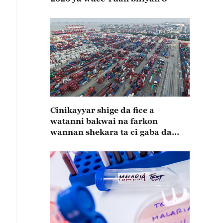
Cinikayyar shige da fice a
watanni bakwai na farkon
wannan shekara ta ci gaba da
karuwa