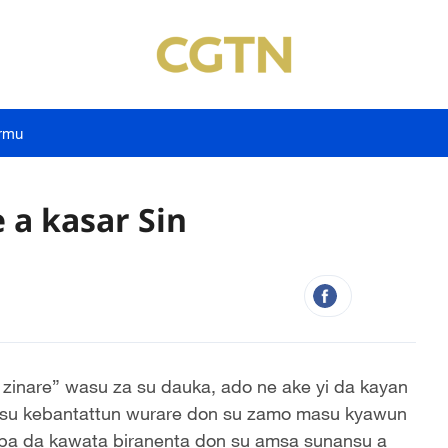
rmu
 a kasar Sin
 zinare” wasu za su dauka, ado ne ake yi da kayan
asu kebantattun wurare don su zamo masu kyawun
aba da kawata biranenta don su amsa sunansu a