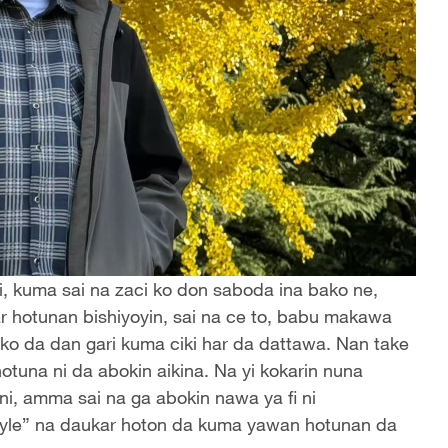
i, kuma sai na zaci ko don saboda ina bako ne,
hotunan bishiyoyin, sai na ce to, babu makawa
o da dan gari kuma ciki har da dattawa. Nan take
tuna ni da abokin aikina. Na yi kokarin nuna
i, amma sai na ga abokin nawa ya fi ni
style” na daukar hoton da kuma yawan hotunan da