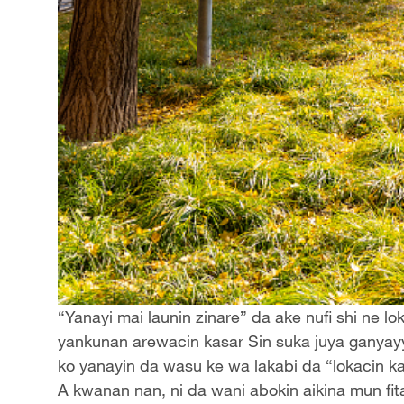
“Yanayi mai launin zinare” da ake nufi shi ne 
yankunan arewacin kasar Sin suka juya ganyayy
ko yanayin da wasu ke wa lakabi da “lokacin k
A kwanan nan, ni da wani abokin aikina mun fita 