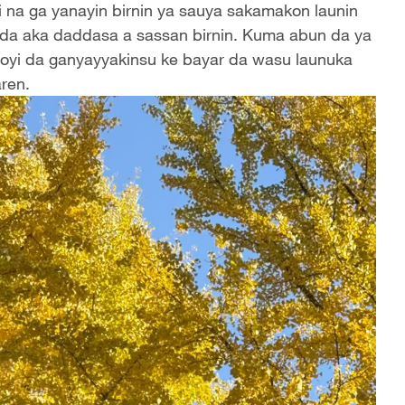
 na ga yanayin birnin ya sauya sakamakon launin
n da aka daddasa a sassan birnin. Kuma abun da ya
yoyi da ganyayyakinsu ke bayar da wasu launuka
ren.