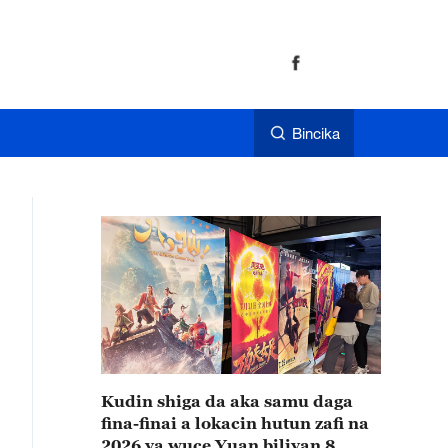
Bincika
Kudin shiga da aka samu daga
fina-finai a lokacin hutun zafi na
2026 ya wuce Yuan biliyan 8