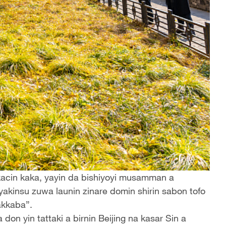
lokacin kaka, yayin da bishiyoyi musamman a
akinsu zuwa launin zinare domin shirin sabon tofo
akkaba”.
don yin tattaki a birnin Beijing na kasar Sin a