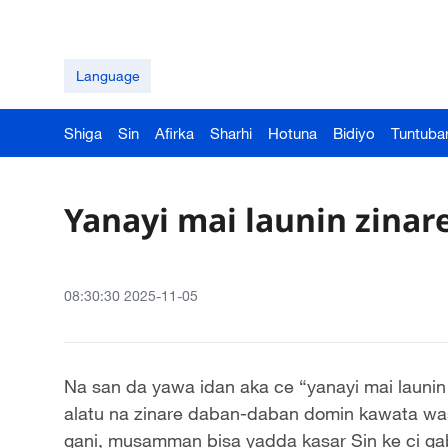
Language
Shiga
Sin
Afirka
Sharhi
Hotuna
Bidiyo
Tuntuba
Yanayi mai launin zinare
08:30:30 2025-11-05
Na san da yawa idan aka ce “yanayi mai launin
alatu na zinare daban-daban domin kawata w
gani, musamman bisa yadda kasar Sin ke ci g