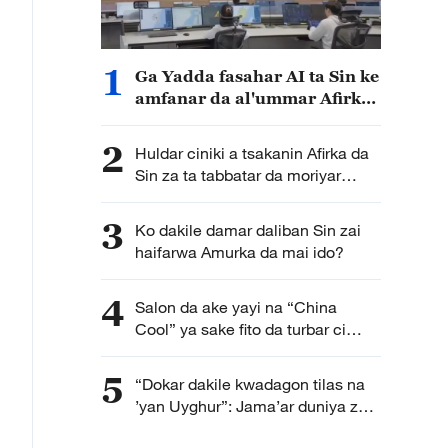
1
Ga Yadda fasahar AI ta Sin ke
amfanar da al'ummar Afirka
a rayuwar yau da kullum
2
Huldar ciniki a tsakanin Afirka da
Sin za ta tabbatar da moriyar
junansu
3
Ko dakile damar daliban Sin zai
haifarwa Amurka da mai ido?
4
Salon da ake yayi na “China
Cool” ya sake fito da turbar ci
gaban da kasar Sin ke kai
5
“Dokar dakile kwadagon tilas na
’yan Uyghur”: Jama’ar duniya za
su iya bambance gaskiya da