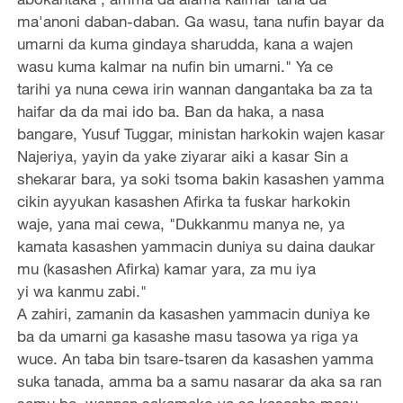
ma'anoni daban-daban. Ga wasu, tana nufin bayar da
umarni da kuma gindaya sharudda, kana a wajen
wasu kuma kalmar na nufin bin umarni." Ya ce
tarihi ya nuna cewa irin wannan dangantaka ba za ta
haifar da da mai ido ba. Ban da haka, a nasa
bangare, Yusuf Tuggar, ministan harkokin wajen kasar
Najeriya, yayin da yake ziyarar aiki a kasar Sin a
shekarar bara, ya soki tsoma bakin kasashen yamma
cikin ayyukan kasashen Afirka ta fuskar harkokin
waje, yana mai cewa, "Dukkanmu manya ne, ya
kamata kasashen yammacin duniya su daina daukar
mu (kasashen Afirka) kamar yara, za mu iya
yi wa kanmu zabi."
A zahiri, zamanin da kasashen yammacin duniya ke
ba da umarni ga kasashe masu tasowa ya riga ya
wuce. An taba bin tsare-tsaren da kasashen yamma
suka tanada, amma ba a samu nasarar da aka sa ran