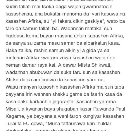
kudin tallafi mai tsoka daga wajen gwamnatocin
kasashensu, ana bukatar manoma da 'yan kasuwa na
kasashen Afirka, su "yi takara cikin gaskiya", wato ba
tare da samun tallafi ba. Wadannan matakai sun
haddasa koma bayan masana'antun kasashen Afirka,
da sanya su zama masu samar da albarkatun kasa.
Haka zalika, rashin samun aikin yi a gida ya sa
matasan Afirka kwarara zuwa kasashen waje don
neman damar raya kai. A cewar Mista Shikwati,
wadannan abubuwan da suka faru sun sa kasashen
Afirka daina amincewa da kasashen yamma.
Wasu manyan kusoshin kasashen Afirka ma sun taba
bayyana irin wannan shakku game da tsarin kasa da
kasa dake karkashin jagorantar kasashen yamma.
Misali, a kwanan baya shugaban kasar Ruwanda Paul
Kagame, ya bayyana a wani taron kungiyar kasashen
Turai ta EU cewa, "Muna tattaunawa kan 'huldar
abokantaka', amma da alama kalmar tana da