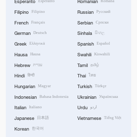
Esperanto
Română
Esperanto
Romanian
Filipino
Русский
Filipino
Russian
Français
Српски
French
Serbian
Deutsch
සිංහල
German
Sinhala
Ελληνικά
Español
Greek
Spanish
Hausa
Kiswahili
Hausa
Swahili
עברית
தமிழ்
Hebrew
Tamil
हिन्दी
ไทย
Hindi
Thai
Magyar
Türkçe
Hungarian
Turkish
Bahasa Indonesia
Українська
Indonesian
Ukrainian
Italiano
اردو
Italian
Urdu
日本語
Tiếng Việt
Japanese
Vietnamese
한국어
Korean