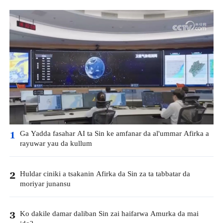
Ga Yadda fasahar AI ta Sin ke amfanar da al'ummar Afirka a
1
rayuwar yau da kullum
Huldar ciniki a tsakanin Afirka da Sin za ta tabbatar da
2
moriyar junansu
Ko dakile damar daliban Sin zai haifarwa Amurka da mai
3