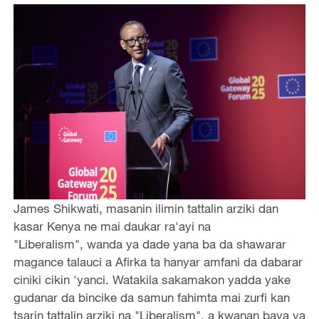
James Shikwati, masanin ilimin tattalin arziki dan
kasar Kenya ne mai daukar ra'ayi na
"Liberalism", wanda ya dade yana ba da shawarar
magance talauci a Afirka ta hanyar amfani da dabarar
ciniki cikin 'yanci. Watakila sakamakon yadda yake
gudanar da bincike da samun fahimta mai zurfi kan
tsarin tattalin arziki na "Liberalism", a kwanan baya ya