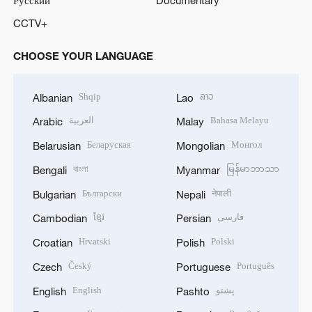
CCTV+
CHOOSE YOUR LANGUAGE
Shqip
ລາວ
Albanian
Lao
العربية
Bahasa Melayu
Arabic
Malay
Беларуская
Монгол
Belarusian
Mongolian
বাংলা
မြန်မာဘာသာ
Bengali
Myanmar
Български
नेपाली
Bulgarian
Nepali
ខ្មែរ
فارسی
Cambodian
Persian
Hrvatski
Polski
Croatian
Polish
Český
Português
Czech
Portuguese
English
پښتو
English
Pashto