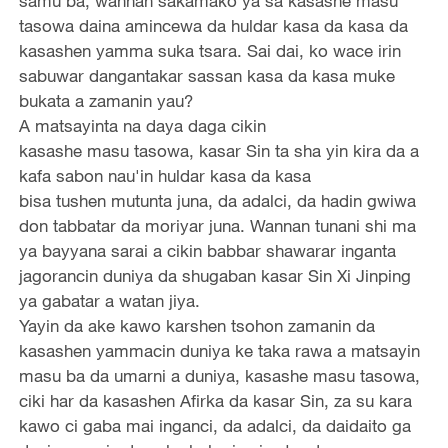
samu ba, wannan sakamako ya sa kasashe masu
tasowa daina amincewa da huldar kasa da kasa da
kasashen yamma suka tsara. Sai dai, ko wace irin
sabuwar dangantakar sassan kasa da kasa muke
bukata a zamanin yau?
A matsayinta na daya daga cikin
kasashe masu tasowa, kasar Sin ta sha yin kira da a
kafa sabon nau'in huldar kasa da kasa
bisa tushen mutunta juna, da adalci, da hadin gwiwa
don tabbatar da moriyar juna. Wannan tunani shi ma
ya bayyana sarai a cikin babbar shawarar inganta
jagorancin duniya da shugaban kasar Sin Xi Jinping
ya gabatar a watan jiya.
Yayin da ake kawo karshen tsohon zamanin da
kasashen yammacin duniya ke taka rawa a matsayin
masu ba da umarni a duniya, kasashe masu tasowa,
ciki har da kasashen Afirka da kasar Sin, za su kara
kawo ci gaba mai inganci, da adalci, da daidaito ga