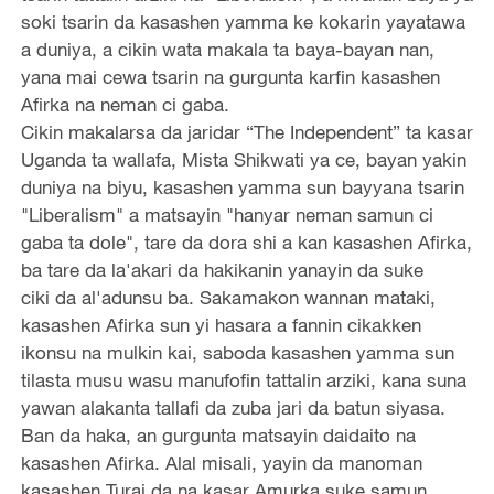
soki tsarin da kasashen yamma ke kokarin yayatawa
a duniya, a cikin wata makala ta baya-bayan nan,
yana mai cewa tsarin na gurgunta karfin kasashen
Afirka na neman ci gaba.
Cikin makalarsa da jaridar “The Independent” ta kasar
Uganda ta wallafa, Mista Shikwati ya ce, bayan yakin
duniya na biyu, kasashen yamma sun bayyana tsarin
"Liberalism" a matsayin "hanyar neman samun ci
gaba ta dole", tare da dora shi a kan kasashen Afirka,
ba tare da la'akari da hakikanin yanayin da suke
ciki da al'adunsu ba. Sakamakon wannan mataki,
kasashen Afirka sun yi hasara a fannin cikakken
ikonsu na mulkin kai, saboda kasashen yamma sun
tilasta musu wasu manufofin tattalin arziki, kana suna
yawan alakanta tallafi da zuba jari da batun siyasa.
Ban da haka, an gurgunta matsayin daidaito na
kasashen Afirka. Alal misali, yayin da manoman
kasashen Turai da na kasar Amurka suke samun