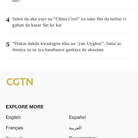
ido?
Salon da ake yayi na “China Cool” ya sake fito da turbar ci
4
gaban da kasar Sin ke kai
“Dokar dakile kwadagon tilas na ’yan Uyghur”: Jama’ar
5
duniya za su iya bambance gaskiya da akasinta
EXPLORE MORE
English
Español
Français
العربية
Русский
Documentary