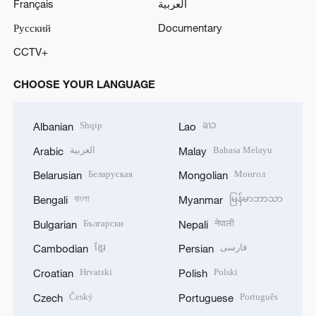
Français
العربية
Русский
Documentary
CCTV+
CHOOSE YOUR LANGUAGE
Shqip
ລາວ
Albanian
Lao
العربية
Bahasa Melayu
Arabic
Malay
Беларуская
Монгол
Belarusian
Mongolian
বাংলা
မြန်မာဘာသာ
Bengali
Myanmar
Български
नेपाली
Bulgarian
Nepali
ខ្មែរ
فارسی
Cambodian
Persian
Hrvatski
Polski
Croatian
Polish
Český
Português
Czech
Portuguese