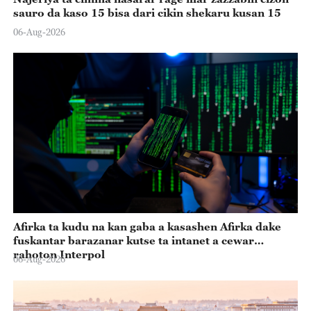
sauro da kaso 15 bisa dari cikin shekaru kusan 15
06-Aug-2026
Afirka ta kudu na kan gaba a kasashen Afirka dake
fuskantar barazanar kutse ta intanet a cewar
rahoton Interpol
06-Aug-2026