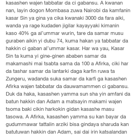
kasashen wajen tabbatar da ci gabansu. A kwanan
nan, layin dogon Mombasa zuwa Nairobi da kamfanin
kasar Sin ya gina ya cika kwanaki 3000 da fara aiki,
wanda ya rage kudaden jigilar kayayyaki kimanin
kaso 40% ga al’ummar wurin, tare da samar musu
guraben aikin yi dubu 74, kuma hakan ya tabbatar da
hakkin ci gaban al’ummar kasar. Har wa yau, Kasar
Sin ta kuma yi gine-ginen ababen samar da
makamashi mai tsabta sama da 100 a Afirka, ciki har
da tashar samar da lantarki daga karfin ruwa ta
Zungeru, wadanda suka samar da karfi ga kasashen
Afirka wajen tabbatar da dauwamammen ci gabansu.
Duk da haka, kasashen yamma sun sha yin amfani da
batun hakkin dan Adam a matsayin makami wajen
tsoma baki cikin harkokin gidan kasashe masu
tasowa. A Afirka, kasashen yamma su kan bayar da
gudummawar tattalin arziki bisa gindaya sharuda kan
batutuwan hakkin dan Adam, sai dai irin katsalandan