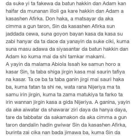
da suke yi ta fakewa da batun hakkin dan Adam kan
haifar da munanan illoli ga kare hakkin dan Adam a
kasashen Afirka. Don haka, a matsayar da aka
cimma a gun taron, Sin da kasashen Afirka sun
jaddada cewa, suna goyon bayan kasa da kasa su
zabi hanyar da ta dace da yanayin da suke ciki, kuma
suna masu adawa da siyasantar da batun hakkin dan
Adam ko kuma mai da shi tamkar makami.
A yayin da malama Abiola Issah ke samun horo a
kasar Sin, ta taba shiga jirgin kasa mai saurin tafiya
na kasar. Ta ce ba ta taba ganin jirgi mai sauri haka
ba, kuma fatan ta shi ne, wata rana Nijeriya ma ta
samu irin jirgin, kuma ta zama matukiya ta farko ta
irin wannan jirgin kasa a gida Nijeriya. A ganina, yayin
da ake aiwatar da shawarar ziri daya da hanya daya,
tare da tabbatar da sakamakon da aka cimma a gun
taron dandalin hadin gwiwar Sin da kasashen Afirka,
burinta zai cika nan bada jimawa ba, kuma Sin da