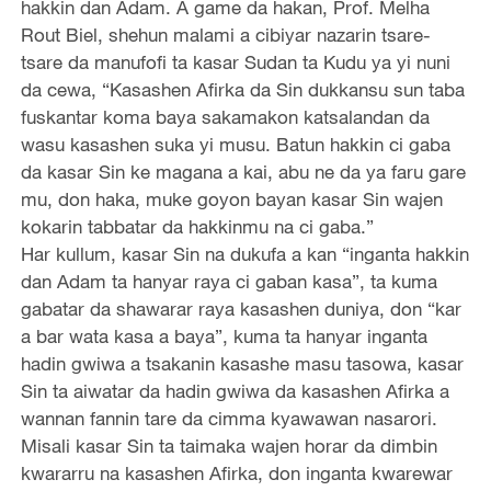
hakkin dan Adam. A game da hakan, Prof. Melha
Rout Biel, shehun malami a cibiyar nazarin tsare-
tsare da manufofi ta kasar Sudan ta Kudu ya yi nuni
da cewa, “Kasashen Afirka da Sin dukkansu sun taba
fuskantar koma baya sakamakon katsalandan da
wasu kasashen suka yi musu. Batun hakkin ci gaba
da kasar Sin ke magana a kai, abu ne da ya faru gare
mu, don haka, muke goyon bayan kasar Sin wajen
kokarin tabbatar da hakkinmu na ci gaba.”
Har kullum, kasar Sin na dukufa a kan “inganta hakkin
dan Adam ta hanyar raya ci gaban kasa”, ta kuma
gabatar da shawarar raya kasashen duniya, don “kar
a bar wata kasa a baya”, kuma ta hanyar inganta
hadin gwiwa a tsakanin kasashe masu tasowa, kasar
Sin ta aiwatar da hadin gwiwa da kasashen Afirka a
wannan fannin tare da cimma kyawawan nasarori.
Misali kasar Sin ta taimaka wajen horar da dimbin
kwararru na kasashen Afirka, don inganta kwarewar