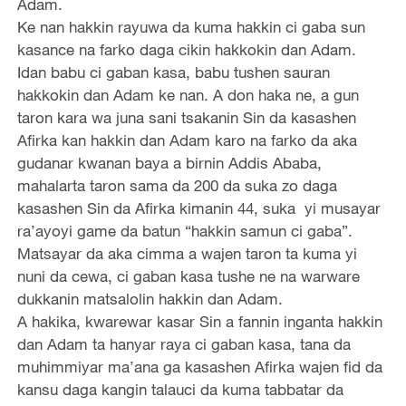
Adam.
Ke nan hakkin rayuwa da kuma hakkin ci gaba sun
kasance na farko daga cikin hakkokin dan Adam.
Idan babu ci gaban kasa, babu tushen sauran
hakkokin dan Adam ke nan. A don haka ne, a gun
taron kara wa juna sani tsakanin Sin da kasashen
Afirka kan hakkin dan Adam karo na farko da aka
gudanar kwanan baya a birnin Addis Ababa,
mahalarta taron sama da 200 da suka zo daga
kasashen Sin da Afirka kimanin 44, suka yi musayar
ra’ayoyi game da batun “hakkin samun ci gaba”.
Matsayar da aka cimma a wajen taron ta kuma yi
nuni da cewa, ci gaban kasa tushe ne na warware
dukkanin matsalolin hakkin dan Adam.
A hakika, kwarewar kasar Sin a fannin inganta hakkin
dan Adam ta hanyar raya ci gaban kasa, tana da
muhimmiyar ma’ana ga kasashen Afirka wajen fid da
kansu daga kangin talauci da kuma tabbatar da