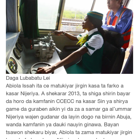
Daga Lubabatu Lei
Abiola Issah ita ce matukiyar jirgin kasa ta farko a
kasar Nijeriya. A shekarar 2013, ta shiga shirin bayar
da horo da kamfanin CCECC na kasar Sin ya shirya
game da guraben aikin yi da za a samar ga al’ummar
Nijeriya wajen gudanar da layin dogo na birnin Abuja,
wanda kamfanin ya dauki nauyin ginawa. Bayan
tsawon shekaru biyar, Abiola ta zama matukiyar jirgin