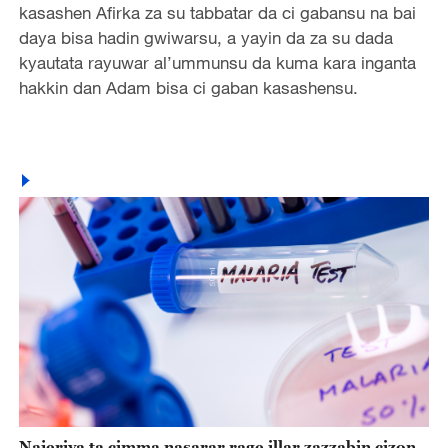
kasashen Afirka za su tabbatar da ci gabansu na bai
daya bisa hadin gwiwarsu, a yayin da za su dada
kyautata rayuwar al’ummunsu da kuma kara inganta
hakkin dan Adam bisa ci gaban kasashensu.
Najeriya ta cimma nasarar rage illar zazzabin cizon