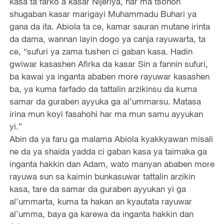
kasa ta farko a kasar Nijeriya, har ma tsohon
shugaban kasar marigayi Muhammadu Buhari ya
gana da ita. Abiola ta ce, kamar sauran mutane irinta
da dama, wannan layin dogo ya canja rayuwarta, ta
ce, “sufuri ya zama tushen ci gaban kasa. Hadin
gwiwar kasashen Afirka da kasar Sin a fannin sufuri,
ba kawai ya inganta ababen more rayuwar kasashen
ba, ya kuma farfado da tattalin arzikinsu da kuma
samar da guraben ayyuka ga al’ummarsu. Matasa
irina mun koyi fasahohi har ma mun samu ayyukan
yi.”
Abin da ya faru ga malama Abiola kyakkyawan misali
ne da ya shaida yadda ci gaban kasa ya taimaka ga
inganta hakkin dan Adam, wato manyan ababen more
rayuwa sun sa kaimin bunkasuwar tattalin arzikin
kasa, tare da samar da guraben ayyukan yi ga
al’ummarta, kuma ta hakan an kyautata rayuwar
al’umma, baya ga karewa da inganta hakkin dan