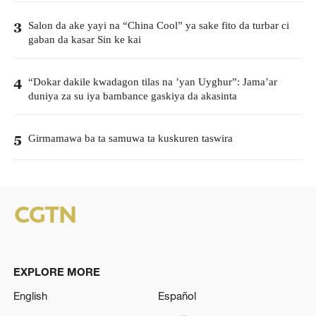
Salon da ake yayi na “China Cool” ya sake fito da turbar ci
3
gaban da kasar Sin ke kai
“Dokar dakile kwadagon tilas na ’yan Uyghur”: Jama’ar
4
duniya za su iya bambance gaskiya da akasinta
Girmamawa ba ta samuwa ta kuskuren taswira
5
EXPLORE MORE
English
Español