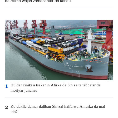
da Afirka wajen zamanantar da kansu
Huldar ciniki a tsakanin Afirka da Sin za ta tabbatar da
1
moriyar junansu
Ko dakile damar daliban Sin zai haifarwa Amurka da mai
2
ido?