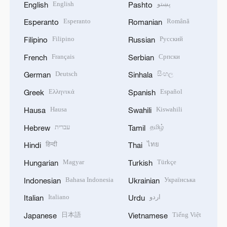
English
پښتو
English
Pashto
Esperanto
Română
Esperanto
Romanian
Filipino
Русский
Filipino
Russian
Français
Српски
French
Serbian
Deutsch
සිංහල
German
Sinhala
Ελληνικά
Español
Greek
Spanish
Hausa
Kiswahili
Hausa
Swahili
עברית
தமிழ்
Hebrew
Tamil
हिन्दी
ไทย
Hindi
Thai
Magyar
Türkçe
Hungarian
Turkish
Bahasa Indonesia
Українська
Indonesian
Ukrainian
Italiano
اردو
Italian
Urdu
日本語
Tiếng Việt
Japanese
Vietnamese