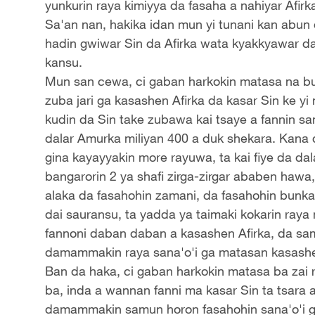
yunkurin raya kimiyya da fasaha a nahiyar Afirk
Sa'an nan, hakika idan mun yi tunani kan abun 
hadin gwiwar Sin da Afirka wata kyakkyawar da
kansu.
Mun san cewa, ci gaban harkokin matasa na buk
zuba jari ga kasashen Afirka da kasar Sin ke 
kudin da Sin take zubawa kai tsaye a fannin sa
dalar Amurka miliyan 400 a duk shekara. Kana d
gina kayayyakin more rayuwa, ta kai fiye da da
bangarorin 2 ya shafi zirga-zirgar ababen hawa,
alaka da fasahohin zamani, da fasahohin bunkasa
dai sauransu, ta yadda ya taimaki kokarin raya 
fannoni daban daban a kasashen Afirka, da sam
damammakin raya sana'o'i ga matasan kasash
Ban da haka, ci gaban harkokin matasa ba zai r
ba, inda a wannan fanni ma kasar Sin ta tsara
damammakin samun horon fasahohin sana'o'i ga