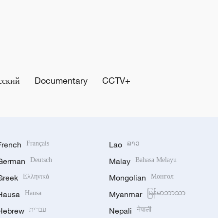
сский
Documentary
CCTV+
French
Français
Lao
ລາວ
German
Deutsch
Malay
Bahasa Melayu
Greek
Ελληνικά
Mongolian
Монгол
Hausa
Hausa
Myanmar
မြန်မာဘာသာ
Hebrew
עברית
Nepali
नेपाली