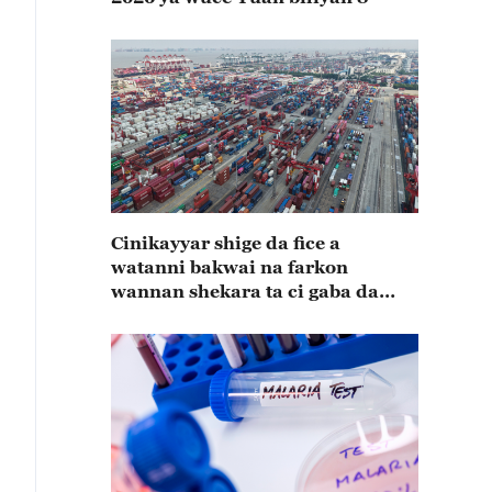
Cinikayyar shige da fice a
watanni bakwai na farkon
wannan shekara ta ci gaba da
karuwa