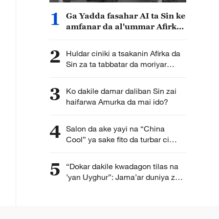
1
Ga Yadda fasahar AI ta Sin ke
amfanar da al'ummar Afirka
a rayuwar yau da kullum
2
Huldar ciniki a tsakanin Afirka da
Sin za ta tabbatar da moriyar
junansu
3
Ko dakile damar daliban Sin zai
haifarwa Amurka da mai ido?
4
Salon da ake yayi na “China
Cool” ya sake fito da turbar ci
gaban da kasar Sin ke kai
5
“Dokar dakile kwadagon tilas na
’yan Uyghur”: Jama’ar duniya za
su iya bambance gaskiya da
akasinta