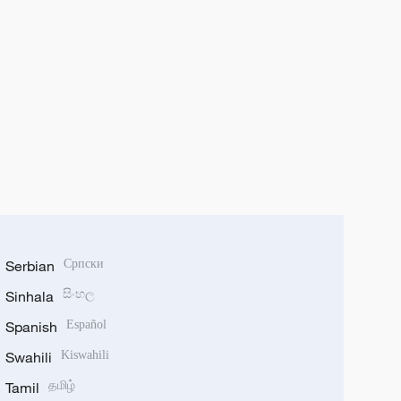
Serbian
Српски
Sinhala
සිංහල
Spanish
Español
Swahili
Kiswahili
Tamil
தமிழ்