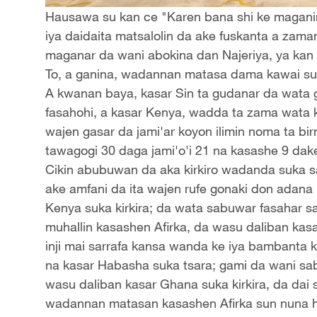
Hausawa su kan ce "Karen bana shi ke magan
iya daidaita matsalolin da ake fuskanta a zama
maganar da wani abokina dan Najeriya, ya kan 
To, a ganina, wadannan matasa dama kawai su
A kwanan baya, kasar Sin ta gudanar da wata gas
fasahohi, a kasar Kenya, wadda ta zama wata
wajen gasar da jami'ar koyon ilimin noma ta bir
tawagogi 30 daga jami'o'i 21 na kasashe 9 dak
Cikin abubuwan da aka kirkiro wadanda suka s
ake amfani da ita wajen rufe gonaki don adana 
Kenya suka kirkira; da wata sabuwar fasahar s
muhallin kasashen Afirka, da wasu daliban kas
inji mai sarrafa kansa wanda ke iya bambanta 
na kasar Habasha suka tsara; gami da wani sab
wasu daliban kasar Ghana suka kirkira, da dai 
wadannan matasan kasashen Afirka sun nuna 