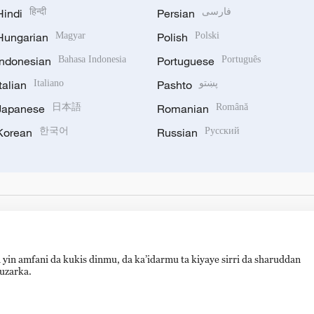
Hindi
हिन्दी
Persian
فارسی
Hungarian
Magyar
Polish
Polski
Indonesian
Bahasa Indonesia
Portuguese
Português
Italian
Italiano
Pashto
پښتو
Japanese
日本語
Romanian
Română
Korean
한국어
Russian
Русский
 yin amfani da kukis dinmu, da ka’idarmu ta kiyaye sirri da sharuddan
auzarka.
备 11010502050052号
Disinformation report hotline: 010-8506146