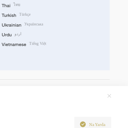
Thai
ไทย
Turkish
Türkçe
Ukrainian
Українська
Urdu
اردو
Vietnamese
Tiếng Việt
Na Yarda
6