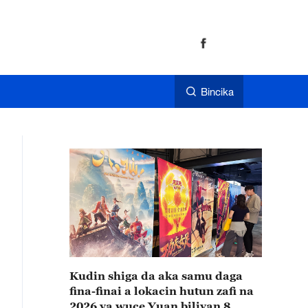
Bincika
Kudin shiga da aka samu daga
fina-finai a lokacin hutun zafi na
2026 ya wuce Yuan biliyan 8