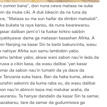
in zomon bana", don nuna cewa matasa ne suke
nin da muke ciki. A duk lokacin da na tuna da
ce, "Matasa su ma sun haifar da dimbin matsaloli".
ke bukata ta raya kansu, da nuna kwarewarsu.
ar daliban jami'o'i ta fuskar kirkiro sabbin
 kyakkyawar dama ga matasan kasashen Afirka. A
nin Nanjing na kasar Sin ta karbi bakuncinta, wasu
e nahiyar Afirka sun samu lambobin yabo.
amu lambar yabo, akwai wani sabon nau'in leda da
ruwa a cikin kasa, da wasu dalibai 'yan kasar
amar da sabon nau'in tumatir da ya dace da
ar Tanzania suka tsara. Ban da haka kuma, akwai
kunshin sakonni da kuma raba su, da wasu dalibai
on nau'in abincin kaza mai matukar araha, da
sauransu. Ta hanyar dandalin da kasar Sin ta samar,
hazakarsu, tare da samar da gudunmowa ga