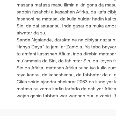
masana matasa masu ilimin aikin gona da masu
sabbin fasahohi a kasashen Afirka, da kafa cib
fasahohi na matasa, da kulla huldar hadin kai ts
Sin, da dai sauransu. Inda gasar da muka ambat
aiwatar da su.
Sande Ngalande, darakta ne na cibiyar nazari
Hanya Daya" ta jami'ar Zambia. Ya taba bayya
ta amfani kasashen Afirka, inda dimbin matasa
mu'ammala da Sin, da fahimtar Sin, da koyon f
Sin da Afirka, matasan Afirka suna iya kulla z
raya kansu, da kasashensu, da tabbatar da ci 
Cikin shirin ajandar shekarar 2063 na kungiyar
matasa su zama karfin farfado da nahiyar Afir
wajen ganin tabbatuwar wannan buri a zahiri. (