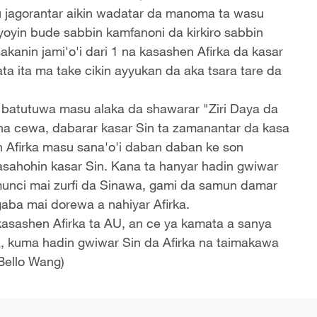
 jagorantar aikin wadatar da manoma ta wasu
iyoyin bude sabbin kamfanoni da kirkiro sabbin
akanin jami'o'i dari 1 na kasashen Afirka da kasar
a ita ma take cikin ayyukan da aka tsara tare da
n batutuwa masu alaka da shawarar "Ziri Daya da
na cewa, dabarar kasar Sin ta zamanantar da kasa
n Afirka masu sana'o'i daban daban ke son
asahohin kasar Sin. Kana ta hanyar hadin gwiwar
umunci mai zurfi da Sinawa, gami da samun damar
gaba mai dorewa a nahiyar Afirka.
 kasashen Afirka ta AU, an ce ya kamata a sanya
ka, kuma hadin gwiwar Sin da Afirka na taimakawa
Bello Wang)