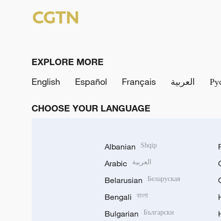
EXPLORE MORE
English
Español
Français
العربية
Ру
CHOOSE YOUR LANGUAGE
Albanian
Shqip
Arabic
العربية
Belarusian
Беларуская
Bengali
বাংলা
Bulgarian
Български