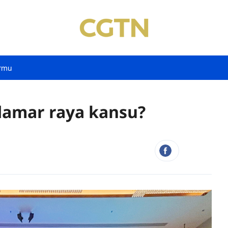
rmu
 damar raya kansu?