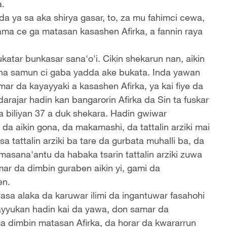
a.
da ya sa aka shirya gasar, to, za mu fahimci cewa,
ma ce ga matasan kasashen Afirka, a fannin raya
atar bunkasar sana'o'i. Cikin shekarun nan, aikin
yi na samun ci gaba yadda ake bukata. Inda yawan
mar da kayayyaki a kasashen Afirka, ya kai fiye da
arajar hadin kan bangarorin Afirka da Sin ta fuskar
la biliyan 37 a duk shekara. Hadin gwiwar
 da aikin gona, da makamashi, da tattalin arziki mai
 tattalin arziki ba tare da gurbata muhalli ba, da
masana'antu da habaka tsarin tattalin arziki zuwa
ar da dimbin guraben aikin yi, gami da
en.
asa alaka da karuwar ilimi da ingantuwar fasahohi
 ayyukan hadin kai da yawa, don samar da
 dimbin matasan Afirka, da horar da kwararrun