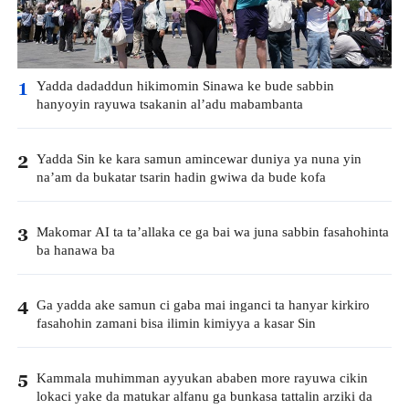
Yadda dadaddun hikimomin Sinawa ke bude sabbin
1
hanyoyin rayuwa tsakanin al’adu mabambanta
Yadda Sin ke kara samun amincewar duniya ya nuna yin
2
na’am da bukatar tsarin hadin gwiwa da bude kofa
Makomar AI ta ta’allaka ce ga bai wa juna sabbin fasahohinta
3
ba hanawa ba
Ga yadda ake samun ci gaba mai inganci ta hanyar kirkiro
4
fasahohin zamani bisa ilimin kimiyya a kasar Sin
Kammala muhimman ayyukan ababen more rayuwa cikin
5
lokaci yake da matukar alfanu ga bunkasa tattalin arziki da