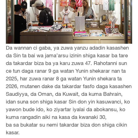
Da wannan ci gaba, ya zuwa yanzu adadin kasashen
da Sin ta bai wa jama’arsu izinin shiga kasar ba tare
da takardar biza ba ya karu zuwa 47. Rahotanni sun
ce tun daga ranar 9 ga watan Yunin shekarar nan ta
2025, har zuwa ranar 8 ga watan Yunin shekara ta
2026, mutanen dake da takardar fasfo daga kasashen
Saudiyya, da Oman, da Kuwait, da kuma Bahrain,
idan suna son shiga kasar Sin don yin kasuwanci, ko
yawon bude ido, ko ziyartar iyalai da abokansu, ko
kuma rangadin aiki na kasa da kwanaki 30,
ba sa bukatar su nemi takardar biza don shiga cikin
kasar.