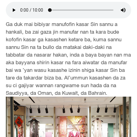
Ga duk mai bibiyar manufofin kasar Sin sannu a
hankali, ba zai gaza jin manufar nan ta kara bude
kofofin kasar ga kasashen ketare ba, kuma sannu
sannu Sin na ta bullo da matakai daki-daki na
tabbatar da nasarar hakan, inda a baya bayan nan ma
aka bayyana shirin kasar na fara aiwatar da manufar
bai wa ’yan wasu kasashe izinin shiga kasar Sin ba
tare da takardar biza ba. Al’ummun kasashen da za
su ci gajiyar wannan rangwame sun hada da na
Saudiyya, da Oman, da Kuwait, da Bahrain.