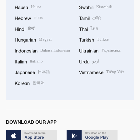
Hausa
Kiswahili
Hausa
Swahili
עברית
தமிழ்
Hebrew
Tamil
हिन्दी
ไทย
Hindi
Thai
Magyar
Türkçe
Hungarian
Turkish
Bahasa Indonesia
Українська
Indonesian
Ukrainian
Italiano
اردو
Italian
Urdu
日本語
Tiếng Việt
Japanese
Vietnamese
한국어
Korean
DOWNLOAD OUR APP