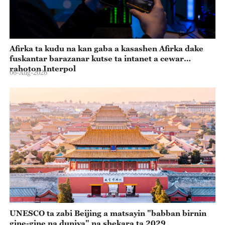
Afirka ta kudu na kan gaba a kasashen Afirka dake
fuskantar barazanar kutse ta intanet a cewar
rahoton Interpol
06-Aug-2026
UNESCO ta zabi Beijing a matsayin "babban birnin
gine-gine na duniya" na shekara ta 2029