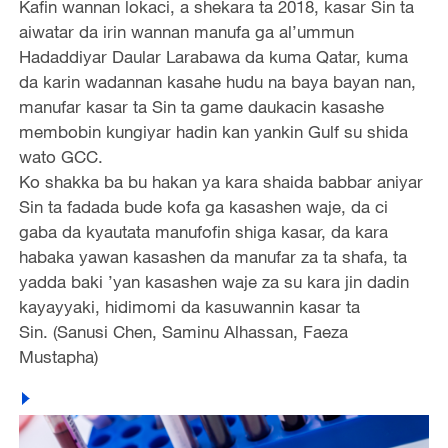
Kafin wannan lokaci, a shekara ta 2018, kasar Sin ta
aiwatar da irin wannan manufa ga al’ummun
Hadaddiyar Daular Larabawa da kuma Qatar, kuma
da karin wadannan kasahe hudu na baya bayan nan,
manufar kasar ta Sin ta game daukacin kasashe
membobin kungiyar hadin kan yankin Gulf su shida
wato GCC.
Ko shakka ba bu hakan ya kara shaida babbar aniyar
Sin ta fadada bude kofa ga kasashen waje, da ci
gaba da kyautata manufofin shiga kasar, da kara
habaka yawan kasashen da manufar za ta shafa, ta
yadda baki ’yan kasashen waje za su kara jin dadin
kayayyaki, hidimomi da kasuwannin kasar ta
Sin. (Sanusi Chen, Saminu Alhassan, Faeza
Mustapha)