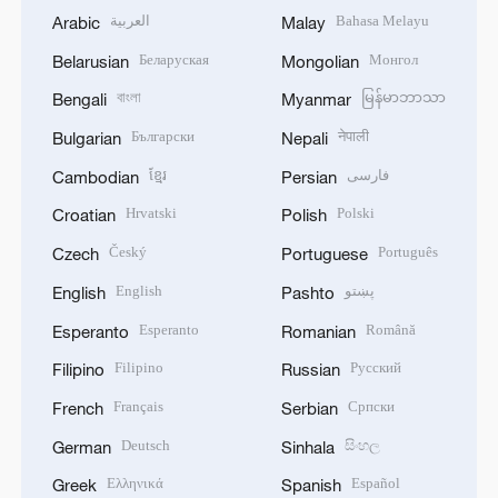
العربية
Bahasa Melayu
Arabic
Malay
Беларуская
Монгол
Belarusian
Mongolian
বাংলা
မြန်မာဘာသာ
Bengali
Myanmar
Български
नेपाली
Bulgarian
Nepali
ខ្មែរ
فارسی
Cambodian
Persian
Hrvatski
Polski
Croatian
Polish
Český
Português
Czech
Portuguese
English
پښتو
English
Pashto
Esperanto
Română
Esperanto
Romanian
Filipino
Русский
Filipino
Russian
Français
Српски
French
Serbian
Deutsch
සිංහල
German
Sinhala
Ελληνικά
Español
Greek
Spanish